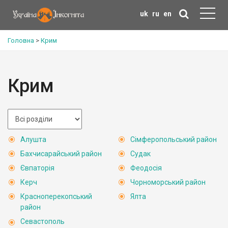
uk
ru
en
Головна
>
Крим
Крим
Алушта
Сімферопольський район
Бахчисарайський район
Судак
Євпаторія
Феодосія
Керч
Чорноморський район
Красноперекопський
Ялта
район
Севастополь