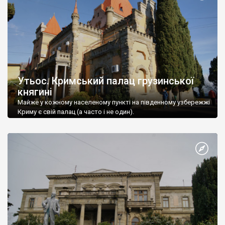
Утьос. Кримський палац грузинської
княгині
Майже у кожному населеному пункті на південному узбережжі
Криму є свій палац (а часто і не один).