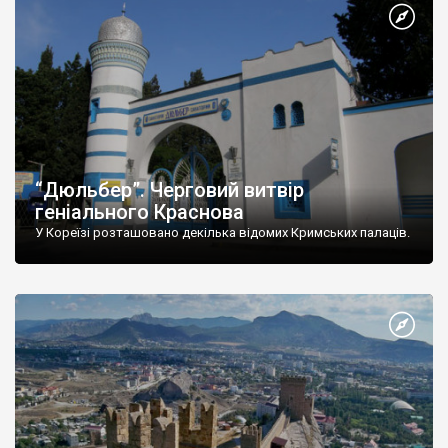
“Дюльбер”. Черговий витвір
геніального Краснова
У Кореїзі розташовано декілька відомих Кримських палаців.