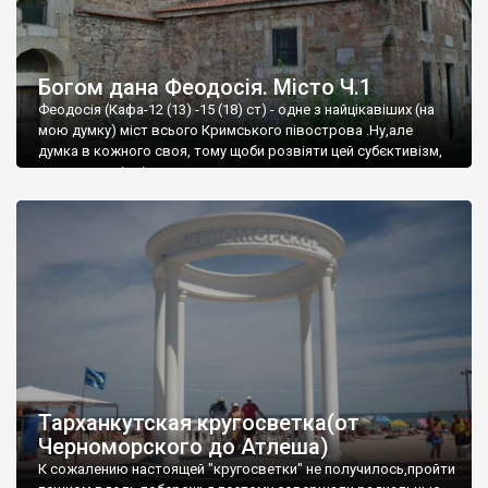
Богом дана Феодосія. Місто Ч.1
Феодосія (Кафа-12 (13) -15 (18) ст) - одне з найцікавіших (на
мою думку) міст всього Кримського півострова .Ну,але
думка в кожного своя, тому щоби розвіяти цей субєктивізм,
запрошую відвідати це
Тарханкутская кругосветка(от
Черноморского до Атлеша)
К сожалению настоящей "кругосветки" не получилось,пройти