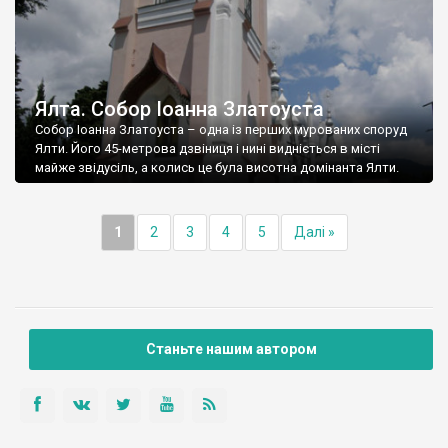
Ялта. Собор Іоанна Златоуста
Собор Іоанна Златоуста – одна із перших мурованих споруд
Ялти. Його 45-метрова дзвіниця і нині видніється в місті
майже звідусіль, а колись це була висотна домінанта Ялти.
1
2
3
4
5
Далі »
Станьте нашим автором