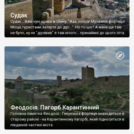
Судак
Судак... Вже чую крики в спину: "Ааа, попса! Муляжна фортеця!
Місце,туристами затерте до дір!..." Но то шо? А мене ще там
не було, ну не "дірявив" я там нічого... принаймні до цього літа.
Феодосія. Пагорб Карантинний
Головна памятка Феодосії - Генуезька фортеця знаходиться в
старому районі - на Карантинному пагорбі, який підноситься в
південній частині міста.