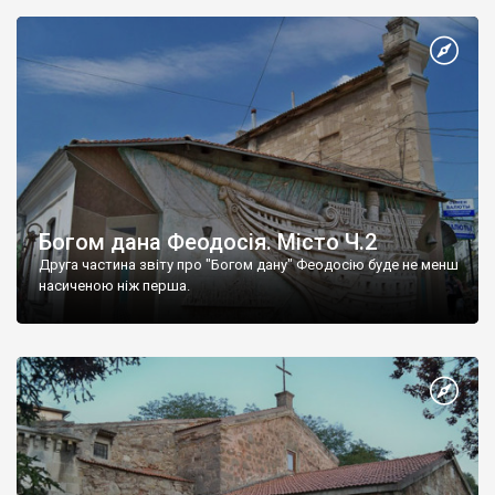
Богом дана Феодосія. Місто Ч.2
Друга частина звіту про "Богом дану" Феодосію буде не менш
насиченою ніж перша.