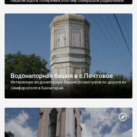
пешком вдоль побережья,поэтому совершали радиальные
вылазки из Оленевки.
Водонапорная башня в с.Почтовое
Интересную водонапорную башню посмотрели по дороге из
Симферополя в Бахчисарай.