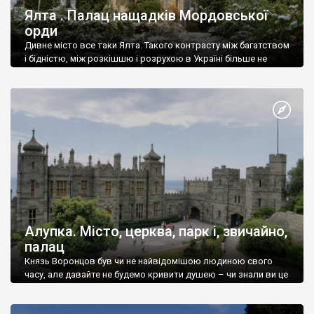
Ялта . Палац нащадків Мордовської
орди
Дивне місто все таки Ялта. Такого контрасту між багатством
і бідністю, між розкішшю і розрухою в Україні більше не
знайдеш.
Алупка. Місто, церква, парк і, звичайно,
палац
Князь Воронцов був чи не найвідомішою людиною свого
часу, але давайте не будемо кривити душею – чи знали ви це
прізвище до відвідин Алупки? Мабуть все таки ні.