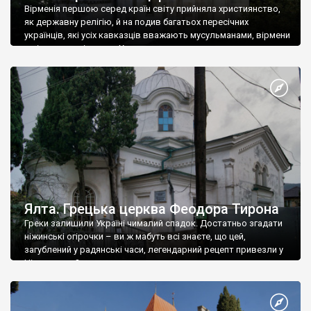
Вірменія першою серед країн світу прийняла християнство,
як державну релігію, й на подив багатьох пересічних
українців, які усіх кавказців вважають мусульманами, вірмени
є відданими вірянами Христа
Ялта. Грецька церква Феодора Тирона
Греки залишили Україні чималий спадок. Достатньо згадати
ніжинські огірочки – ви ж мабуть всі знаєте, що цей,
загублений у радянські часи, легендарний рецепт привезли у
Ніжин греки?