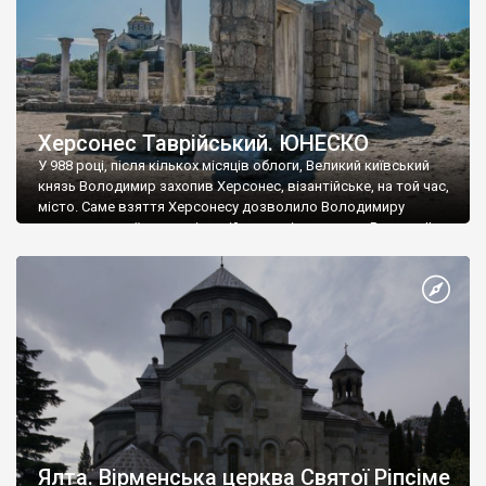
Херсонес Таврійський. ЮНЕСКО
У 988 році, після кількох місяців облоги, Великий київський
князь Володимир захопив Херсонес, візантійське, на той час,
місто. Саме взяття Херсонесу дозволило Володимиру
диктувати свої умови візантійському імператору Василю ІІ, та
одружитися з його дочкою Ганною. Цього ж року, в
Херсонесі Володимир-язичник, став Василем-християнином.
А потім було Хрещення Русі. На честь Херсонесу Таврійського
названо місто […]
Ялта. Вірменська церква Святої Ріпсіме