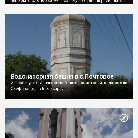
пешком вдоль побережья,поэтому совершали радиальные
вылазки из Оленевки.
Водонапорная башня в с.Почтовое
Интересную водонапорную башню посмотрели по дороге из
Симферополя в Бахчисарай.