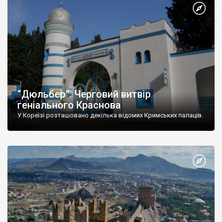
“Дюльбер”. Черговий витвір
геніального Краснова
У Кореїзі розташовано декілька відомих Кримських палаців.