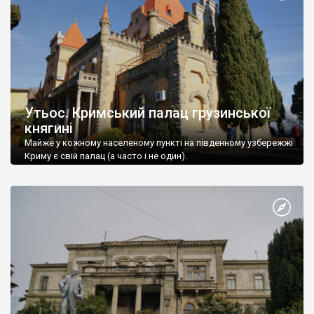
Утьос. Кримський палац грузинської
княгині
Майже у кожному населеному пункті на південному узбережжі
Криму є свій палац (а часто і не один).