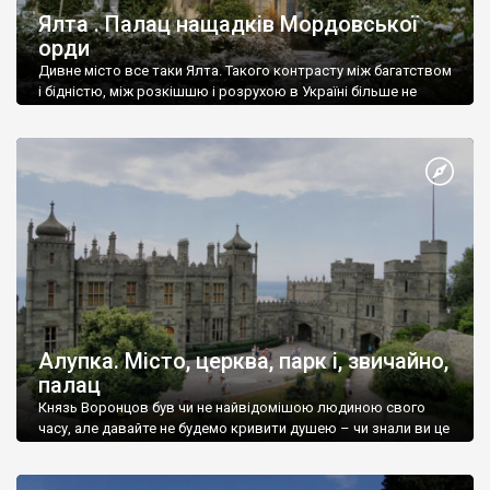
Ялта . Палац нащадків Мордовської
орди
Дивне місто все таки Ялта. Такого контрасту між багатством
і бідністю, між розкішшю і розрухою в Україні більше не
знайдеш.
Алупка. Місто, церква, парк і, звичайно,
палац
Князь Воронцов був чи не найвідомішою людиною свого
часу, але давайте не будемо кривити душею – чи знали ви це
прізвище до відвідин Алупки? Мабуть все таки ні.