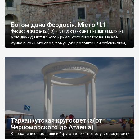
Богом дана Феодосія. Місто Ч.1
Феодосія (Кафа-12 (13) -15 (18) ст) - одне з найцікавіших (на
мою думку) міст всього Кримського півострова .Ну,але
думка в кожного своя, тому щоби розвіяти цей субєктивізм,
запрошую відвідати це
Тарханкутская кругосветка(от
Черноморского до Атлеша)
К сожалению настоящей "кругосветки" не получилось,пройти