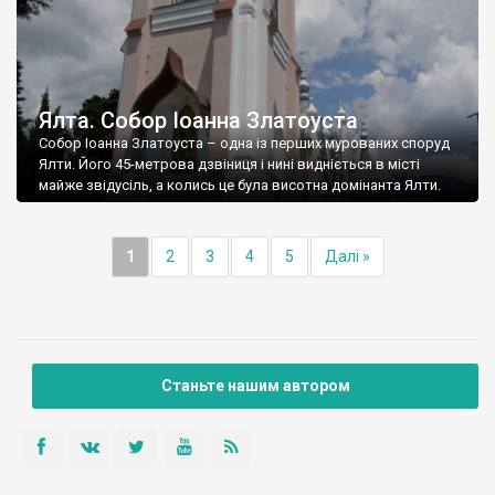
Ялта. Собор Іоанна Златоуста
Собор Іоанна Златоуста – одна із перших мурованих споруд
Ялти. Його 45-метрова дзвіниця і нині видніється в місті
майже звідусіль, а колись це була висотна домінанта Ялти.
1
2
3
4
5
Далі »
Станьте нашим автором