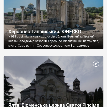
Херсонес Таврійський. ЮНЕСКО
У 988 році, після кількох місяців облоги, Великий київський
князь Володимир захопив Херсонес, візантійське, на той час,
місто. Саме взяття Херсонесу дозволило Володимиру
диктувати свої умови візантійському імператору Василю ІІ, та
одружитися з його дочкою Ганною. Цього ж року, в
Херсонесі Володимир-язичник, став Василем-християнином.
А потім було Хрещення Русі. На честь Херсонесу Таврійського
названо місто […]
Ялта. Вірменська церква Святої Ріпсіме