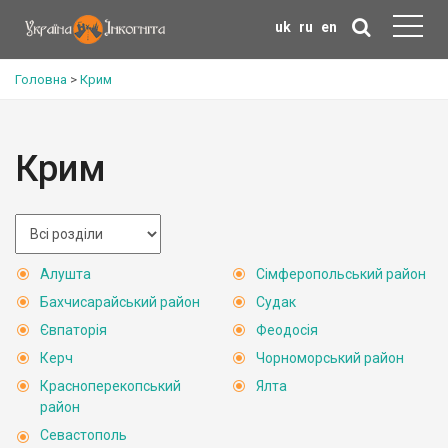
uk
ru
en
Головна
>
Крим
Крим
Алушта
Сімферопольський район
Бахчисарайський район
Судак
Євпаторія
Феодосія
Керч
Чорноморський район
Красноперекопський
Ялта
район
Севастополь