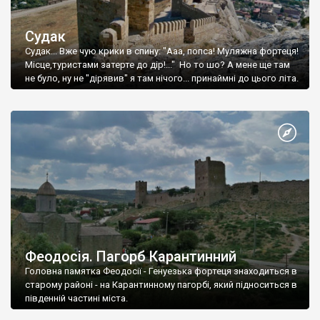
Судак
Судак... Вже чую крики в спину: "Ааа, попса! Муляжна фортеця!
Місце,туристами затерте до дір!..." Но то шо? А мене ще там
не було, ну не "дірявив" я там нічого... принаймні до цього літа.
Феодосія. Пагорб Карантинний
Головна памятка Феодосії - Генуезька фортеця знаходиться в
старому районі - на Карантинному пагорбі, який підноситься в
південній частині міста.