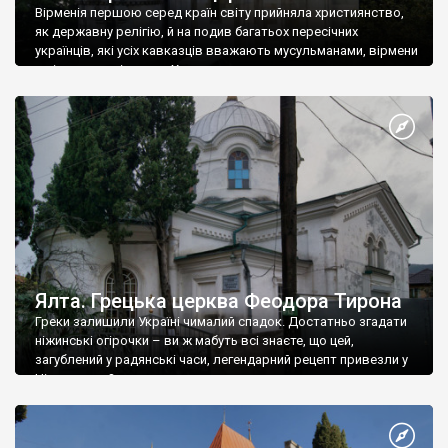
Вірменія першою серед країн світу прийняла християнство,
як державну релігію, й на подив багатьох пересічних
українців, які усіх кавказців вважають мусульманами, вірмени
є відданими вірянами Христа
Ялта. Грецька церква Феодора Тирона
Греки залишили Україні чималий спадок. Достатньо згадати
ніжинські огірочки – ви ж мабуть всі знаєте, що цей,
загублений у радянські часи, легендарний рецепт привезли у
Ніжин греки?