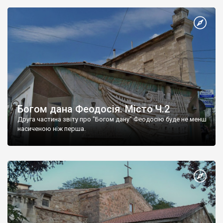
Богом дана Феодосія. Місто Ч.2
Друга частина звіту про "Богом дану" Феодосію буде не менш
насиченою ніж перша.