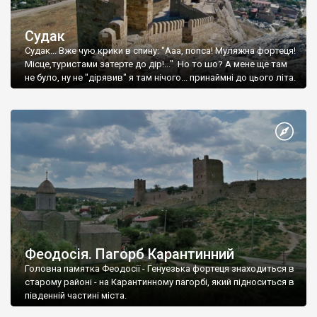
Судак
Судак... Вже чую крики в спину: "Ааа, попса! Муляжна фортеця!
Місце,туристами затерте до дір!..." Но то шо? А мене ще там
не було, ну не "дірявив" я там нічого... принаймні до цього літа.
Феодосія. Пагорб Карантинний
Головна памятка Феодосії - Генуезька фортеця знаходиться в
старому районі - на Карантинному пагорбі, який підноситься в
південній частині міста.