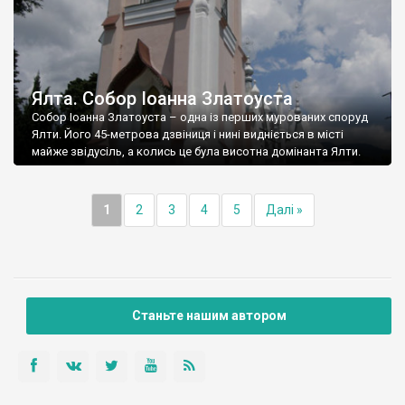
Ялта. Собор Іоанна Златоуста
Собор Іоанна Златоуста – одна із перших мурованих споруд
Ялти. Його 45-метрова дзвіниця і нині видніється в місті
майже звідусіль, а колись це була висотна домінанта Ялти.
1
2
3
4
5
Далі »
Станьте нашим автором