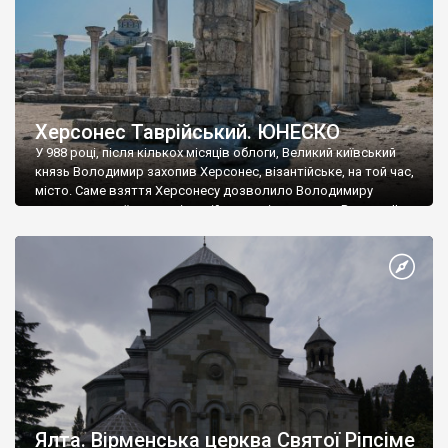
Херсонес Таврійський. ЮНЕСКО
У 988 році, після кількох місяців облоги, Великий київський
князь Володимир захопив Херсонес, візантійське, на той час,
місто. Саме взяття Херсонесу дозволило Володимиру
диктувати свої умови візантійському імператору Василю ІІ, та
одружитися з його дочкою Ганною. Цього ж року, в
Херсонесі Володимир-язичник, став Василем-християнином.
А потім було Хрещення Русі. На честь Херсонесу Таврійського
названо місто […]
Ялта. Вірменська церква Святої Ріпсіме