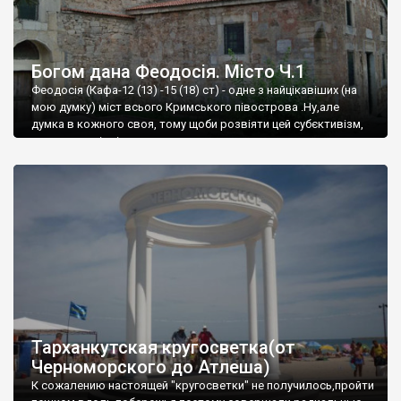
Богом дана Феодосія. Місто Ч.1
Феодосія (Кафа-12 (13) -15 (18) ст) - одне з найцікавіших (на
мою думку) міст всього Кримського півострова .Ну,але
думка в кожного своя, тому щоби розвіяти цей субєктивізм,
запрошую відвідати це
Тарханкутская кругосветка(от
Черноморского до Атлеша)
К сожалению настоящей "кругосветки" не получилось,пройти