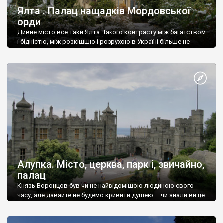
Ялта . Палац нащадків Мордовської
орди
Дивне місто все таки Ялта. Такого контрасту між багатством
і бідністю, між розкішшю і розрухою в Україні більше не
знайдеш.
Алупка. Місто, церква, парк і, звичайно,
палац
Князь Воронцов був чи не найвідомішою людиною свого
часу, але давайте не будемо кривити душею – чи знали ви це
прізвище до відвідин Алупки? Мабуть все таки ні.