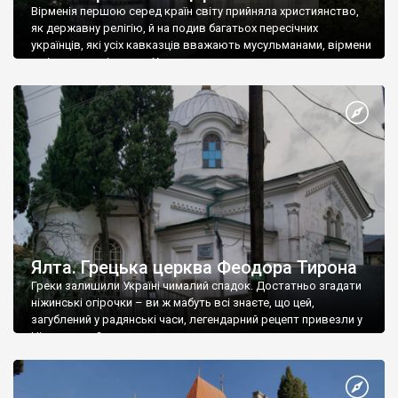
Вірменія першою серед країн світу прийняла християнство,
як державну релігію, й на подив багатьох пересічних
українців, які усіх кавказців вважають мусульманами, вірмени
є відданими вірянами Христа
Ялта. Грецька церква Феодора Тирона
Греки залишили Україні чималий спадок. Достатньо згадати
ніжинські огірочки – ви ж мабуть всі знаєте, що цей,
загублений у радянські часи, легендарний рецепт привезли у
Ніжин греки?