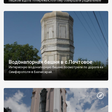
пешком вдоль побережья,поэтому совершали радиальные
вылазки из Оленевки.
Водонапорная башня в с.Почтовое
Интересную водонапорную башню посмотрели по дороге из
Симферополя в Бахчисарай.