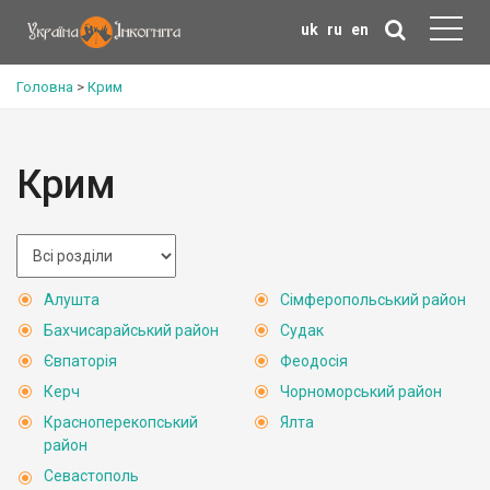
uk
ru
en
Головна
>
Крим
Крим
Алушта
Сімферопольський район
Бахчисарайський район
Судак
Євпаторія
Феодосія
Керч
Чорноморський район
Красноперекопський
Ялта
район
Севастополь