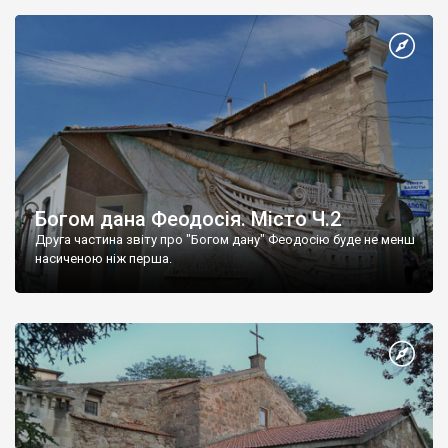
Богом дана Феодосія. Місто Ч.2
Друга частина звіту про "Богом дану" Феодосію буде не менш
насиченою ніж перша.