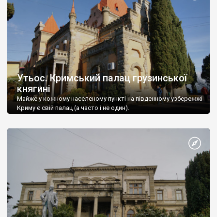
Утьос. Кримський палац грузинської
княгині
Майже у кожному населеному пункті на південному узбережжі
Криму є свій палац (а часто і не один).