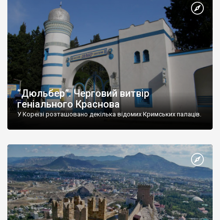
“Дюльбер”. Черговий витвір
геніального Краснова
У Кореїзі розташовано декілька відомих Кримських палаців.