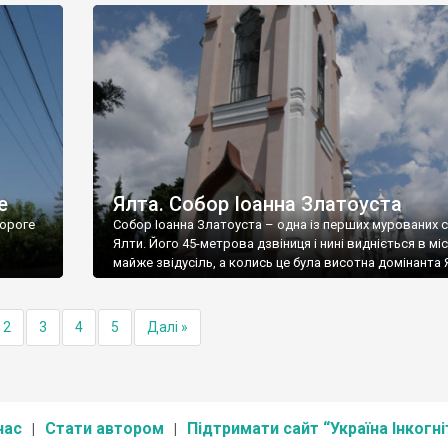
е
Ялта. Собор Іоанна Златоуста
ороге
Собор Іоанна Златоуста – одна із перших мурованих 
Ялти. Його 45-метрова дзвіниця і нині видніється в міс
майже звідусіль, а колись це була висотна домінанта 
2
3
4
5
Далі »
нас
Стати автором
Підтримати сайт “Україна Інкогні