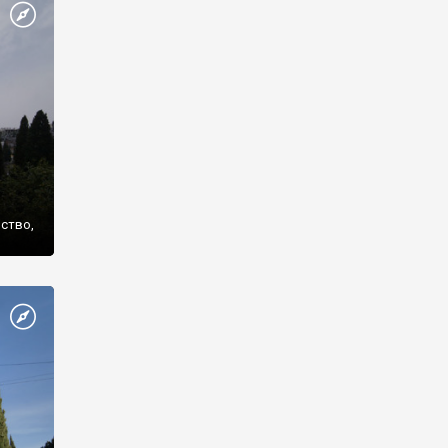
же
нство,