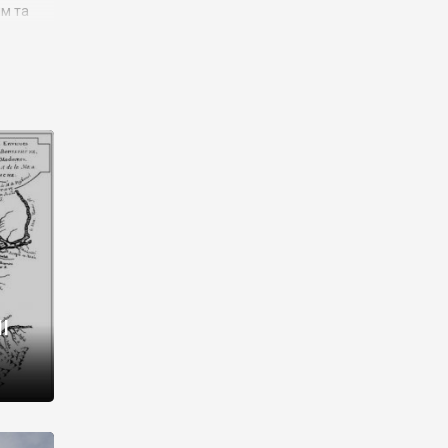
им та
ора і
є
го типу,
ей-
рний
ста:
 райони
від 2
I
і,
рукти,
 котрі