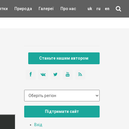
ятки
Природа
Галереї
Про нас
uk
ru
en
Станьте нашим автором
Підтримати сайт
Вхід