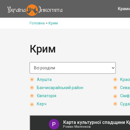
Крам
Головна
>
Крим
Крим
Алушта
Крас
Бахчисарайський район
Сева
Євпаторія
Сімф
Керч
Суда