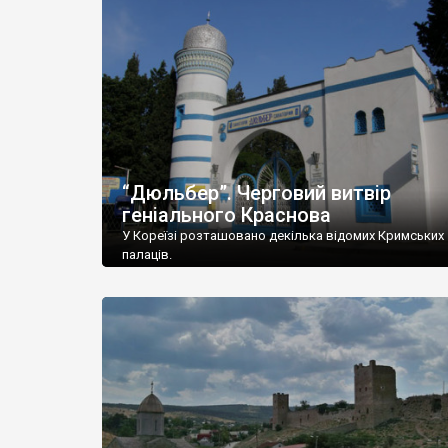
“Дюльбер”. Черговий витвір
геніального Краснова
У Кореїзі розташовано декілька відомих Кримських
палаців.