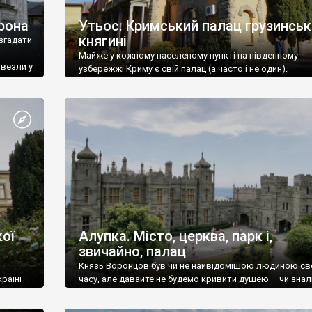
рона
Утьос. Кримський палац грузинськ
княгині
згадати
Майже у кожному населеному пункті на південному
ивезли у
узбережжі Криму є свій палац (а часто і не один).
ої
Алупка. Місто, церква, парк і,
звичайно, палац
Князь Воронцов був чи не найвідомішою людиною св
раїні
часу, але давайте не будемо кривити душею – чи знал
це прізвище до відвідин Алупки? Мабуть все таки ні.