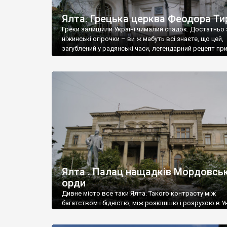
Ялта. Грецька церква Феодора Ти
Греки залишили Україні чималий спадок. Достатньо 
ніжинські огірочки – ви ж мабуть всі знаєте, що цей,
загублений у радянські часи, легендарний рецепт пр
Ніжин греки?
Ялта . Палац нащадків Мордовськ
орди
Дивне місто все таки Ялта. Такого контрасту між
багатством і бідністю, між розкішшю і розрухою в Ук
більше не знайдеш.