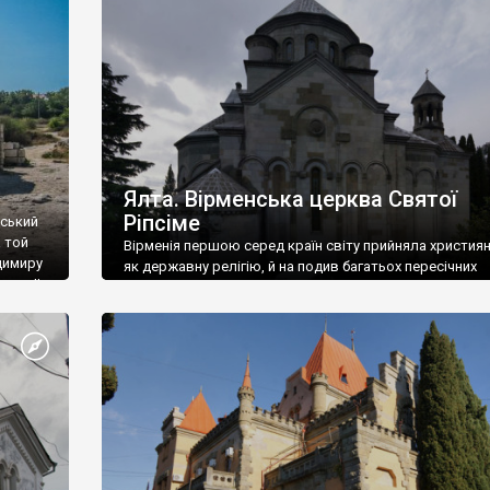
ефактів
називаються «повстяками» (postaki)…” “Вино. Крим
єкту
виробляє відмінне вино і його вдосталь: воно все ду
го».
легке біле і дуже […]
ти та
Ялта. Вірменська церква Святої
Ріпсіме
вський
 той
Вірменія першою серед країн світу прийняла христия
димиру
як державну релігію, й на подив багатьох пересічних
илю ІІ,
українців, які усіх кавказців вважають мусульманами,
 в
вірмени є відданими вірянами Христа