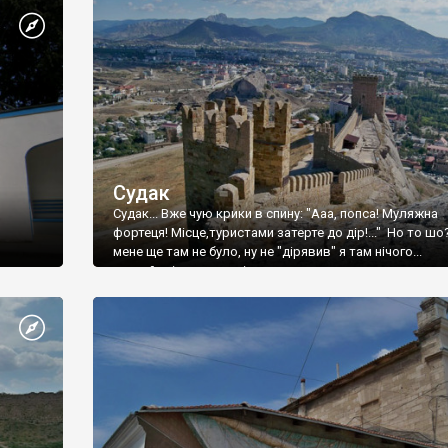
Судак
Судак... Вже чую крики в спину: "Ааа, попса! Муляжна
фортеця! Місце,туристами затерте до дір!..." Но то шо
мене ще там не було, ну не "дірявив" я там нічого...
принаймні до цього літа.