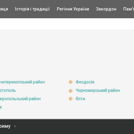
ниця
Історія і традиції
Регіони України
Закордон
Пам'
ноперекопський район
Феодосія
стополь
Чорноморський район
еропольський район
Ялта
к