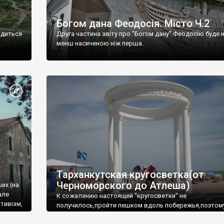
Богом дана Феодосія. Місто Ч.2
одиться
Друга частина звіту про "Богом дану" Феодосію буде 
менш насиченою ніж перша.
Тарханкутская кругосветка(от
Черноморского до Атлеша)
ших (на
але
К сожалению настоящей "кругосветки" не
тивізм,
получилось,пройти пешком вдоль побережья,поэтом
совершали радиальные вылазки из Оленевки.