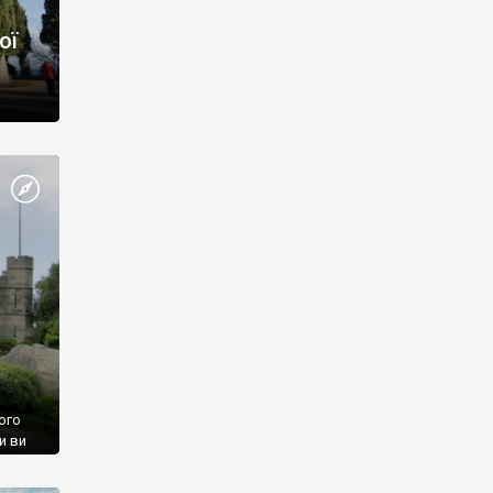
ої
ого
и ви