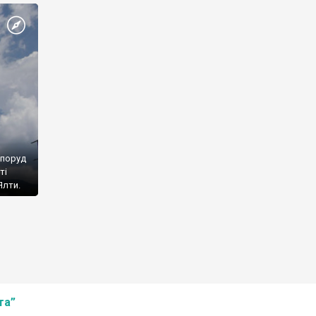
споруд
ті
Ялти.
та”