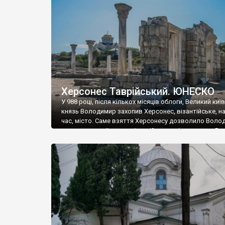
музею «Новгородський музей-заповідник» сотні арт
візантійської доби. Раритети викрадені з фондів об’
культурної спадщини ЮНЕСКО «Херсонеса Таврійсько
Офіційно – на виставку «Золото Візантії», але експер
влада в Україні вважають це лише […]
Херсонес Таврійський. ЮНЕСКО
У 988 році, після кількох місяців облоги, Великий киї
князь Володимир захопив Херсонес, візантійське, на
час, місто. Саме взяття Херсонесу дозволило Воло
диктувати свої умови візантійському імператору Вас
та одружитися з його дочкою Ганною. Цього ж року,
Херсонесі Володимир-язичник, став Василем-
християнином. А потім було Хрещення Русі. На честь
Херсонесу Таврійського названо місто […]