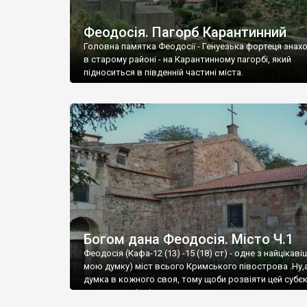
Феодосія. Пагорб Карантинний
Головна памятка Феодосії - Генуезька фортеця знах
в старому районі - на Карантинному пагорбі, який
підноситься в південній частині міста.
Богом дана Феодосія. Місто Ч.1
Феодосія (Кафа-12 (13) -15 (18) ст) - одне з найцікаві
мою думку) міст всього Кримського півострова .Ну,
думка в кожного своя, тому щоби розвіяти цей субєк
запрошую відвідати це