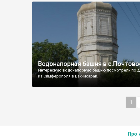
Водонапорная башня в с.Почтово
Интересную водонапорную башню посмотрели по д
из Симферополя в Бахчисарай.
1
Про 