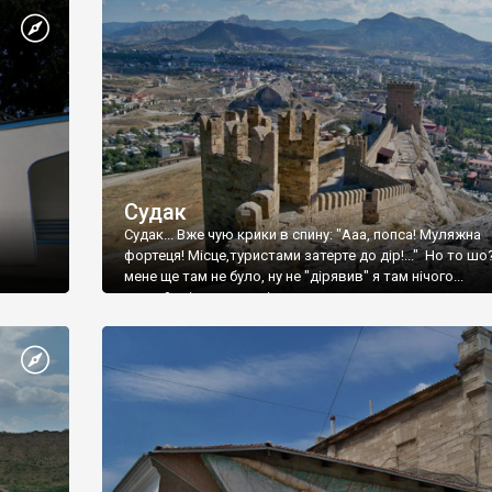
Судак
Судак... Вже чую крики в спину: "Ааа, попса! Муляжна
фортеця! Місце,туристами затерте до дір!..." Но то шо
мене ще там не було, ну не "дірявив" я там нічого...
принаймні до цього літа.