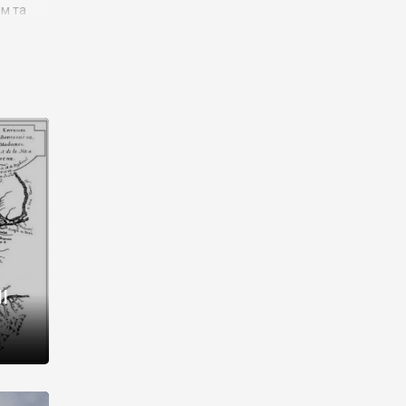
им та
ора і
є
го типу,
ей-
рний
ста:
 райони
від 2
I
і,
рукти,
 котрі