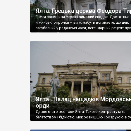
Ялта. Грецька церква Феодора Ти
Греки залишили Україні чималий спадок. Достатньо 
ніжинські огірочки – ви ж мабуть всі знаєте, що цей,
загублений у радянські часи, легендарний рецепт пр
Ніжин греки?
Ялта . Палац нащадків Мордовськ
орди
Дивне місто все таки Ялта. Такого контрасту між
багатством і бідністю, між розкішшю і розрухою в Ук
більше не знайдеш.