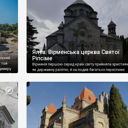
ефактів
називаються «повстяками» (postaki)…” “Вино. Крим
єкту
виробляє відмінне вино і його вдосталь: воно все ду
го».
легке біле і дуже […]
ти та
Ялта. Вірменська церква Святої
Ріпсіме
вський
 той
Вірменія першою серед країн світу прийняла христия
димиру
як державну релігію, й на подив багатьох пересічних
илю ІІ,
українців, які усіх кавказців вважають мусульманами,
 в
вірмени є відданими вірянами Христа