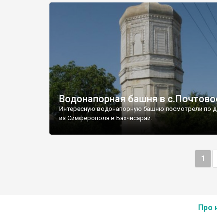
Водонапорная башня в с.Почтово
Интересную водонапорную башню посмотрели по д
из Симферополя в Бахчисарай.
1
Про 