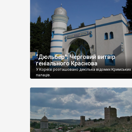
“Дюльбер”. Черговий витвір
геніального Краснова
У Кореїзі розташовано декілька відомих Кримських
палаців.