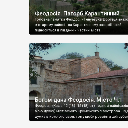
Феодосія. Пагорб Карантинний
Головна памятка Феодосії - Генуезька фортеця знах
в старому районі - на Карантинному пагорбі, який
підноситься в південній частині міста.
Богом дана Феодосія. Місто Ч.1
Феодосія (Кафа-12 (13) -15 (18) ст) - одне з найцікаві
мою думку) міст всього Кримського півострова .Ну,
думка в кожного своя, тому щоби розвіяти цей субєк
запрошую відвідати це