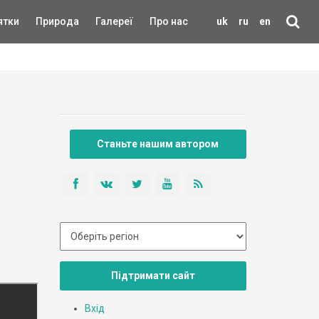
ятки
Природа
Галереї
Про нас
uk
ru
en
Станьте нашим автором
Підтримати сайт
Вхід