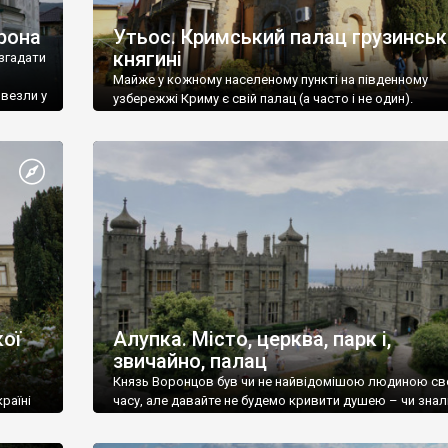
рона
Утьос. Кримський палац грузинськ
княгині
згадати
Майже у кожному населеному пункті на південному
ивезли у
узбережжі Криму є свій палац (а часто і не один).
ої
Алупка. Місто, церква, парк і,
звичайно, палац
Князь Воронцов був чи не найвідомішою людиною св
раїні
часу, але давайте не будемо кривити душею – чи знал
це прізвище до відвідин Алупки? Мабуть все таки ні.