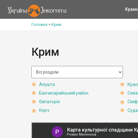
Крам
Головна
>
Крим
Крим
Алушта
Крас
Бахчисарайський район
Сева
Євпаторія
Сімф
Керч
Суда