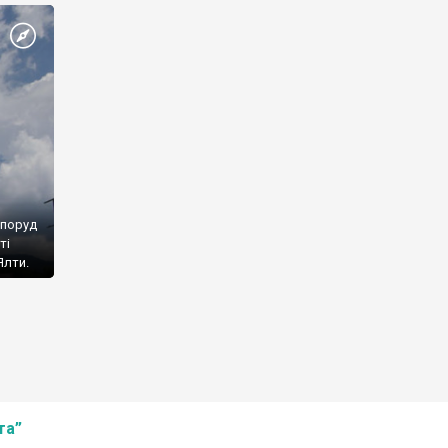
споруд
ті
Ялти.
та”