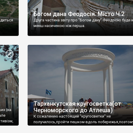
Богом дана Феодосія. Місто Ч.2
одиться
Друга частина звіту про "Богом дану" Феодосію буде 
менш насиченою ніж перша.
Тарханкутская кругосветка(от
Черноморского до Атлеша)
ших (на
але
К сожалению настоящей "кругосветки" не
тивізм,
получилось,пройти пешком вдоль побережья,поэтом
совершали радиальные вылазки из Оленевки.