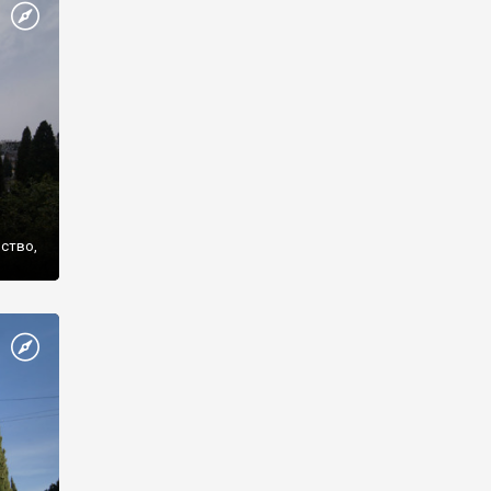
же
нство,