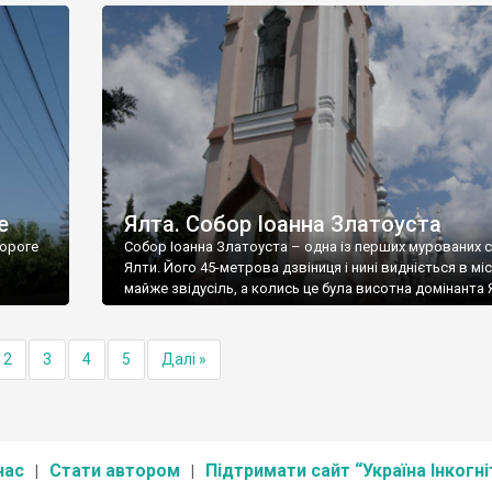
е
Ялта. Собор Іоанна Златоуста
ороге
Собор Іоанна Златоуста – одна із перших мурованих 
Ялти. Його 45-метрова дзвіниця і нині видніється в міс
майже звідусіль, а колись це була висотна домінанта 
2
3
4
5
Далі »
нас
Стати автором
Підтримати сайт “Україна Інкогні