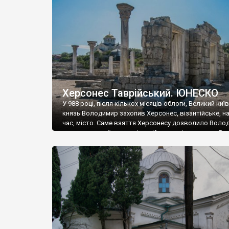
музею «Новгородський музей-заповідник» сотні арт
візантійської доби. Раритети викрадені з фондів об’
культурної спадщини ЮНЕСКО «Херсонеса Таврійсько
Офіційно – на виставку «Золото Візантії», але експер
влада в Україні вважають це лише […]
Херсонес Таврійський. ЮНЕСКО
У 988 році, після кількох місяців облоги, Великий киї
князь Володимир захопив Херсонес, візантійське, на
час, місто. Саме взяття Херсонесу дозволило Воло
диктувати свої умови візантійському імператору Вас
та одружитися з його дочкою Ганною. Цього ж року,
Херсонесі Володимир-язичник, став Василем-
християнином. А потім було Хрещення Русі. На честь
Херсонесу Таврійського названо місто […]