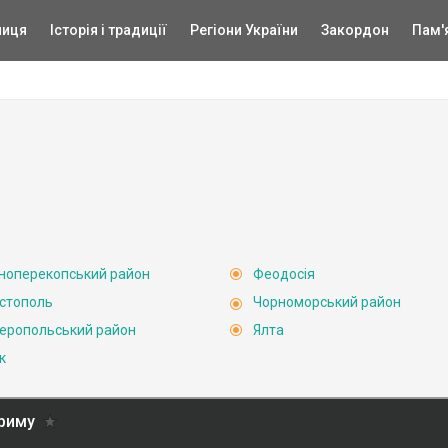
ниця
Історія і традиції
Регіони України
Закордон
Пам'
ноперекопський район
Феодосія
стополь
Чорноморський район
еропольський район
Ялта
к