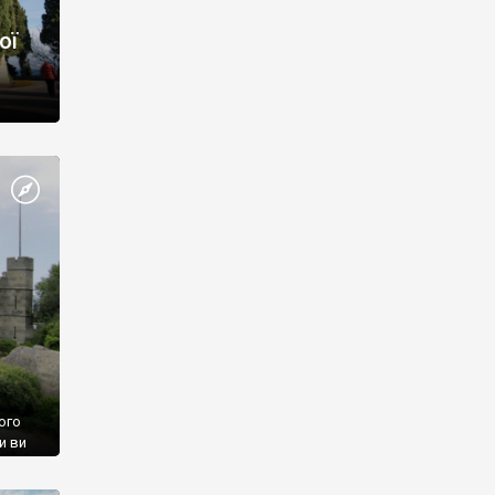
ої
ого
и ви