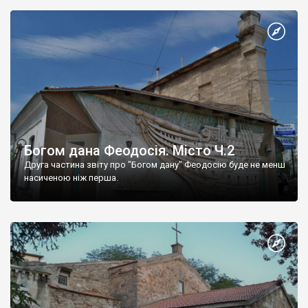
Богом дана Феодосія. Місто Ч.2
Друга частина звіту про "Богом дану" Феодосію буде не менш
насиченою ніж перша.