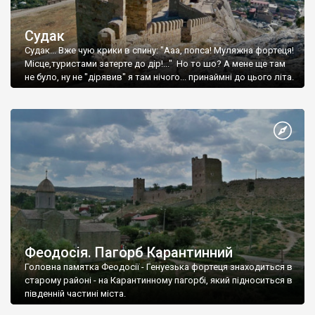
Судак
Судак... Вже чую крики в спину: "Ааа, попса! Муляжна фортеця!
Місце,туристами затерте до дір!..." Но то шо? А мене ще там
не було, ну не "дірявив" я там нічого... принаймні до цього літа.
Феодосія. Пагорб Карантинний
Головна памятка Феодосії - Генуезька фортеця знаходиться в
старому районі - на Карантинному пагорбі, який підноситься в
південній частині міста.