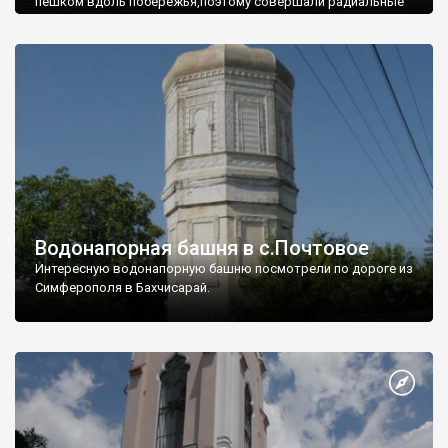
пешком вдоль побережья,поэтому совершали радиальные
вылазки из Оленевки.
Водонапорная башня в с.Почтовое
Интересную водонапорную башню посмотрели по дороге из
Симферополя в Бахчисарай.