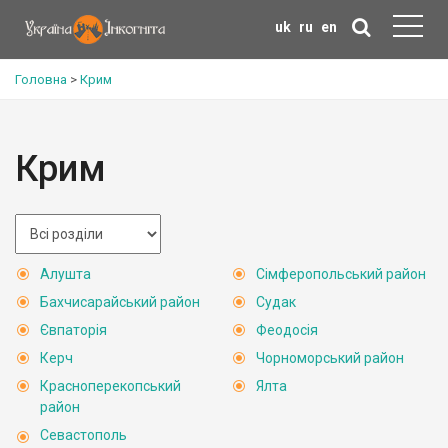
uk
ru
en
Головна
>
Крим
Крим
Алушта
Сімферопольський район
Бахчисарайський район
Судак
Євпаторія
Феодосія
Керч
Чорноморський район
Красноперекопський
Ялта
район
Севастополь