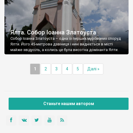
Ялта. Собор Іоанна Златоуста
Собор Іоанна Златоуста – одна із перших мурованих споруд
Ялти. Його 45-метрова дзвіниця і нині видніється в місті
майже звідусіль, а колись це була висотна домінанта Ялти.
1
2
3
4
5
Далі »
Станьте нашим автором