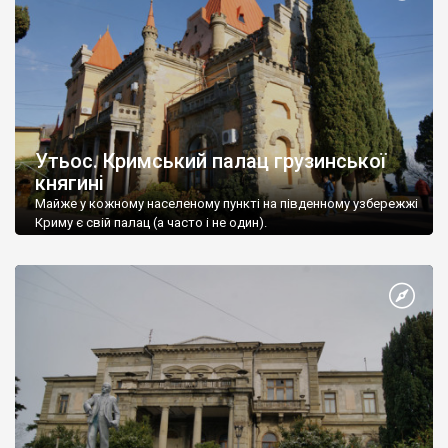
Утьос. Кримський палац грузинської
княгині
Майже у кожному населеному пункті на південному узбережжі
Криму є свій палац (а часто і не один).