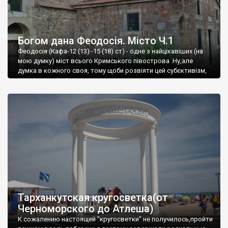
Богом дана Феодосія. Місто Ч.1
Феодосія (Кафа-12 (13) -15 (18) ст) - одне з найцікавіших (на
мою думку) міст всього Кримського півострова .Ну,але
думка в кожного своя, тому щоби розвіяти цей субєктивізм,
запрошую відвідати це
Тарханкутская кругосветка(от
Черноморского до Атлеша)
К сожалению настоящей "кругосветки" не получилось,пройти