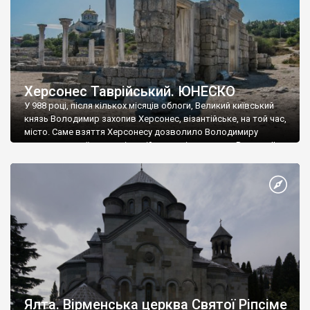
Херсонес Таврійський. ЮНЕСКО
У 988 році, після кількох місяців облоги, Великий київський
князь Володимир захопив Херсонес, візантійське, на той час,
місто. Саме взяття Херсонесу дозволило Володимиру
диктувати свої умови візантійському імператору Василю ІІ, та
одружитися з його дочкою Ганною. Цього ж року, в
Херсонесі Володимир-язичник, став Василем-християнином.
А потім було Хрещення Русі. На честь Херсонесу Таврійського
названо місто […]
Ялта. Вірменська церква Святої Ріпсіме