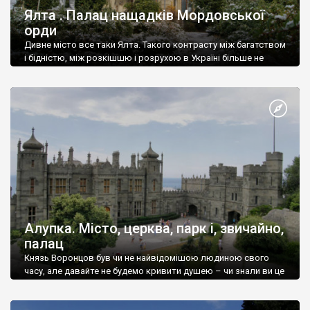
Ялта . Палац нащадків Мордовської
орди
Дивне місто все таки Ялта. Такого контрасту між багатством
і бідністю, між розкішшю і розрухою в Україні більше не
знайдеш.
Алупка. Місто, церква, парк і, звичайно,
палац
Князь Воронцов був чи не найвідомішою людиною свого
часу, але давайте не будемо кривити душею – чи знали ви це
прізвище до відвідин Алупки? Мабуть все таки ні.