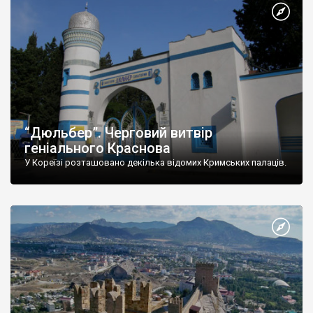
“Дюльбер”. Черговий витвір
геніального Краснова
У Кореїзі розташовано декілька відомих Кримських палаців.