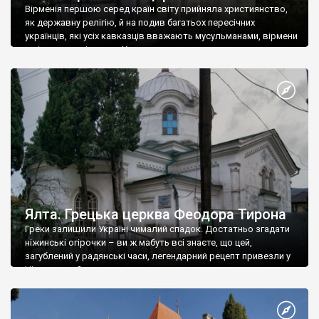
Вірменія першою серед країн світу прийняла християнство,
як державну релігію, й на подив багатьох пересічних
українців, які усіх кавказців вважають мусульманами, вірмени
є відданими вірянами Христа
Ялта. Грецька церква Феодора Тирона
Греки залишили Україні чималий спадок. Достатньо згадати
ніжинські огірочки – ви ж мабуть всі знаєте, що цей,
загублений у радянські часи, легендарний рецепт привезли у
Ніжин греки?