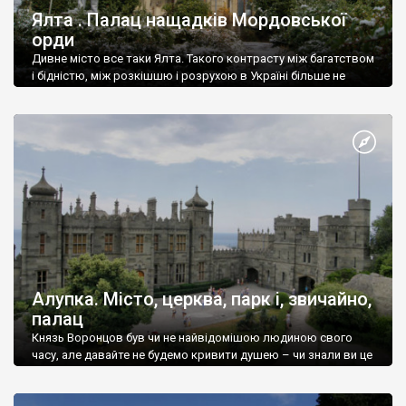
Ялта . Палац нащадків Мордовської
орди
Дивне місто все таки Ялта. Такого контрасту між багатством
і бідністю, між розкішшю і розрухою в Україні більше не
знайдеш.
Алупка. Місто, церква, парк і, звичайно,
палац
Князь Воронцов був чи не найвідомішою людиною свого
часу, але давайте не будемо кривити душею – чи знали ви це
прізвище до відвідин Алупки? Мабуть все таки ні.