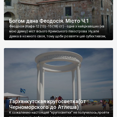
Богом дана Феодосія. Місто Ч.1
Феодосія (Кафа-12 (13) -15 (18) ст) - одне з найцікавіших (на
мою думку) міст всього Кримського півострова .Ну,але
думка в кожного своя, тому щоби розвіяти цей субєктивізм,
запрошую відвідати це
Тарханкутская кругосветка(от
Черноморского до Атлеша)
К сожалению настоящей "кругосветки" не получилось,пройти