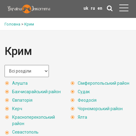
uk
ru
en
Головна
>
Крим
Крим
Алушта
Сімферопольський район
Бахчисарайський район
Судак
Євпаторія
Феодосія
Керч
Чорноморський район
Красноперекопський
Ялта
район
Севастополь