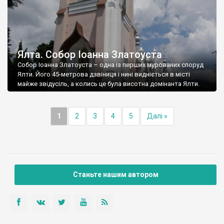
Ялта. Собор Іоанна Златоуста
Собор Іоанна Златоуста – одна із перших мурованих споруд
Ялти. Його 45-метрова дзвіниця і нині видніється в місті
майже звідусіль, а колись це була висотна домінанта Ялти.
1
2
3
4
5
Далі »
Станьте нашим автором