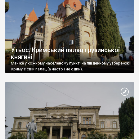
Утьос. Кримський палац грузинської
княгині
Майже у кожному населеному пункті на південному узбережжі
Криму є свій палац (а часто і не один).