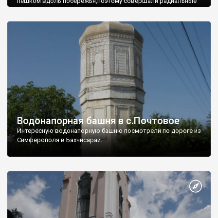
пешком вдоль побережья,поэтому совершали радиальные
вылазки из Оленевки.
Водонапорная башня в с.Почтовое
Интересную водонапорную башню посмотрели по дороге из
Симферополя в Бахчисарай.