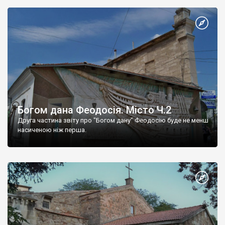
Богом дана Феодосія. Місто Ч.2
Друга частина звіту про "Богом дану" Феодосію буде не менш
насиченою ніж перша.