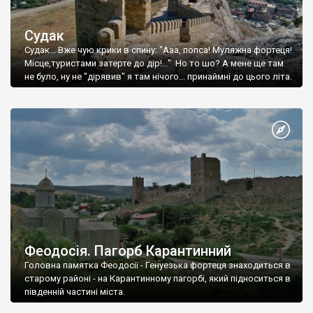
Судак
Судак... Вже чую крики в спину: "Ааа, попса! Муляжна фортеця!
Місце,туристами затерте до дір!..." Но то шо? А мене ще там
не було, ну не "дірявив" я там нічого... принаймні до цього літа.
Феодосія. Пагорб Карантинний
Головна памятка Феодосії - Генуезька фортеця знаходиться в
старому районі - на Карантинному пагорбі, який підноситься в
південній частині міста.