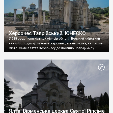
Херсонес Таврійський. ЮНЕСКО
У 988 році, після кількох місяців облоги, Великий київський
князь Володимир захопив Херсонес, візантійське, на той час,
місто. Саме взяття Херсонесу дозволило Володимиру
диктувати свої умови візантійському імператору Василю ІІ, та
одружитися з його дочкою Ганною. Цього ж року, в
Херсонесі Володимир-язичник, став Василем-християнином.
А потім було Хрещення Русі. На честь Херсонесу Таврійського
названо місто […]
Ялта. Вірменська церква Святої Ріпсіме