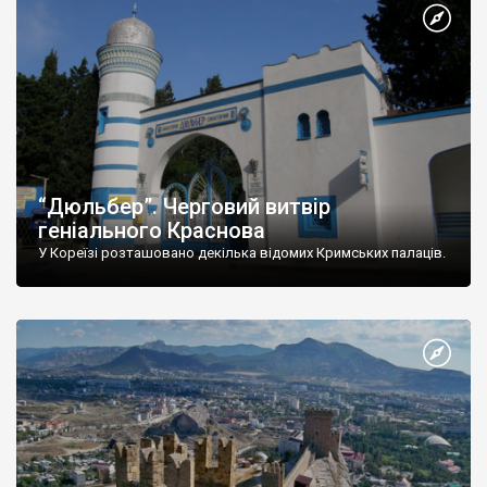
“Дюльбер”. Черговий витвір
геніального Краснова
У Кореїзі розташовано декілька відомих Кримських палаців.