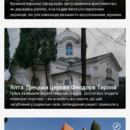
Вірменія першою серед країн світу прийняла християнство,
як державну релігію, й на подив багатьох пересічних
українців, які усіх кавказців вважають мусульманами, вірмени
є відданими вірянами Христа
Ялта. Грецька церква Феодора Тирона
Греки залишили Україні чималий спадок. Достатньо згадати
ніжинські огірочки – ви ж мабуть всі знаєте, що цей,
загублений у радянські часи, легендарний рецепт привезли у
Ніжин греки?