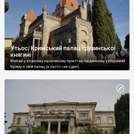
Утьос. Кримський палац грузинської
княгині
Майже у кожному населеному пункті на південному узбережжі
Криму є свій палац (а часто і не один).