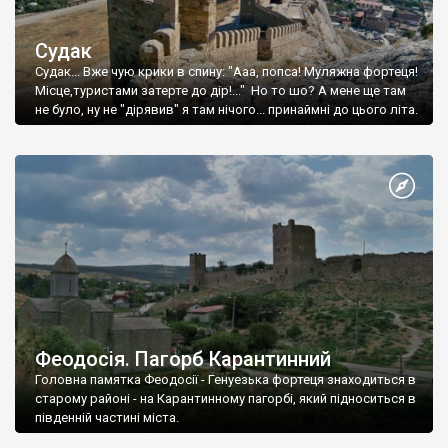
Судак
Судак... Вже чую крики в спину: "Ааа, попса! Муляжна фортеця!
Місце,туристами затерте до дір!..." Но то шо? А мене ще там
не було, ну не "дірявив" я там нічого... принаймні до цього літа.
Феодосія. Пагорб Карантинний
Головна памятка Феодосії - Генуезька фортеця знаходиться в
старому районі - на Карантинному пагорбі, який підноситься в
південній частині міста.