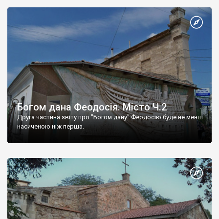
Богом дана Феодосія. Місто Ч.2
Друга частина звіту про "Богом дану" Феодосію буде не менш
насиченою ніж перша.