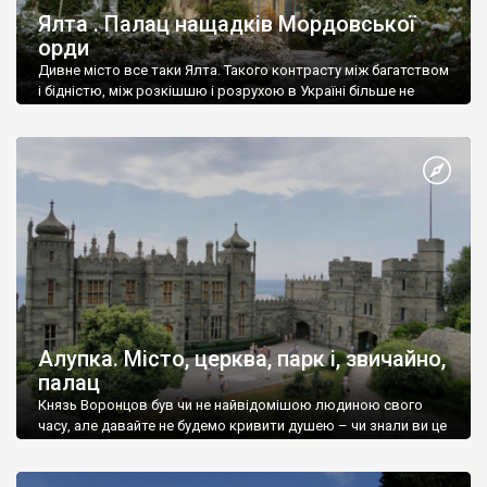
Ялта . Палац нащадків Мордовської
орди
Дивне місто все таки Ялта. Такого контрасту між багатством
і бідністю, між розкішшю і розрухою в Україні більше не
знайдеш.
Алупка. Місто, церква, парк і, звичайно,
палац
Князь Воронцов був чи не найвідомішою людиною свого
часу, але давайте не будемо кривити душею – чи знали ви це
прізвище до відвідин Алупки? Мабуть все таки ні.