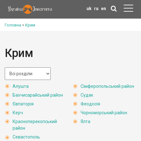
uk
ru
en
Головна
>
Крим
Крим
Алушта
Сімферопольський район
Бахчисарайський район
Судак
Євпаторія
Феодосія
Керч
Чорноморський район
Красноперекопський
Ялта
район
Севастополь