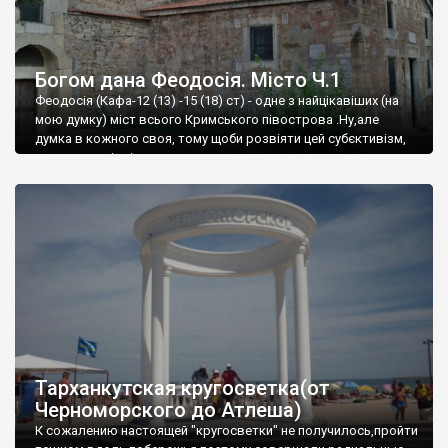
Богом дана Феодосія. Місто Ч.1
Феодосія (Кафа-12 (13) -15 (18) ст) - одне з найцікавіших (на
мою думку) міст всього Кримського півострова .Ну,але
думка в кожного своя, тому щоби розвіяти цей субєктивізм,
запрошую відвідати це
Тарханкутская кругосветка(от
Черноморского до Атлеша)
К сожалению настоящей "кругосветки" не получилось,пройти