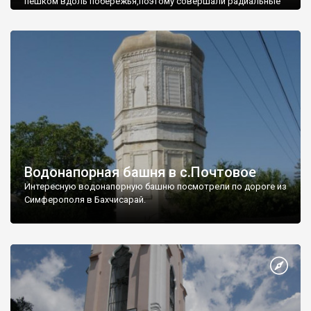
пешком вдоль побережья,поэтому совершали радиальные
вылазки из Оленевки.
Водонапорная башня в с.Почтовое
Интересную водонапорную башню посмотрели по дороге из
Симферополя в Бахчисарай.