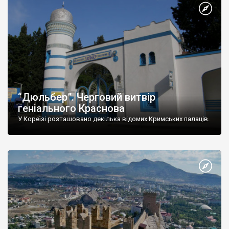
“Дюльбер”. Черговий витвір
геніального Краснова
У Кореїзі розташовано декілька відомих Кримських палаців.