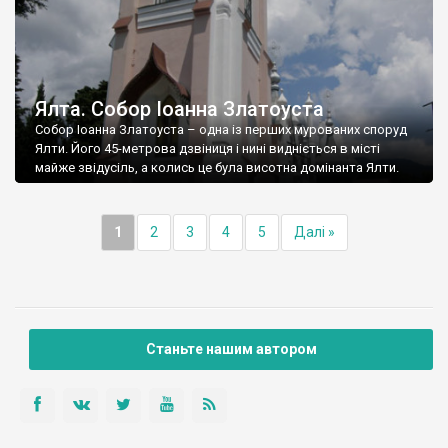
Ялта. Собор Іоанна Златоуста
Собор Іоанна Златоуста – одна із перших мурованих споруд
Ялти. Його 45-метрова дзвіниця і нині видніється в місті
майже звідусіль, а колись це була висотна домінанта Ялти.
1
2
3
4
5
Далі »
Станьте нашим автором