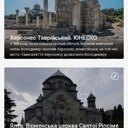
Херсонес Таврійський. ЮНЕСКО
У 988 році, після кількох місяців облоги, Великий київський
князь Володимир захопив Херсонес, візантійське, на той час,
місто. Саме взяття Херсонесу дозволило Володимиру
диктувати свої умови візантійському імператору Василю ІІ, та
одружитися з його дочкою Ганною. Цього ж року, в
Херсонесі Володимир-язичник, став Василем-християнином.
А потім було Хрещення Русі. На честь Херсонесу Таврійського
названо місто […]
Ялта. Вірменська церква Святої Ріпсіме