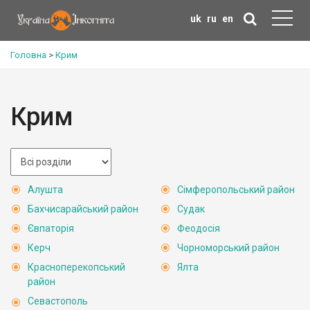
uk
ru
en
Головна
>
Крим
Крим
Алушта
Сімферопольський район
Бахчисарайський район
Судак
Євпаторія
Феодосія
Керч
Чорноморський район
Красноперекопський
Ялта
район
Севастополь