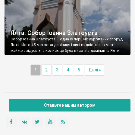
Ялта. Собор Іоанна Златоуста
Собор Іоанна Златоуста – одна із перших мурованих споруд
Ялти. Його 45-метрова дзвіниця і нині видніється в місті
майже звідусіль, а колись це була висотна домінанта Ялти.
1
2
3
4
5
Далі »
Станьте нашим автором