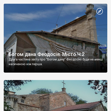
Богом дана Феодосія. Місто Ч.2
Друга частина звіту про "Богом дану" Феодосію буде не менш
насиченою ніж перша.