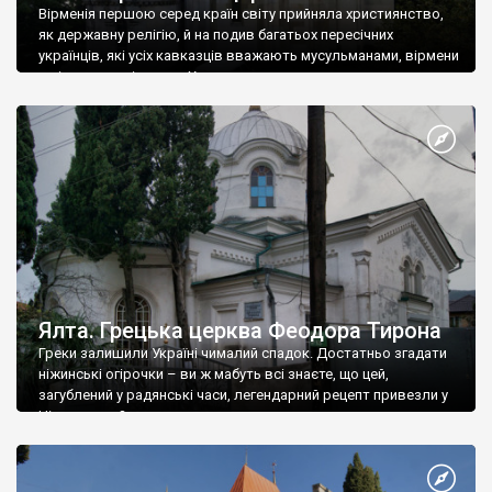
Вірменія першою серед країн світу прийняла християнство,
як державну релігію, й на подив багатьох пересічних
українців, які усіх кавказців вважають мусульманами, вірмени
є відданими вірянами Христа
Ялта. Грецька церква Феодора Тирона
Греки залишили Україні чималий спадок. Достатньо згадати
ніжинські огірочки – ви ж мабуть всі знаєте, що цей,
загублений у радянські часи, легендарний рецепт привезли у
Ніжин греки?