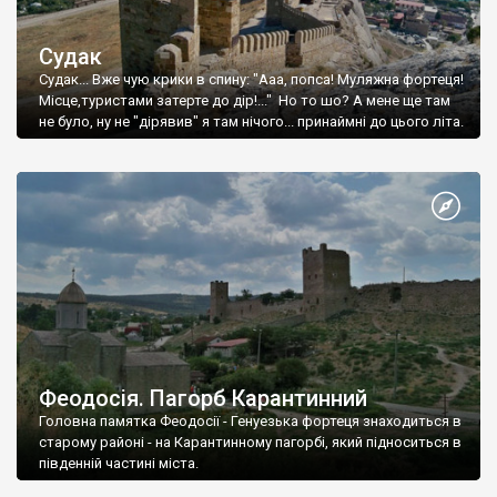
Судак
Судак... Вже чую крики в спину: "Ааа, попса! Муляжна фортеця!
Місце,туристами затерте до дір!..." Но то шо? А мене ще там
не було, ну не "дірявив" я там нічого... принаймні до цього літа.
Феодосія. Пагорб Карантинний
Головна памятка Феодосії - Генуезька фортеця знаходиться в
старому районі - на Карантинному пагорбі, який підноситься в
південній частині міста.