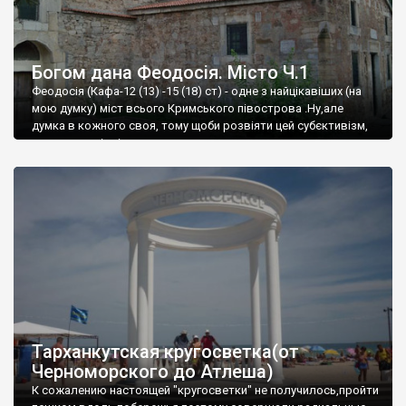
Богом дана Феодосія. Місто Ч.1
Феодосія (Кафа-12 (13) -15 (18) ст) - одне з найцікавіших (на
мою думку) міст всього Кримського півострова .Ну,але
думка в кожного своя, тому щоби розвіяти цей субєктивізм,
запрошую відвідати це
Тарханкутская кругосветка(от
Черноморского до Атлеша)
К сожалению настоящей "кругосветки" не получилось,пройти