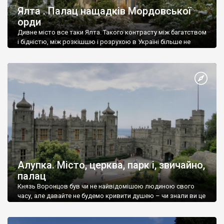
Ялта . Палац нащадків Мордовської
орди
Дивне місто все таки Ялта. Такого контрасту між багатством
і бідністю, між розкішшю і розрухою в Україні більше не
знайдеш.
Алупка. Місто, церква, парк і, звичайно,
палац
Князь Воронцов був чи не найвідомішою людиною свого
часу, але давайте не будемо кривити душею – чи знали ви це
прізвище до відвідин Алупки? Мабуть все таки ні.