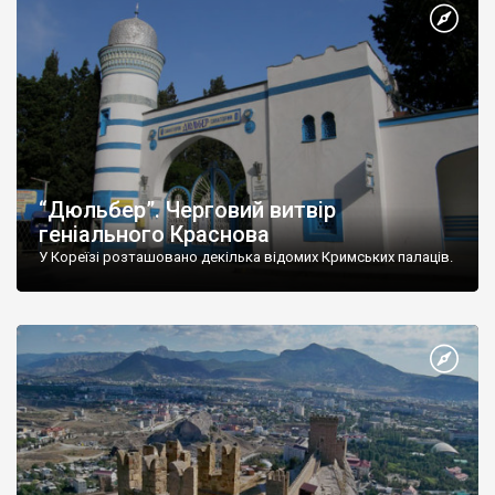
“Дюльбер”. Черговий витвір
геніального Краснова
У Кореїзі розташовано декілька відомих Кримських палаців.