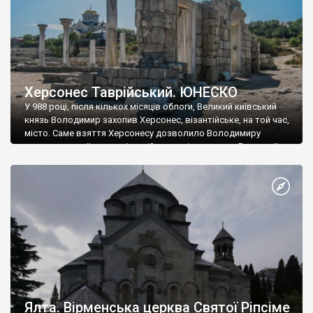
Херсонес Таврійський. ЮНЕСКО
У 988 році, після кількох місяців облоги, Великий київський
князь Володимир захопив Херсонес, візантійське, на той час,
місто. Саме взяття Херсонесу дозволило Володимиру
диктувати свої умови візантійському імператору Василю ІІ, та
одружитися з його дочкою Ганною. Цього ж року, в
Херсонесі Володимир-язичник, став Василем-християнином.
А потім було Хрещення Русі. На честь Херсонесу Таврійського
названо місто […]
Ялта. Вірменська церква Святої Ріпсіме