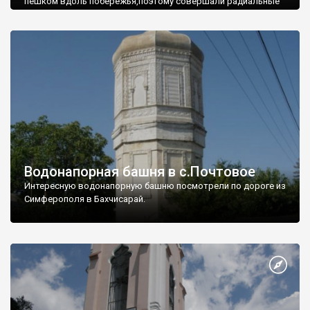
пешком вдоль побережья,поэтому совершали радиальные
вылазки из Оленевки.
Водонапорная башня в с.Почтовое
Интересную водонапорную башню посмотрели по дороге из
Симферополя в Бахчисарай.