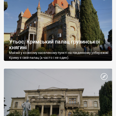
Утьос. Кримський палац грузинської
княгині
Майже у кожному населеному пункті на південному узбережжі
Криму є свій палац (а часто і не один).