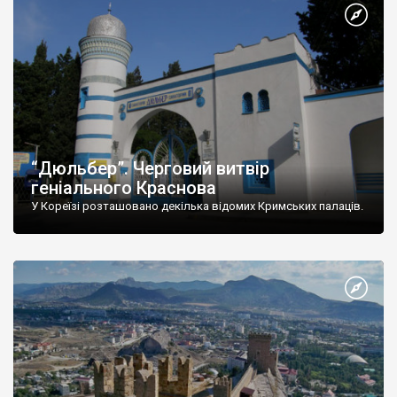
“Дюльбер”. Черговий витвір
геніального Краснова
У Кореїзі розташовано декілька відомих Кримських палаців.