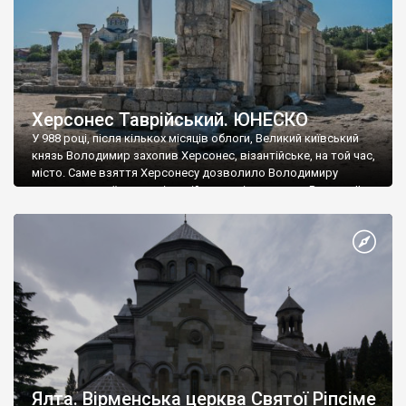
Херсонес Таврійський. ЮНЕСКО
У 988 році, після кількох місяців облоги, Великий київський
князь Володимир захопив Херсонес, візантійське, на той час,
місто. Саме взяття Херсонесу дозволило Володимиру
диктувати свої умови візантійському імператору Василю ІІ, та
одружитися з його дочкою Ганною. Цього ж року, в
Херсонесі Володимир-язичник, став Василем-християнином.
А потім було Хрещення Русі. На честь Херсонесу Таврійського
названо місто […]
Ялта. Вірменська церква Святої Ріпсіме