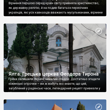
Вірменія першою серед країн світу прийняла християнство,
як державну релігію, й на подив багатьох пересічних
українців, які усіх кавказців вважають мусульманами, вірмени
є відданими вірянами Христа
Ялта. Грецька церква Феодора Тирона
Греки залишили Україні чималий спадок. Достатньо згадати
ніжинські огірочки – ви ж мабуть всі знаєте, що цей,
загублений у радянські часи, легендарний рецепт привезли у
Ніжин греки?