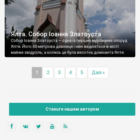
Ялта. Собор Іоанна Златоуста
Собор Іоанна Златоуста – одна із перших мурованих споруд
Ялти. Його 45-метрова дзвіниця і нині видніється в місті
майже звідусіль, а колись це була висотна домінанта Ялти.
1
2
3
4
5
Далі »
Станьте нашим автором