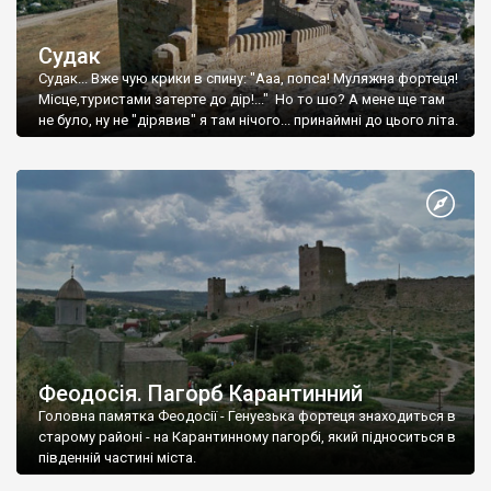
Судак
Судак... Вже чую крики в спину: "Ааа, попса! Муляжна фортеця!
Місце,туристами затерте до дір!..." Но то шо? А мене ще там
не було, ну не "дірявив" я там нічого... принаймні до цього літа.
Феодосія. Пагорб Карантинний
Головна памятка Феодосії - Генуезька фортеця знаходиться в
старому районі - на Карантинному пагорбі, який підноситься в
південній частині міста.