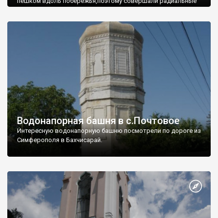
пешком вдоль побережья,поэтому совершали радиальные
вылазки из Оленевки.
Водонапорная башня в с.Почтовое
Интересную водонапорную башню посмотрели по дороге из
Симферополя в Бахчисарай.