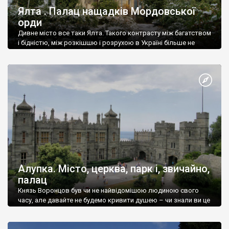
Ялта . Палац нащадків Мордовської
орди
Дивне місто все таки Ялта. Такого контрасту між багатством
і бідністю, між розкішшю і розрухою в Україні більше не
знайдеш.
Алупка. Місто, церква, парк і, звичайно,
палац
Князь Воронцов був чи не найвідомішою людиною свого
часу, але давайте не будемо кривити душею – чи знали ви це
прізвище до відвідин Алупки? Мабуть все таки ні.