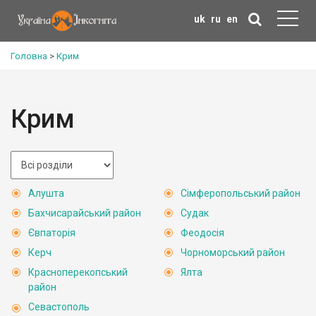
uk
ru
en
Головна
>
Крим
Крим
Алушта
Сімферопольський район
Бахчисарайський район
Судак
Євпаторія
Феодосія
Керч
Чорноморський район
Красноперекопський
Ялта
район
Севастополь