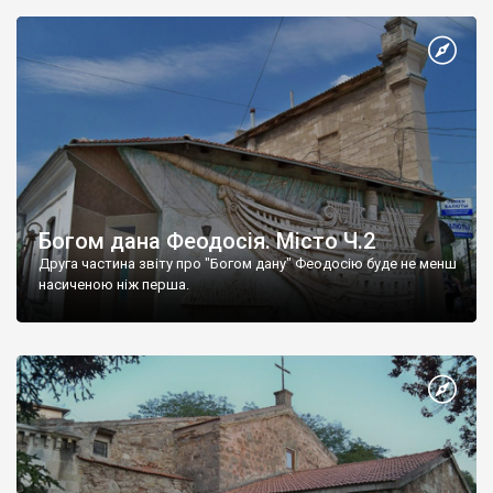
Богом дана Феодосія. Місто Ч.2
Друга частина звіту про "Богом дану" Феодосію буде не менш
насиченою ніж перша.