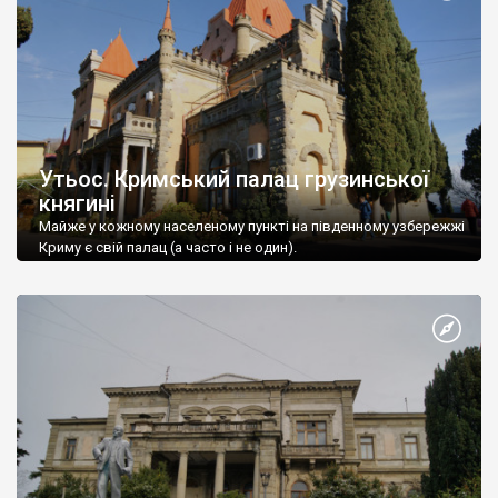
Утьос. Кримський палац грузинської
княгині
Майже у кожному населеному пункті на південному узбережжі
Криму є свій палац (а часто і не один).