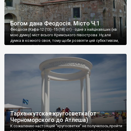
Богом дана Феодосія. Місто Ч.1
Феодосія (Кафа-12 (13) -15 (18) ст) - одне з найцікавіших (на
мою думку) міст всього Кримського півострова .Ну,але
думка в кожного своя, тому щоби розвіяти цей субєктивізм,
запрошую відвідати це
Тарханкутская кругосветка(от
Черноморского до Атлеша)
К сожалению настоящей "кругосветки" не получилось,пройти