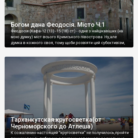
Богом дана Феодосія. Місто Ч.1
Феодосія (Кафа-12 (13) -15 (18) ст) - одне з найцікавіших (на
мою думку) міст всього Кримського півострова .Ну,але
думка в кожного своя, тому щоби розвіяти цей субєктивізм,
запрошую відвідати це
Тарханкутская кругосветка(от
Черноморского до Атлеша)
К сожалению настоящей "кругосветки" не получилось,пройти