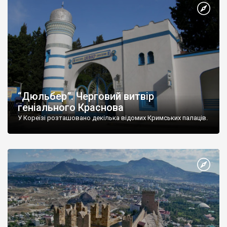
“Дюльбер”. Черговий витвір
геніального Краснова
У Кореїзі розташовано декілька відомих Кримських палаців.