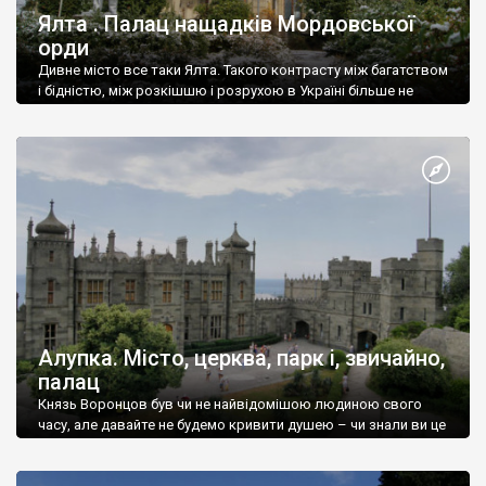
Ялта . Палац нащадків Мордовської
орди
Дивне місто все таки Ялта. Такого контрасту між багатством
і бідністю, між розкішшю і розрухою в Україні більше не
знайдеш.
Алупка. Місто, церква, парк і, звичайно,
палац
Князь Воронцов був чи не найвідомішою людиною свого
часу, але давайте не будемо кривити душею – чи знали ви це
прізвище до відвідин Алупки? Мабуть все таки ні.