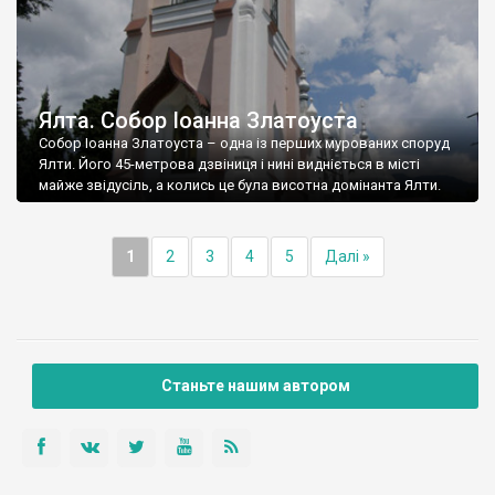
Ялта. Собор Іоанна Златоуста
Собор Іоанна Златоуста – одна із перших мурованих споруд
Ялти. Його 45-метрова дзвіниця і нині видніється в місті
майже звідусіль, а колись це була висотна домінанта Ялти.
1
2
3
4
5
Далі »
Станьте нашим автором