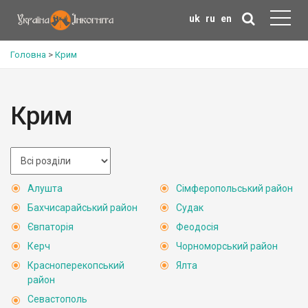
uk
ru
en
Головна
>
Крим
Крим
Алушта
Сімферопольський район
Бахчисарайський район
Судак
Євпаторія
Феодосія
Керч
Чорноморський район
Красноперекопський
Ялта
район
Севастополь