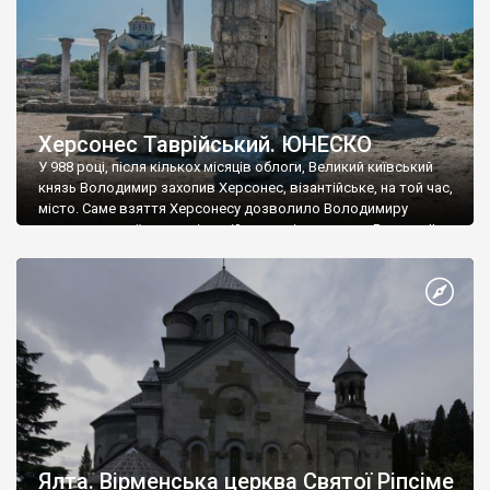
Херсонес Таврійський. ЮНЕСКО
У 988 році, після кількох місяців облоги, Великий київський
князь Володимир захопив Херсонес, візантійське, на той час,
місто. Саме взяття Херсонесу дозволило Володимиру
диктувати свої умови візантійському імператору Василю ІІ, та
одружитися з його дочкою Ганною. Цього ж року, в
Херсонесі Володимир-язичник, став Василем-християнином.
А потім було Хрещення Русі. На честь Херсонесу Таврійського
названо місто […]
Ялта. Вірменська церква Святої Ріпсіме