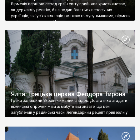
Вірменія першою серед країн світу прийняла християнство,
як державну релігію, й на подив багатьох пересічних
українців, які усіх кавказців вважають мусульманами, вірмени
є відданими вірянами Христа
Ялта. Грецька церква Феодора Тирона
Греки залишили Україні чималий спадок. Достатньо згадати
ніжинські огірочки – ви ж мабуть всі знаєте, що цей,
загублений у радянські часи, легендарний рецепт привезли у
Ніжин греки?