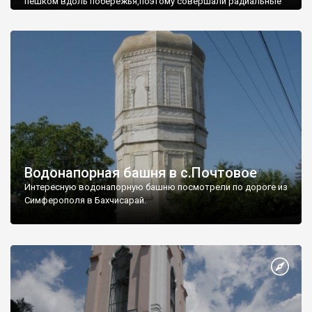
пешком вдоль побережья,поэтому совершали радиальные
вылазки из Оленевки.
Водонапорная башня в с.Почтовое
Интересную водонапорную башню посмотрели по дороге из
Симферополя в Бахчисарай.