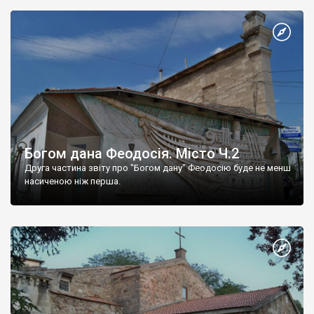
Богом дана Феодосія. Місто Ч.2
Друга частина звіту про "Богом дану" Феодосію буде не менш
насиченою ніж перша.