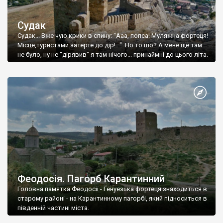
Судак
Судак... Вже чую крики в спину: "Ааа, попса! Муляжна фортеця!
Місце,туристами затерте до дір!..." Но то шо? А мене ще там
не було, ну не "дірявив" я там нічого... принаймні до цього літа.
Феодосія. Пагорб Карантинний
Головна памятка Феодосії - Генуезька фортеця знаходиться в
старому районі - на Карантинному пагорбі, який підноситься в
південній частині міста.