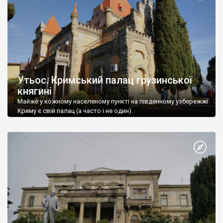
Утьос. Кримський палац грузинської
княгині
Майже у кожному населеному пункті на південному узбережжі
Криму є свій палац (а часто і не один).