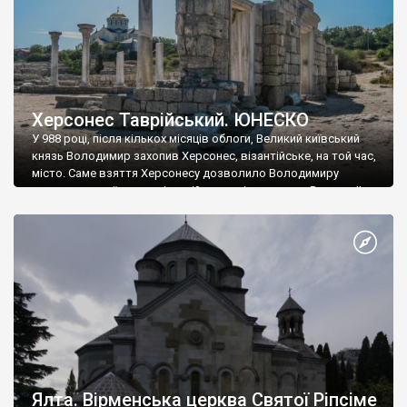
Херсонес Таврійський. ЮНЕСКО
У 988 році, після кількох місяців облоги, Великий київський
князь Володимир захопив Херсонес, візантійське, на той час,
місто. Саме взяття Херсонесу дозволило Володимиру
диктувати свої умови візантійському імператору Василю ІІ, та
одружитися з його дочкою Ганною. Цього ж року, в
Херсонесі Володимир-язичник, став Василем-християнином.
А потім було Хрещення Русі. На честь Херсонесу Таврійського
названо місто […]
Ялта. Вірменська церква Святої Ріпсіме