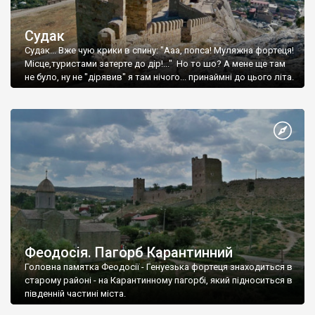
Судак
Судак... Вже чую крики в спину: "Ааа, попса! Муляжна фортеця!
Місце,туристами затерте до дір!..." Но то шо? А мене ще там
не було, ну не "дірявив" я там нічого... принаймні до цього літа.
Феодосія. Пагорб Карантинний
Головна памятка Феодосії - Генуезька фортеця знаходиться в
старому районі - на Карантинному пагорбі, який підноситься в
південній частині міста.