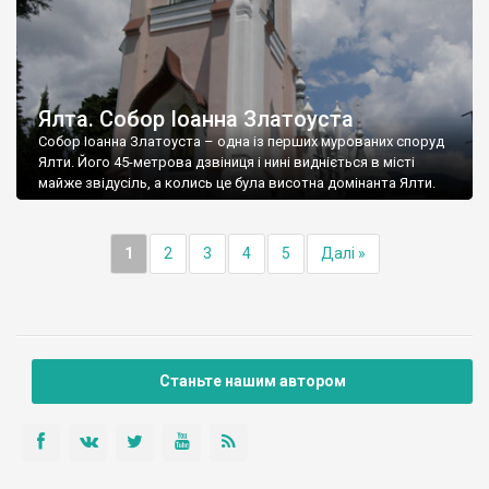
Ялта. Собор Іоанна Златоуста
Собор Іоанна Златоуста – одна із перших мурованих споруд
Ялти. Його 45-метрова дзвіниця і нині видніється в місті
майже звідусіль, а колись це була висотна домінанта Ялти.
1
2
3
4
5
Далі »
Станьте нашим автором