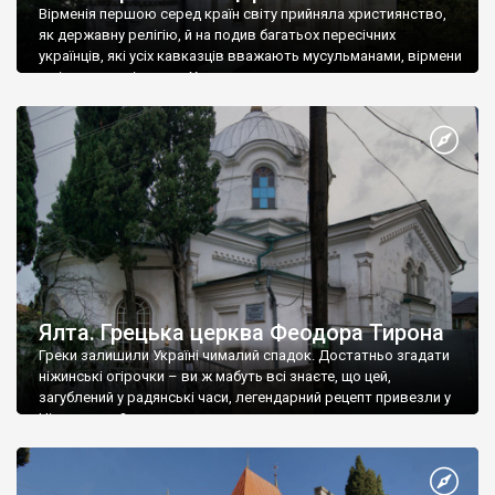
Вірменія першою серед країн світу прийняла християнство,
як державну релігію, й на подив багатьох пересічних
українців, які усіх кавказців вважають мусульманами, вірмени
є відданими вірянами Христа
Ялта. Грецька церква Феодора Тирона
Греки залишили Україні чималий спадок. Достатньо згадати
ніжинські огірочки – ви ж мабуть всі знаєте, що цей,
загублений у радянські часи, легендарний рецепт привезли у
Ніжин греки?