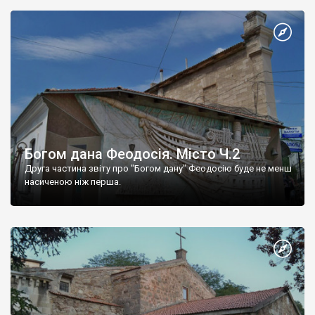
Богом дана Феодосія. Місто Ч.2
Друга частина звіту про "Богом дану" Феодосію буде не менш
насиченою ніж перша.