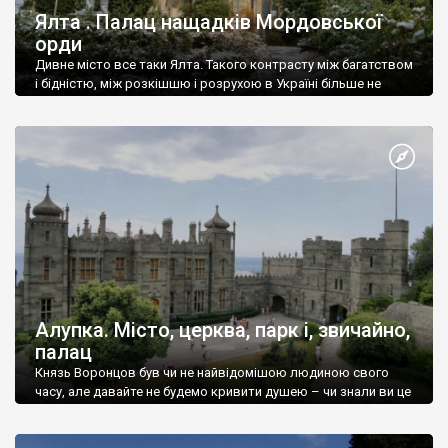
Ялта . Палац нащадків Мордовської
орди
Дивне місто все таки Ялта. Такого контрасту між багатством
і бідністю, між розкішшю і розрухою в Україні більше не
знайдеш.
Алупка. Місто, церква, парк і, звичайно,
палац
Князь Воронцов був чи не найвідомішою людиною свого
часу, але давайте не будемо кривити душею – чи знали ви це
прізвище до відвідин Алупки? Мабуть все таки ні.