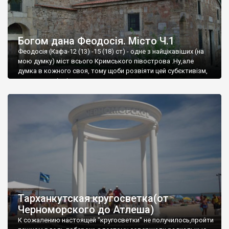
Богом дана Феодосія. Місто Ч.1
Феодосія (Кафа-12 (13) -15 (18) ст) - одне з найцікавіших (на
мою думку) міст всього Кримського півострова .Ну,але
думка в кожного своя, тому щоби розвіяти цей субєктивізм,
запрошую відвідати це
Тарханкутская кругосветка(от
Черноморского до Атлеша)
К сожалению настоящей "кругосветки" не получилось,пройти