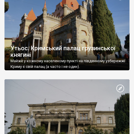
Утьос. Кримський палац грузинської
княгині
Майже у кожному населеному пункті на південному узбережжі
Криму є свій палац (а часто і не один).