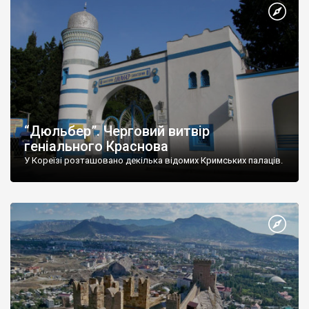
“Дюльбер”. Черговий витвір
геніального Краснова
У Кореїзі розташовано декілька відомих Кримських палаців.