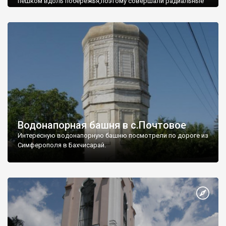
пешком вдоль побережья,поэтому совершали радиальные
вылазки из Оленевки.
Водонапорная башня в с.Почтовое
Интересную водонапорную башню посмотрели по дороге из
Симферополя в Бахчисарай.