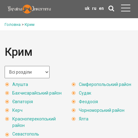
uk
ru
en
Головна
>
Крим
Крим
Алушта
Сімферопольський район
Бахчисарайський район
Судак
Євпаторія
Феодосія
Керч
Чорноморський район
Красноперекопський
Ялта
район
Севастополь