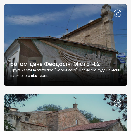
Богом дана Феодосія. Місто Ч.2
Друга частина звіту про "Богом дану" Феодосію буде не менш
насиченою ніж перша.