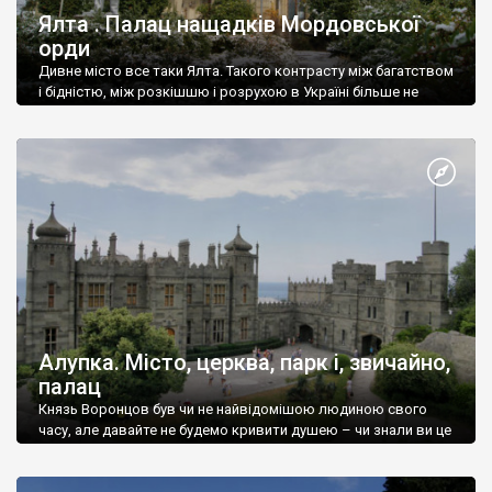
Ялта . Палац нащадків Мордовської
орди
Дивне місто все таки Ялта. Такого контрасту між багатством
і бідністю, між розкішшю і розрухою в Україні більше не
знайдеш.
Алупка. Місто, церква, парк і, звичайно,
палац
Князь Воронцов був чи не найвідомішою людиною свого
часу, але давайте не будемо кривити душею – чи знали ви це
прізвище до відвідин Алупки? Мабуть все таки ні.