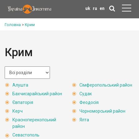
uk
ru
en
Головна
>
Крим
Крим
Алушта
Сімферопольський район
Бахчисарайський район
Судак
Євпаторія
Феодосія
Керч
Чорноморський район
Красноперекопський
Ялта
район
Севастополь