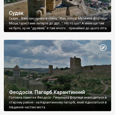
Судак
Судак... Вже чую крики в спину: "Ааа, попса! Муляжна фортеця!
Місце,туристами затерте до дір!..." Но то шо? А мене ще там
не було, ну не "дірявив" я там нічого... принаймні до цього літа.
Феодосія. Пагорб Карантинний
Головна памятка Феодосії - Генуезька фортеця знаходиться в
старому районі - на Карантинному пагорбі, який підноситься в
південній частині міста.