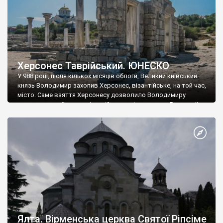
Херсонес Таврійський. ЮНЕСКО
У 988 році, після кількох місяців облоги, Великий київський
князь Володимир захопив Херсонес, візантійське, на той час,
місто. Саме взяття Херсонесу дозволило Володимиру
диктувати свої умови візантійському імператору Василю ІІ, та
одружитися з його дочкою Ганною. Цього ж року, в
Херсонесі Володимир-язичник, став Василем-християнином.
А потім було Хрещення Русі. На честь Херсонесу Таврійського
названо місто […]
Ялта. Вірменська церква Святої Ріпсіме