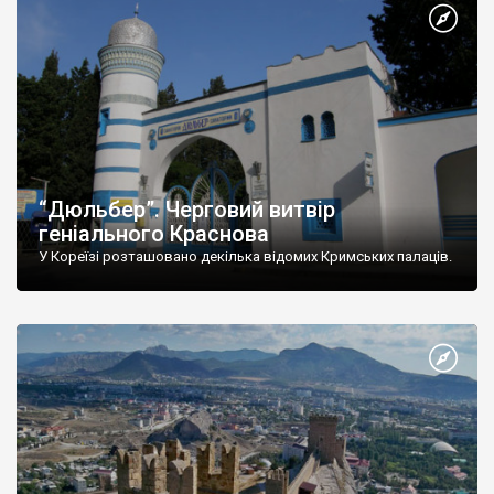
“Дюльбер”. Черговий витвір
геніального Краснова
У Кореїзі розташовано декілька відомих Кримських палаців.