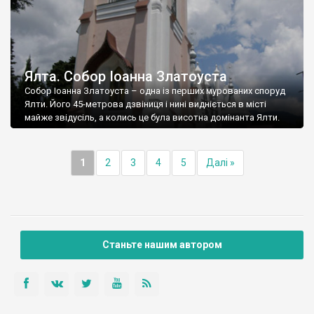
Ялта. Собор Іоанна Златоуста
Собор Іоанна Златоуста – одна із перших мурованих споруд
Ялти. Його 45-метрова дзвіниця і нині видніється в місті
майже звідусіль, а колись це була висотна домінанта Ялти.
1
2
3
4
5
Далі »
Станьте нашим автором