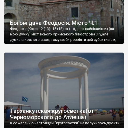
Богом дана Феодосія. Місто Ч.1
Феодосія (Кафа-12 (13) -15 (18) ст) - одне з найцікавіших (на
мою думку) міст всього Кримського півострова .Ну,але
думка в кожного своя, тому щоби розвіяти цей субєктивізм,
запрошую відвідати це
Тарханкутская кругосветка(от
Черноморского до Атлеша)
К сожалению настоящей "кругосветки" не получилось,пройти