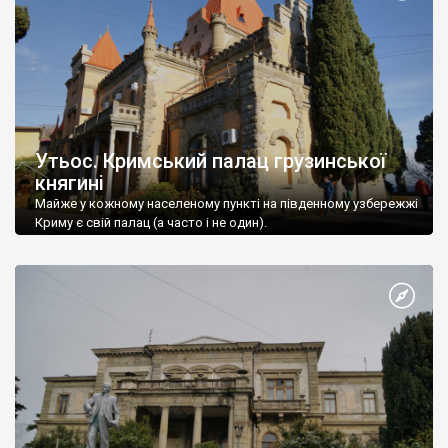
Утьос. Кримський палац грузинської
княгині
Майже у кожному населеному пункті на південному узбережжі
Криму є свій палац (а часто і не один).