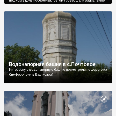
пешком вдоль побережья,поэтому совершали радиальные
вылазки из Оленевки.
Водонапорная башня в с.Почтовое
Интересную водонапорную башню посмотрели по дороге из
Симферополя в Бахчисарай.