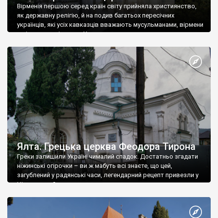
Вірменія першою серед країн світу прийняла християнство,
як державну релігію, й на подив багатьох пересічних
українців, які усіх кавказців вважають мусульманами, вірмени
є відданими вірянами Христа
Ялта. Грецька церква Феодора Тирона
Греки залишили Україні чималий спадок. Достатньо згадати
ніжинські огірочки – ви ж мабуть всі знаєте, що цей,
загублений у радянські часи, легендарний рецепт привезли у
Ніжин греки?