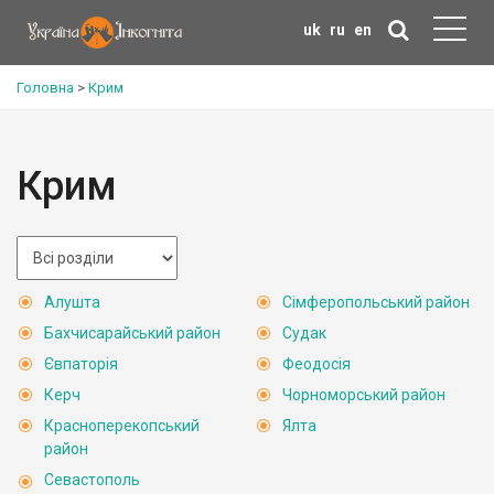
uk
ru
en
Головна
>
Крим
Крим
Алушта
Сімферопольський район
Бахчисарайський район
Судак
Євпаторія
Феодосія
Керч
Чорноморський район
Красноперекопський
Ялта
район
Севастополь