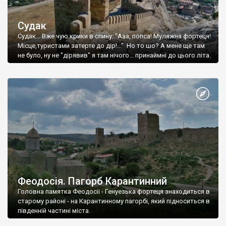
Судак
Судак... Вже чую крики в спину: "Ааа, попса! Муляжна фортеця!
Місце,туристами затерте до дір!..." Но то шо? А мене ще там
не було, ну не "дірявив" я там нічого... принаймні до цього літа.
Феодосія. Пагорб Карантинний
Головна памятка Феодосії - Генуезька фортеця знаходиться в
старому районі - на Карантинному пагорбі, який підноситься в
південній частині міста.