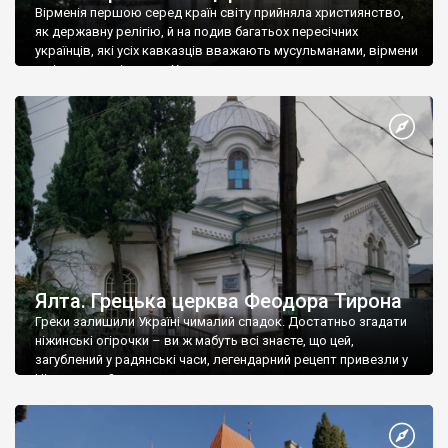
Вірменія першою серед країн світу прийняла християнство,
як державну релігію, й на подив багатьох пересічних
українців, які усіх кавказців вважають мусульманами, вірмени
є відданими вірянами Христа
Ялта. Грецька церква Феодора Тирона
Греки залишили Україні чималий спадок. Достатньо згадати
ніжинські огірочки – ви ж мабуть всі знаєте, що цей,
загублений у радянські часи, легендарний рецепт привезли у
Ніжин греки?