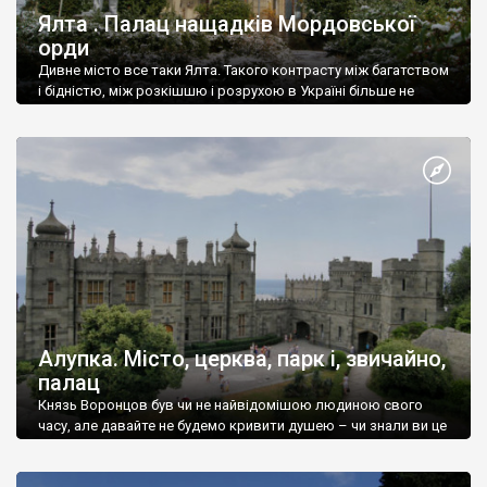
Ялта . Палац нащадків Мордовської
орди
Дивне місто все таки Ялта. Такого контрасту між багатством
і бідністю, між розкішшю і розрухою в Україні більше не
знайдеш.
Алупка. Місто, церква, парк і, звичайно,
палац
Князь Воронцов був чи не найвідомішою людиною свого
часу, але давайте не будемо кривити душею – чи знали ви це
прізвище до відвідин Алупки? Мабуть все таки ні.