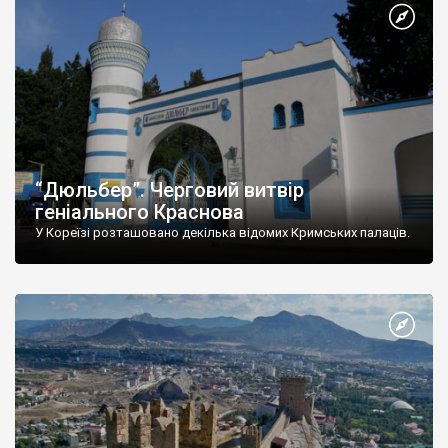
“Дюльбер”. Черговий витвір
геніального Краснова
У Кореїзі розташовано декілька відомих Кримських палаців.