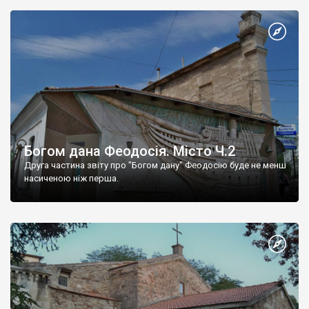
Богом дана Феодосія. Місто Ч.2
Друга частина звіту про "Богом дану" Феодосію буде не менш
насиченою ніж перша.