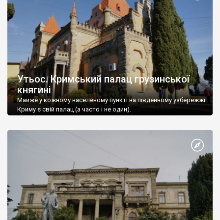
Утьос. Кримський палац грузинської
княгині
Майже у кожному населеному пункті на південному узбережжі
Криму є свій палац (а часто і не один).