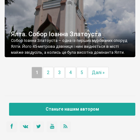
Ялта. Собор Іоанна Златоуста
Собор Іоанна Златоуста – одна із перших мурованих споруд
Ялти. Його 45-метрова дзвіниця і нині видніється в місті
майже звідусіль, а колись це була висотна домінанта Ялти.
1
2
3
4
5
Далі »
Станьте нашим автором