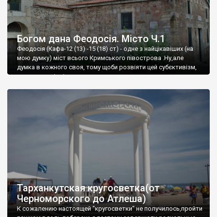
Богом дана Феодосія. Місто Ч.1
Феодосія (Кафа-12 (13) -15 (18) ст) - одне з найцікавіших (на
мою думку) міст всього Кримського півострова .Ну,але
думка в кожного своя, тому щоби розвіяти цей субєктивізм,
запрошую відвідати це
Тарханкутская кругосветка(от
Черноморского до Атлеша)
К сожалению настоящей "кругосветки" не получилось,пройти