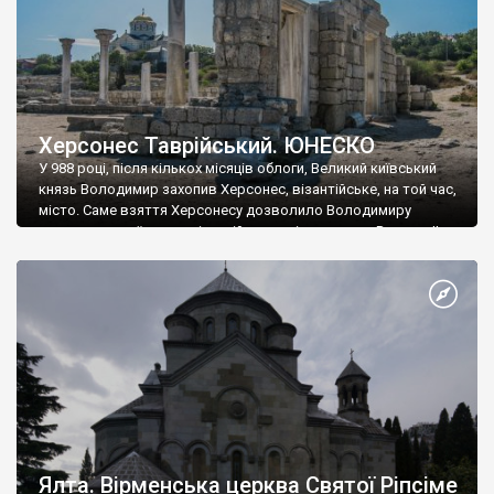
Херсонес Таврійський. ЮНЕСКО
У 988 році, після кількох місяців облоги, Великий київський
князь Володимир захопив Херсонес, візантійське, на той час,
місто. Саме взяття Херсонесу дозволило Володимиру
диктувати свої умови візантійському імператору Василю ІІ, та
одружитися з його дочкою Ганною. Цього ж року, в
Херсонесі Володимир-язичник, став Василем-християнином.
А потім було Хрещення Русі. На честь Херсонесу Таврійського
названо місто […]
Ялта. Вірменська церква Святої Ріпсіме