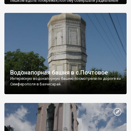
пешком вдоль побережья,поэтому совершали радиальные
вылазки из Оленевки.
Водонапорная башня в с.Почтовое
Интересную водонапорную башню посмотрели по дороге из
Симферополя в Бахчисарай.