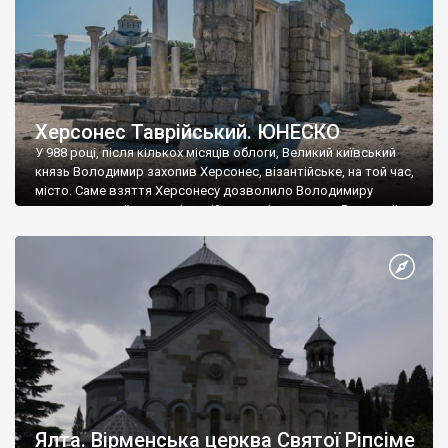
Херсонес Таврійський. ЮНЕСКО
У 988 році, після кількох місяців облоги, Великий київський
князь Володимир захопив Херсонес, візантійське, на той час,
місто. Саме взяття Херсонесу дозволило Володимиру
диктувати свої умови візантійському імператору Василю ІІ, та
одружитися з його дочкою Ганною. Цього ж року, в
Херсонесі Володимир-язичник, став Василем-християнином.
А потім було Хрещення Русі. На честь Херсонесу Таврійського
названо місто […]
Ялта. Вірменська церква Святої Ріпсіме