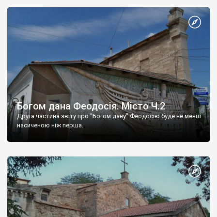
Богом дана Феодосія. Місто Ч.2
Друга частина звіту про "Богом дану" Феодосію буде не менш
насиченою ніж перша.