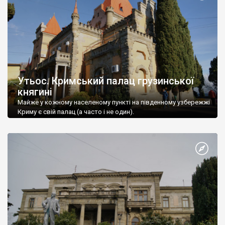
Утьос. Кримський палац грузинської
княгині
Майже у кожному населеному пункті на південному узбережжі
Криму є свій палац (а часто і не один).