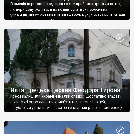
Вірменія першою серед країн світу прийняла християнство,
як державну релігію, й на подив багатьох пересічних
українців, які усіх кавказців вважають мусульманами, вірмени
є відданими вірянами Христа
Ялта. Грецька церква Феодора Тирона
Греки залишили Україні чималий спадок. Достатньо згадати
ніжинські огірочки – ви ж мабуть всі знаєте, що цей,
загублений у радянські часи, легендарний рецепт привезли у
Ніжин греки?