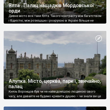
Ялта . Палац нащадків Мордовської
орди
Дивне місто все таки Ялта. Такого контрасту між багатством
і бідністю, між розкішшю і розрухою в Україні більше не
знайдеш.
Алупка. Місто, церква, парк і, звичайно,
палац
Князь Воронцов був чи не найвідомішою людиною свого
часу, але давайте не будемо кривити душею – чи знали ви це
прізвище до відвідин Алупки? Мабуть все таки ні.