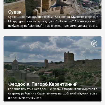
Судак
Судак... Вже чую крики в спину: "Ааа, попса! Муляжна фортеця!
Місце,туристами затерте до дір!..." Но то шо? А мене ще там
не було, ну не "дірявив" я там нічого... принаймні до цього літа.
Феодосія. Пагорб Карантинний
Головна памятка Феодосії - Генуезька фортеця знаходиться в
старому районі - на Карантинному пагорбі, який підноситься в
південній частині міста.