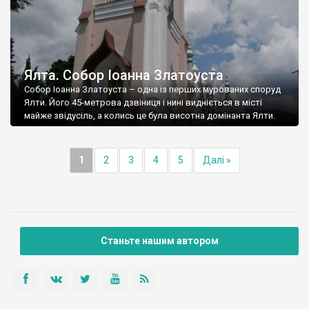
Ялта. Собор Іоанна Златоуста
Собор Іоанна Златоуста – одна із перших мурованих споруд
Ялти. Його 45-метрова дзвіниця і нині видніється в місті
майже звідусіль, а колись це була висотна домінанта Ялти.
1
2
3
4
5
Далі »
Станьте нашим автором