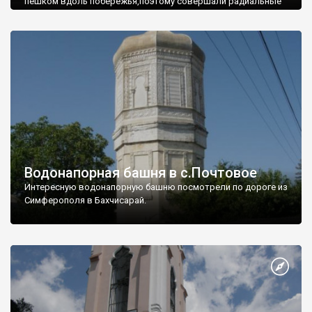
пешком вдоль побережья,поэтому совершали радиальные
вылазки из Оленевки.
Водонапорная башня в с.Почтовое
Интересную водонапорную башню посмотрели по дороге из
Симферополя в Бахчисарай.