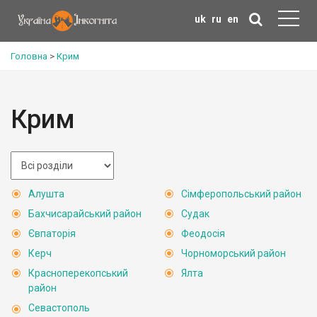
uk
ru
en
Головна
>
Крим
Крим
Алушта
Сімферопольський район
Бахчисарайський район
Судак
Євпаторія
Феодосія
Керч
Чорноморський район
Красноперекопський
Ялта
район
Севастополь