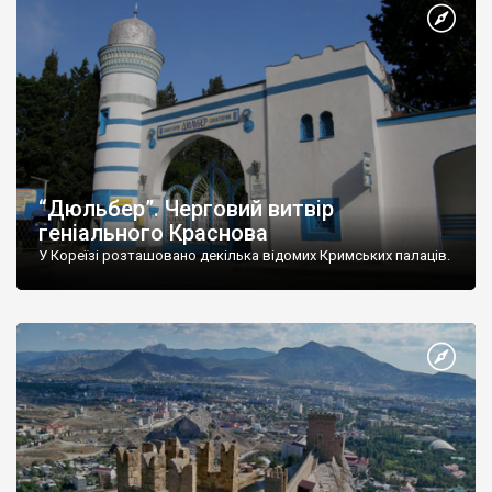
“Дюльбер”. Черговий витвір
геніального Краснова
У Кореїзі розташовано декілька відомих Кримських палаців.