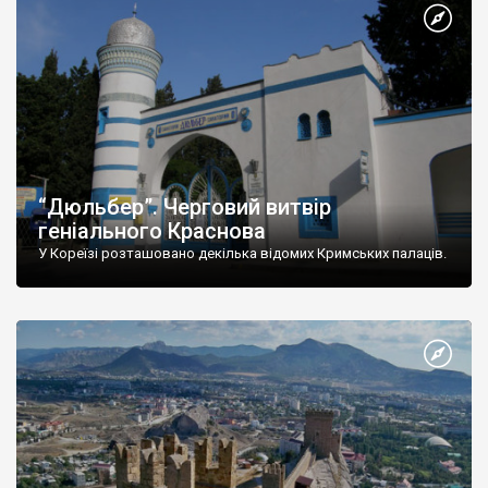
“Дюльбер”. Черговий витвір
геніального Краснова
У Кореїзі розташовано декілька відомих Кримських палаців.