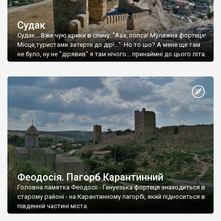
Судак
Судак... Вже чую крики в спину: "Ааа, попса! Муляжна фортеця!
Місце,туристами затерте до дір!..." Но то шо? А мене ще там
не було, ну не "дірявив" я там нічого... принаймні до цього літа.
Феодосія. Пагорб Карантинний
Головна памятка Феодосії - Генуезька фортеця знаходиться в
старому районі - на Карантинному пагорбі, який підноситься в
південній частині міста.