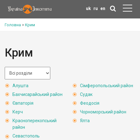
uk
ru
en
Головна
>
Крим
Крим
Алушта
Сімферопольський район
Бахчисарайський район
Судак
Євпаторія
Феодосія
Керч
Чорноморський район
Красноперекопський
Ялта
район
Севастополь