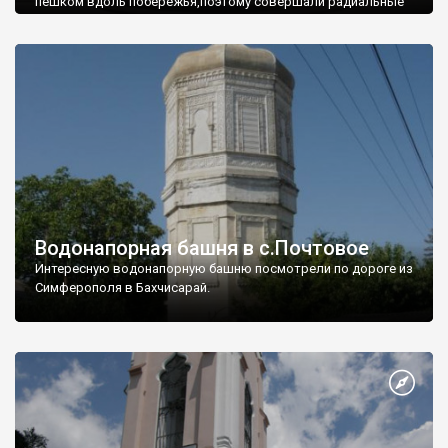
пешком вдоль побережья,поэтому совершали радиальные
вылазки из Оленевки.
Водонапорная башня в с.Почтовое
Интересную водонапорную башню посмотрели по дороге из
Симферополя в Бахчисарай.