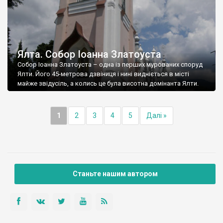
Ялта. Собор Іоанна Златоуста
Собор Іоанна Златоуста – одна із перших мурованих споруд
Ялти. Його 45-метрова дзвіниця і нині видніється в місті
майже звідусіль, а колись це була висотна домінанта Ялти.
1
2
3
4
5
Далі »
Станьте нашим автором