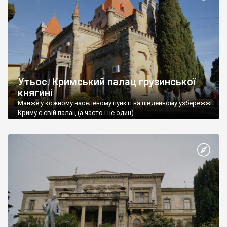
Утьос. Кримський палац грузинської
княгині
Майже у кожному населеному пункті на південному узбережжі
Криму є свій палац (а часто і не один).