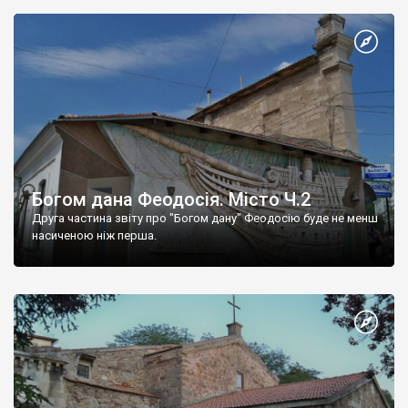
Богом дана Феодосія. Місто Ч.2
Друга частина звіту про "Богом дану" Феодосію буде не менш
насиченою ніж перша.