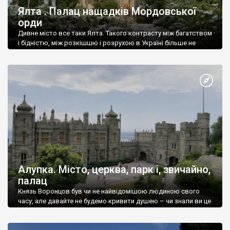
Ялта . Палац нащадків Мордовської
орди
Дивне місто все таки Ялта. Такого контрасту між багатством
і бідністю, між розкішшю і розрухою в Україні більше не
знайдеш.
Алупка. Місто, церква, парк і, звичайно,
палац
Князь Воронцов був чи не найвідомішою людиною свого
часу, але давайте не будемо кривити душею – чи знали ви це
прізвище до відвідин Алупки? Мабуть все таки ні.