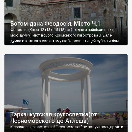
Богом дана Феодосія. Місто Ч.1
Феодосія (Кафа-12 (13) -15 (18) ст) - одне з найцікавіших (на
мою думку) міст всього Кримського півострова .Ну,але
думка в кожного своя, тому щоби розвіяти цей субєктивізм,
запрошую відвідати це
Тарханкутская кругосветка(от
Черноморского до Атлеша)
К сожалению настоящей "кругосветки" не получилось,пройти