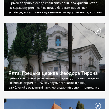
Вірменія першою серед країн світу прийняла християнство,
як державну релігію, й на подив багатьох пересічних
українців, які усіх кавказців вважають мусульманами, вірмени
є відданими вірянами Христа
Ялта. Грецька церква Феодора Тирона
Греки залишили Україні чималий спадок. Достатньо згадати
ніжинські огірочки – ви ж мабуть всі знаєте, що цей,
загублений у радянські часи, легендарний рецепт привезли у
Ніжин греки?