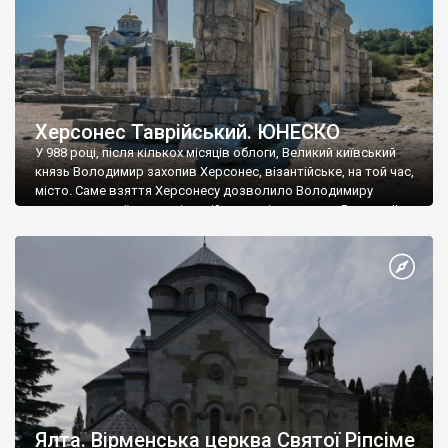
Херсонес Таврійський. ЮНЕСКО
У 988 році, після кількох місяців облоги, Великий київський
князь Володимир захопив Херсонес, візантійське, на той час,
місто. Саме взяття Херсонесу дозволило Володимиру
диктувати свої умови візантійському імператору Василю ІІ, та
одружитися з його дочкою Ганною. Цього ж року, в
Херсонесі Володимир-язичник, став Василем-християнином.
А потім було Хрещення Русі. На честь Херсонесу Таврійського
названо місто […]
Ялта. Вірменська церква Святої Ріпсіме