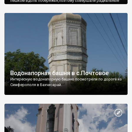
пешком вдоль побережья,поэтому совершали радиальные
вылазки из Оленевки.
Водонапорная башня в с.Почтовое
Интересную водонапорную башню посмотрели по дороге из
Симферополя в Бахчисарай.