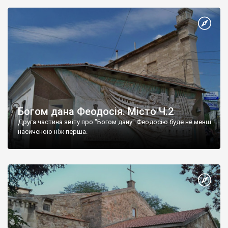
Богом дана Феодосія. Місто Ч.2
Друга частина звіту про "Богом дану" Феодосію буде не менш
насиченою ніж перша.