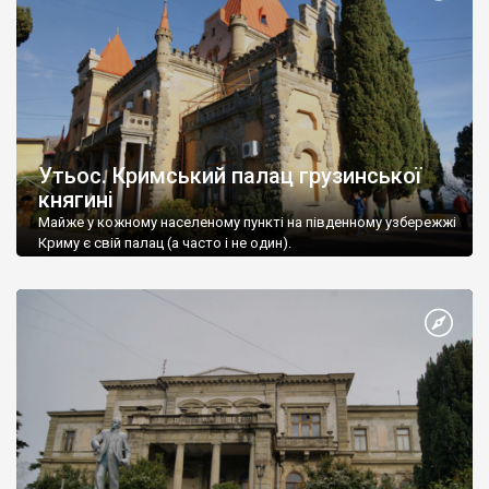
Утьос. Кримський палац грузинської
княгині
Майже у кожному населеному пункті на південному узбережжі
Криму є свій палац (а часто і не один).