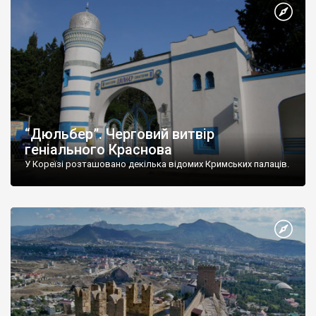
“Дюльбер”. Черговий витвір
геніального Краснова
У Кореїзі розташовано декілька відомих Кримських палаців.