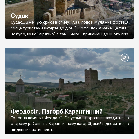
Судак
Судак... Вже чую крики в спину: "Ааа, попса! Муляжна фортеця!
Місце,туристами затерте до дір!..." Но то шо? А мене ще там
не було, ну не "дірявив" я там нічого... принаймні до цього літа.
Феодосія. Пагорб Карантинний
Головна памятка Феодосії - Генуезька фортеця знаходиться в
старому районі - на Карантинному пагорбі, який підноситься в
південній частині міста.