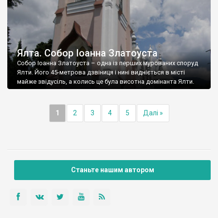
Ялта. Собор Іоанна Златоуста
Собор Іоанна Златоуста – одна із перших мурованих споруд
Ялти. Його 45-метрова дзвіниця і нині видніється в місті
майже звідусіль, а колись це була висотна домінанта Ялти.
1
2
3
4
5
Далі »
Станьте нашим автором