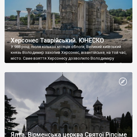
Херсонес Таврійський. ЮНЕСКО
У 988 році, після кількох місяців облоги, Великий київський
князь Володимир захопив Херсонес, візантійське, на той час,
місто. Саме взяття Херсонесу дозволило Володимиру
диктувати свої умови візантійському імператору Василю ІІ, та
одружитися з його дочкою Ганною. Цього ж року, в
Херсонесі Володимир-язичник, став Василем-християнином.
А потім було Хрещення Русі. На честь Херсонесу Таврійського
названо місто […]
Ялта. Вірменська церква Святої Ріпсіме