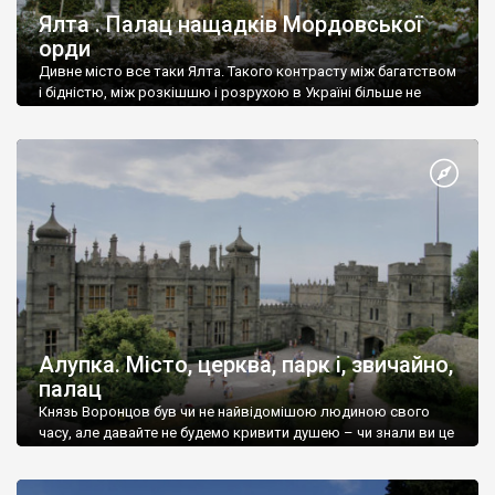
Ялта . Палац нащадків Мордовської
орди
Дивне місто все таки Ялта. Такого контрасту між багатством
і бідністю, між розкішшю і розрухою в Україні більше не
знайдеш.
Алупка. Місто, церква, парк і, звичайно,
палац
Князь Воронцов був чи не найвідомішою людиною свого
часу, але давайте не будемо кривити душею – чи знали ви це
прізвище до відвідин Алупки? Мабуть все таки ні.