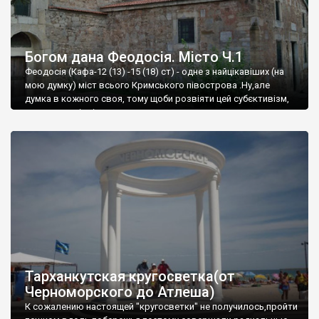
Богом дана Феодосія. Місто Ч.1
Феодосія (Кафа-12 (13) -15 (18) ст) - одне з найцікавіших (на
мою думку) міст всього Кримського півострова .Ну,але
думка в кожного своя, тому щоби розвіяти цей субєктивізм,
запрошую відвідати це
Тарханкутская кругосветка(от
Черноморского до Атлеша)
К сожалению настоящей "кругосветки" не получилось,пройти