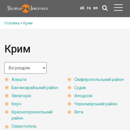
uk
ru
en
Головна
>
Крим
Крим
Алушта
Сімферопольський район
Бахчисарайський район
Судак
Євпаторія
Феодосія
Керч
Чорноморський район
Красноперекопський
Ялта
район
Севастополь