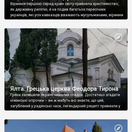
Вірменія першою серед країн світу прийняла християнство,
як державну релігію, й на подив багатьох пересічних
українців, які усіх кавказців вважають мусульманами, вірмени
є відданими вірянами Христа
Ялта. Грецька церква Феодора Тирона
Греки залишили Україні чималий спадок. Достатньо згадати
ніжинські огірочки – ви ж мабуть всі знаєте, що цей,
загублений у радянські часи, легендарний рецепт привезли у
Ніжин греки?