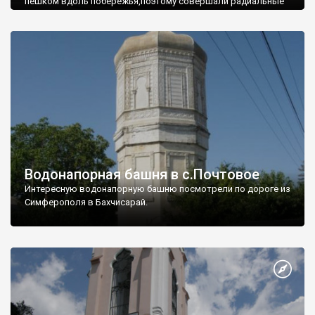
пешком вдоль побережья,поэтому совершали радиальные
вылазки из Оленевки.
Водонапорная башня в с.Почтовое
Интересную водонапорную башню посмотрели по дороге из
Симферополя в Бахчисарай.