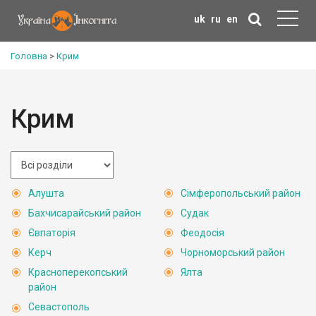
uk
ru
en
Головна
>
Крим
Крим
Алушта
Сімферопольський район
Бахчисарайський район
Судак
Євпаторія
Феодосія
Керч
Чорноморський район
Красноперекопський
Ялта
район
Севастополь