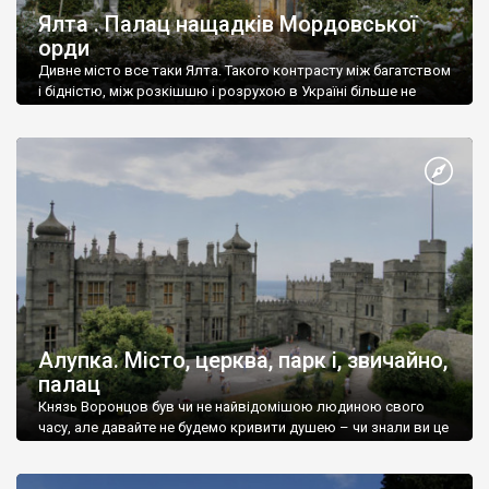
Ялта . Палац нащадків Мордовської
орди
Дивне місто все таки Ялта. Такого контрасту між багатством
і бідністю, між розкішшю і розрухою в Україні більше не
знайдеш.
Алупка. Місто, церква, парк і, звичайно,
палац
Князь Воронцов був чи не найвідомішою людиною свого
часу, але давайте не будемо кривити душею – чи знали ви це
прізвище до відвідин Алупки? Мабуть все таки ні.