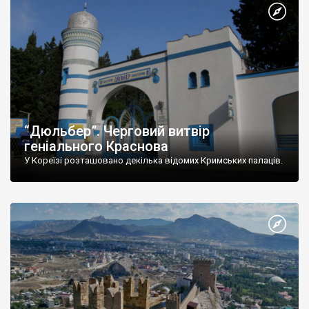
“Дюльбер”. Черговий витвір
геніального Краснова
У Кореїзі розташовано декілька відомих Кримських палаців.