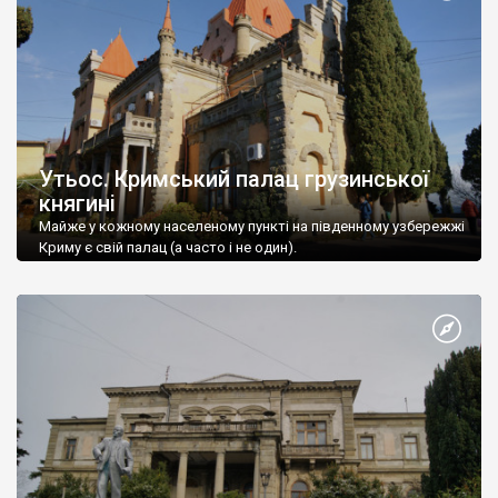
Утьос. Кримський палац грузинської
княгині
Майже у кожному населеному пункті на південному узбережжі
Криму є свій палац (а часто і не один).