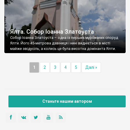
Ялта. Собор Іоанна Златоуста
Собор Іоанна Златоуста – одна із перших мурованих споруд
Ялти. Його 45-метрова дзвіниця і нині видніється в місті
майже звідусіль, а колись це була висотна домінанта Ялти.
1
2
3
4
5
Далі »
Станьте нашим автором