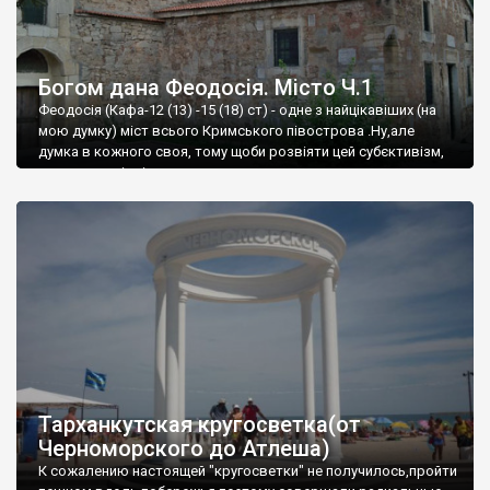
Богом дана Феодосія. Місто Ч.1
Феодосія (Кафа-12 (13) -15 (18) ст) - одне з найцікавіших (на
мою думку) міст всього Кримського півострова .Ну,але
думка в кожного своя, тому щоби розвіяти цей субєктивізм,
запрошую відвідати це
Тарханкутская кругосветка(от
Черноморского до Атлеша)
К сожалению настоящей "кругосветки" не получилось,пройти