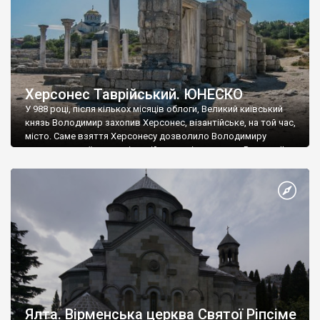
Херсонес Таврійський. ЮНЕСКО
У 988 році, після кількох місяців облоги, Великий київський
князь Володимир захопив Херсонес, візантійське, на той час,
місто. Саме взяття Херсонесу дозволило Володимиру
диктувати свої умови візантійському імператору Василю ІІ, та
одружитися з його дочкою Ганною. Цього ж року, в
Херсонесі Володимир-язичник, став Василем-християнином.
А потім було Хрещення Русі. На честь Херсонесу Таврійського
названо місто […]
Ялта. Вірменська церква Святої Ріпсіме