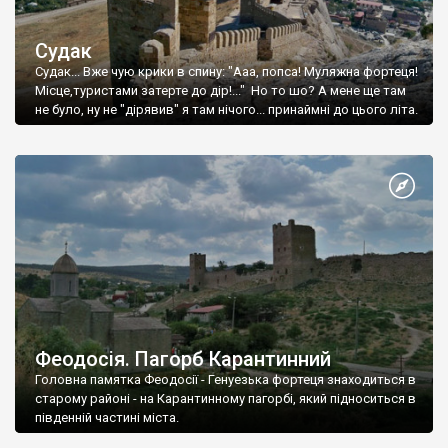
Судак
Судак... Вже чую крики в спину: "Ааа, попса! Муляжна фортеця!
Місце,туристами затерте до дір!..." Но то шо? А мене ще там
не було, ну не "дірявив" я там нічого... принаймні до цього літа.
Феодосія. Пагорб Карантинний
Головна памятка Феодосії - Генуезька фортеця знаходиться в
старому районі - на Карантинному пагорбі, який підноситься в
південній частині міста.