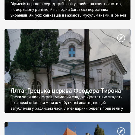
Вірменія першою серед країн світу прийняла християнство,
як державну релігію, й на подив багатьох пересічних
українців, які усіх кавказців вважають мусульманами, вірмени
є відданими вірянами Христа
Ялта. Грецька церква Феодора Тирона
Греки залишили Україні чималий спадок. Достатньо згадати
ніжинські огірочки – ви ж мабуть всі знаєте, що цей,
загублений у радянські часи, легендарний рецепт привезли у
Ніжин греки?