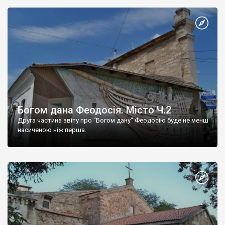
Богом дана Феодосія. Місто Ч.2
Друга частина звіту про "Богом дану" Феодосію буде не менш
насиченою ніж перша.