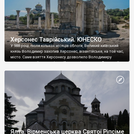
Херсонес Таврійський. ЮНЕСКО
У 988 році, після кількох місяців облоги, Великий київський
князь Володимир захопив Херсонес, візантійське, на той час,
місто. Саме взяття Херсонесу дозволило Володимиру
диктувати свої умови візантійському імператору Василю ІІ, та
одружитися з його дочкою Ганною. Цього ж року, в
Херсонесі Володимир-язичник, став Василем-християнином.
А потім було Хрещення Русі. На честь Херсонесу Таврійського
названо місто […]
Ялта. Вірменська церква Святої Ріпсіме