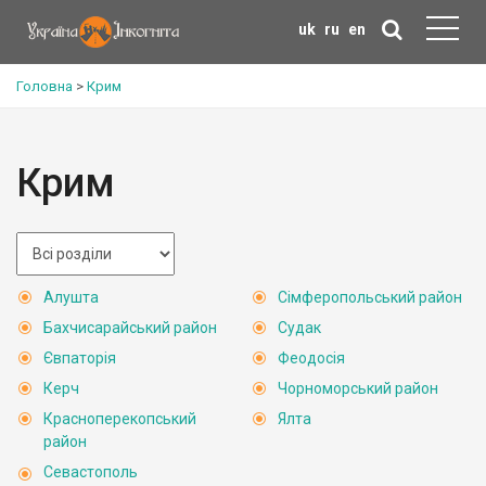
uk
ru
en
Головна
>
Крим
Крим
Алушта
Сімферопольський район
Бахчисарайський район
Судак
Євпаторія
Феодосія
Керч
Чорноморський район
Красноперекопський
Ялта
район
Севастополь