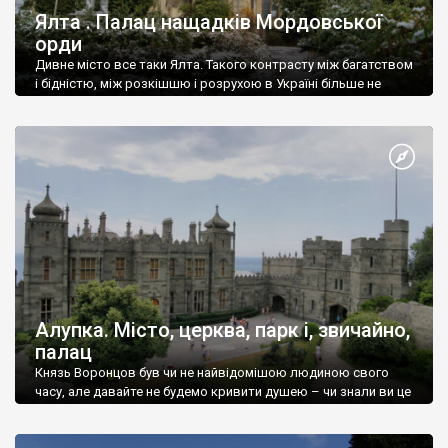
Ялта . Палац нащадків Мордовської
орди
Дивне місто все таки Ялта. Такого контрасту між багатством
і бідністю, між розкішшю і розрухою в Україні більше не
знайдеш.
Алупка. Місто, церква, парк і, звичайно,
палац
Князь Воронцов був чи не найвідомішою людиною свого
часу, але давайте не будемо кривити душею – чи знали ви це
прізвище до відвідин Алупки? Мабуть все таки ні.