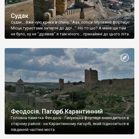
Судак
Судак... Вже чую крики в спину: "Ааа, попса! Муляжна фортеця!
Місце,туристами затерте до дір!..." Но то шо? А мене ще там
не було, ну не "дірявив" я там нічого... принаймні до цього літа.
Феодосія. Пагорб Карантинний
Головна памятка Феодосії - Генуезька фортеця знаходиться в
старому районі - на Карантинному пагорбі, який підноситься в
південній частині міста.