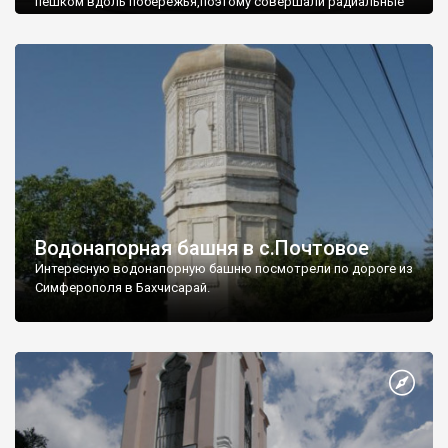
пешком вдоль побережья,поэтому совершали радиальные
вылазки из Оленевки.
Водонапорная башня в с.Почтовое
Интересную водонапорную башню посмотрели по дороге из
Симферополя в Бахчисарай.