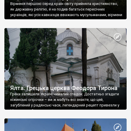
Вірменія першою серед країн світу прийняла християнство,
як державну релігію, й на подив багатьох пересічних
українців, які усіх кавказців вважають мусульманами, вірмени
є відданими вірянами Христа
Ялта. Грецька церква Феодора Тирона
Греки залишили Україні чималий спадок. Достатньо згадати
ніжинські огірочки – ви ж мабуть всі знаєте, що цей,
загублений у радянські часи, легендарний рецепт привезли у
Ніжин греки?