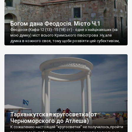
Богом дана Феодосія. Місто Ч.1
Феодосія (Кафа-12 (13) -15 (18) ст) - одне з найцікавіших (на
мою думку) міст всього Кримського півострова .Ну,але
думка в кожного своя, тому щоби розвіяти цей субєктивізм,
запрошую відвідати це
Тарханкутская кругосветка(от
Черноморского до Атлеша)
К сожалению настоящей "кругосветки" не получилось,пройти