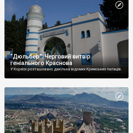
“Дюльбер”. Черговий витвір
геніального Краснова
У Кореїзі розташовано декілька відомих Кримських палаців.