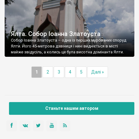
Ялта. Собор Іоанна Златоуста
Собор Іоанна Златоуста – одна із перших мурованих споруд
Ялти. Його 45-метрова дзвіниця і нині видніється в місті
майже звідусіль, а колись це була висотна домінанта Ялти.
1
2
3
4
5
Далі »
Станьте нашим автором