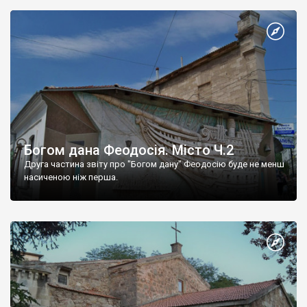
Богом дана Феодосія. Місто Ч.2
Друга частина звіту про "Богом дану" Феодосію буде не менш
насиченою ніж перша.