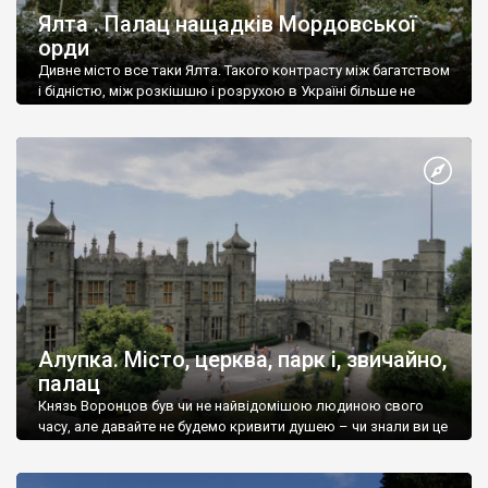
Ялта . Палац нащадків Мордовської
орди
Дивне місто все таки Ялта. Такого контрасту між багатством
і бідністю, між розкішшю і розрухою в Україні більше не
знайдеш.
Алупка. Місто, церква, парк і, звичайно,
палац
Князь Воронцов був чи не найвідомішою людиною свого
часу, але давайте не будемо кривити душею – чи знали ви це
прізвище до відвідин Алупки? Мабуть все таки ні.