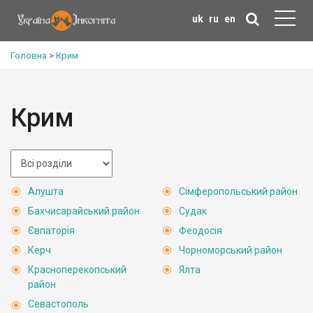
uk
ru
en
Головна
>
Крим
Крим
Алушта
Сімферопольський район
Бахчисарайський район
Судак
Євпаторія
Феодосія
Керч
Чорноморський район
Красноперекопський
Ялта
район
Севастополь