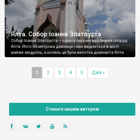
Ялта. Собор Іоанна Златоуста
Собор Іоанна Златоуста – одна із перших мурованих споруд
Ялти. Його 45-метрова дзвіниця і нині видніється в місті
майже звідусіль, а колись це була висотна домінанта Ялти.
1
2
3
4
5
Далі »
Станьте нашим автором