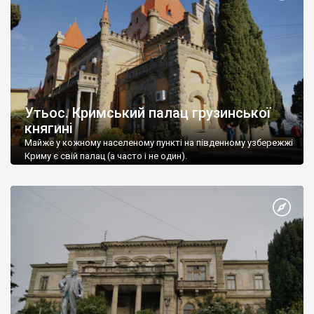
Утьос. Кримський палац грузинської
княгині
Майже у кожному населеному пункті на південному узбережжі
Криму є свій палац (а часто і не один).