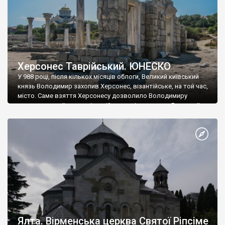
Херсонес Таврійський. ЮНЕСКО
У 988 році, після кількох місяців облоги, Великий київський
князь Володимир захопив Херсонес, візантійське, на той час,
місто. Саме взяття Херсонесу дозволило Володимиру
диктувати свої умови візантійському імператору Василю ІІ, та
одружитися з його дочкою Ганною. Цього ж року, в
Херсонесі Володимир-язичник, став Василем-християнином.
А потім було Хрещення Русі. На честь Херсонесу Таврійського
названо місто […]
Ялта. Вірменська церква Святої Ріпсіме