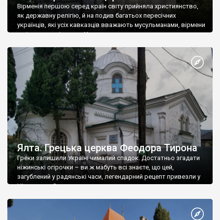
Вірменія першою серед країн світу прийняла християнство,
як державну релігію, й на подив багатьох пересічних
українців, які усіх кавказців вважають мусульманами, вірмени
є відданими вірянами Христа
Ялта. Грецька церква Феодора Тирона
Греки залишили Україні чималий спадок. Достатньо згадати
ніжинські огірочки – ви ж мабуть всі знаєте, що цей,
загублений у радянські часи, легендарний рецепт привезли у
Ніжин греки?