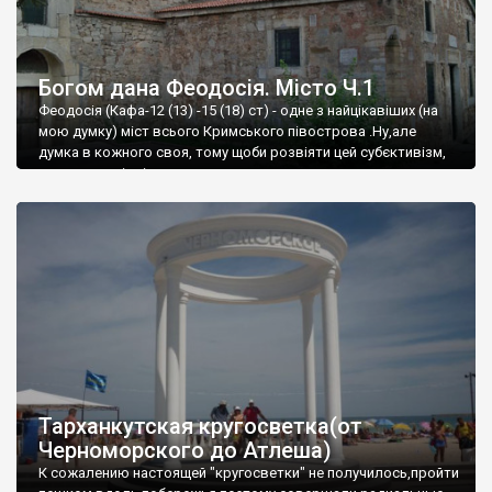
Богом дана Феодосія. Місто Ч.1
Феодосія (Кафа-12 (13) -15 (18) ст) - одне з найцікавіших (на
мою думку) міст всього Кримського півострова .Ну,але
думка в кожного своя, тому щоби розвіяти цей субєктивізм,
запрошую відвідати це
Тарханкутская кругосветка(от
Черноморского до Атлеша)
К сожалению настоящей "кругосветки" не получилось,пройти