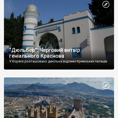
“Дюльбер”. Черговий витвір
геніального Краснова
У Кореїзі розташовано декілька відомих Кримських палаців.