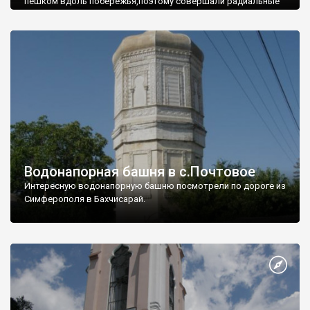
пешком вдоль побережья,поэтому совершали радиальные
вылазки из Оленевки.
Водонапорная башня в с.Почтовое
Интересную водонапорную башню посмотрели по дороге из
Симферополя в Бахчисарай.