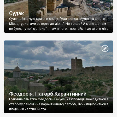
Судак
Судак... Вже чую крики в спину: "Ааа, попса! Муляжна фортеця!
Місце,туристами затерте до дір!..." Но то шо? А мене ще там
не було, ну не "дірявив" я там нічого... принаймні до цього літа.
Феодосія. Пагорб Карантинний
Головна памятка Феодосії - Генуезька фортеця знаходиться в
старому районі - на Карантинному пагорбі, який підноситься в
південній частині міста.