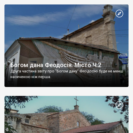
Богом дана Феодосія. Місто Ч.2
Друга частина звіту про "Богом дану" Феодосію буде не менш
насиченою ніж перша.