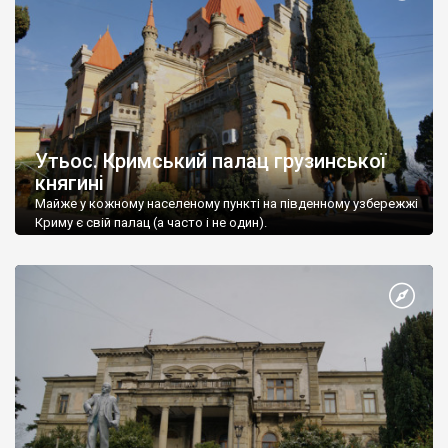
Утьос. Кримський палац грузинської
княгині
Майже у кожному населеному пункті на південному узбережжі
Криму є свій палац (а часто і не один).