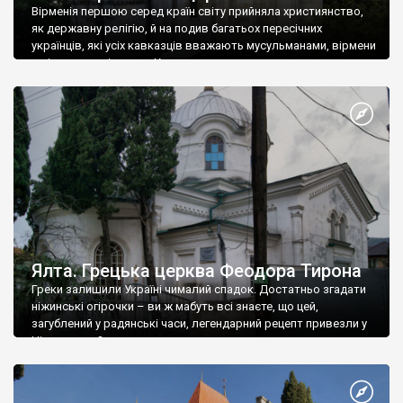
Вірменія першою серед країн світу прийняла християнство,
як державну релігію, й на подив багатьох пересічних
українців, які усіх кавказців вважають мусульманами, вірмени
є відданими вірянами Христа
Ялта. Грецька церква Феодора Тирона
Греки залишили Україні чималий спадок. Достатньо згадати
ніжинські огірочки – ви ж мабуть всі знаєте, що цей,
загублений у радянські часи, легендарний рецепт привезли у
Ніжин греки?