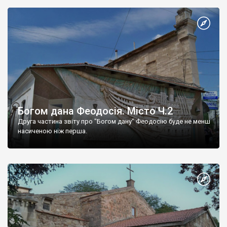
Богом дана Феодосія. Місто Ч.2
Друга частина звіту про "Богом дану" Феодосію буде не менш
насиченою ніж перша.