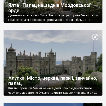
Ялта . Палац нащадків Мордовської
орди
Дивне місто все таки Ялта. Такого контрасту між багатством
і бідністю, між розкішшю і розрухою в Україні більше не
знайдеш.
Алупка. Місто, церква, парк і, звичайно,
палац
Князь Воронцов був чи не найвідомішою людиною свого
часу, але давайте не будемо кривити душею – чи знали ви це
прізвище до відвідин Алупки? Мабуть все таки ні.