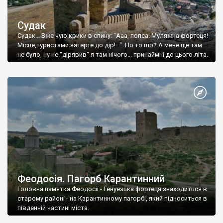
Судак
Судак... Вже чую крики в спину: "Ааа, попса! Муляжна фортеця!
Місце,туристами затерте до дір!..." Но то шо? А мене ще там
не було, ну не "дірявив" я там нічого... принаймні до цього літа.
Феодосія. Пагорб Карантинний
Головна памятка Феодосії - Генуезька фортеця знаходиться в
старому районі - на Карантинному пагорбі, який підноситься в
південній частині міста.