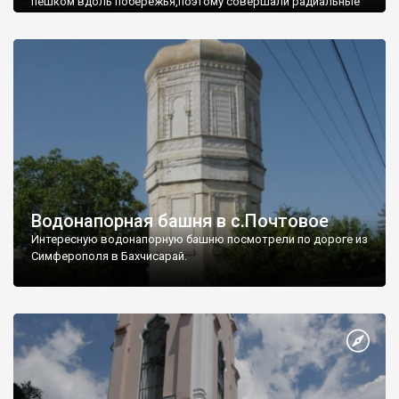
пешком вдоль побережья,поэтому совершали радиальные
вылазки из Оленевки.
Водонапорная башня в с.Почтовое
Интересную водонапорную башню посмотрели по дороге из
Симферополя в Бахчисарай.