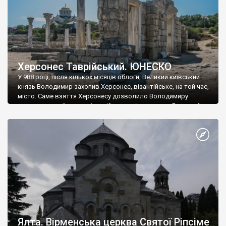
Херсонес Таврійський. ЮНЕСКО
У 988 році, після кількох місяців облоги, Великий київський
князь Володимир захопив Херсонес, візантійське, на той час,
місто. Саме взяття Херсонесу дозволило Володимиру
диктувати свої умови візантійському імператору Василю ІІ, та
одружитися з його дочкою Ганною. Цього ж року, в
Херсонесі Володимир-язичник, став Василем-християнином.
А потім було Хрещення Русі. На честь Херсонесу Таврійського
названо місто […]
Ялта. Вірменська церква Святої Ріпсіме