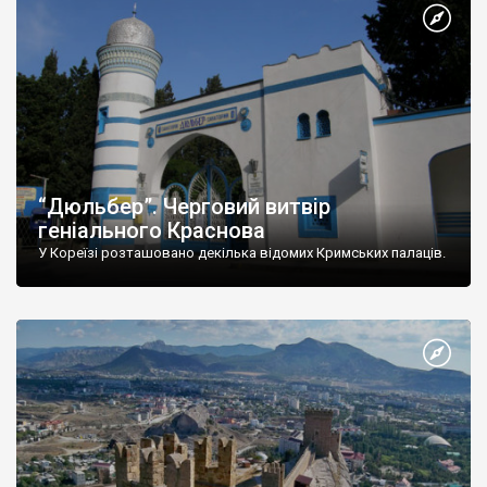
“Дюльбер”. Черговий витвір
геніального Краснова
У Кореїзі розташовано декілька відомих Кримських палаців.