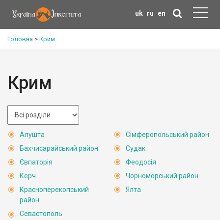
uk
ru
en
Головна
>
Крим
Крим
Алушта
Сімферопольський район
Бахчисарайський район
Судак
Євпаторія
Феодосія
Керч
Чорноморський район
Красноперекопський
Ялта
район
Севастополь