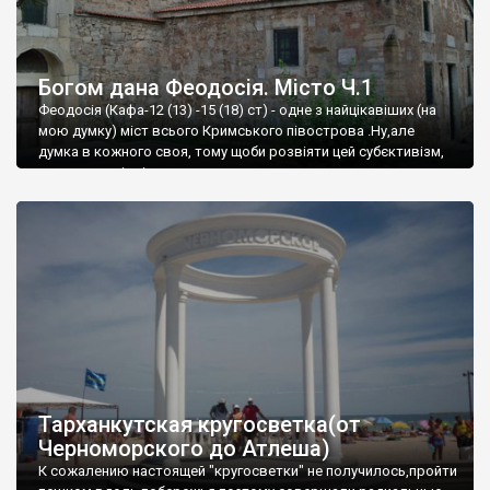
Богом дана Феодосія. Місто Ч.1
Феодосія (Кафа-12 (13) -15 (18) ст) - одне з найцікавіших (на
мою думку) міст всього Кримського півострова .Ну,але
думка в кожного своя, тому щоби розвіяти цей субєктивізм,
запрошую відвідати це
Тарханкутская кругосветка(от
Черноморского до Атлеша)
К сожалению настоящей "кругосветки" не получилось,пройти