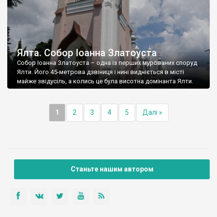
Ялта. Собор Іоанна Златоуста
Собор Іоанна Златоуста – одна із перших мурованих споруд
Ялти. Його 45-метрова дзвіниця і нині видніється в місті
майже звідусіль, а колись це була висотна домінанта Ялти.
1
2
3
4
5
Далі »
Станьте нашим автором