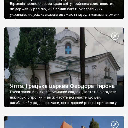
Вірменія першою серед країн світу прийняла християнство,
як державну релігію, й на подив багатьох пересічних
українців, які усіх кавказців вважають мусульманами, вірмени
є відданими вірянами Христа
Ялта. Грецька церква Феодора Тирона
Греки залишили Україні чималий спадок. Достатньо згадати
ніжинські огірочки – ви ж мабуть всі знаєте, що цей,
загублений у радянські часи, легендарний рецепт привезли у
Ніжин греки?