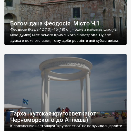
Богом дана Феодосія. Місто Ч.1
Феодосія (Кафа-12 (13) -15 (18) ст) - одне з найцікавіших (на
мою думку) міст всього Кримського півострова .Ну,але
думка в кожного своя, тому щоби розвіяти цей субєктивізм,
запрошую відвідати це
Тарханкутская кругосветка(от
Черноморского до Атлеша)
К сожалению настоящей "кругосветки" не получилось,пройти