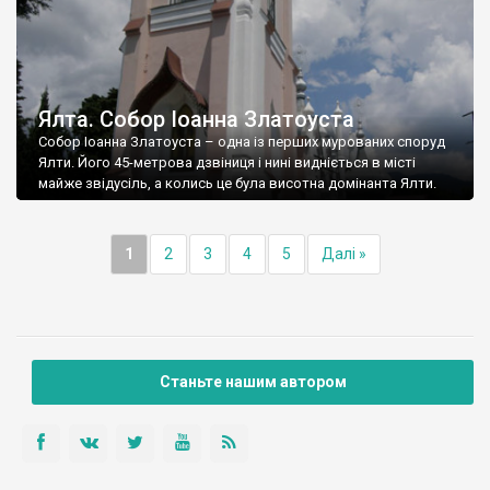
Ялта. Собор Іоанна Златоуста
Собор Іоанна Златоуста – одна із перших мурованих споруд
Ялти. Його 45-метрова дзвіниця і нині видніється в місті
майже звідусіль, а колись це була висотна домінанта Ялти.
1
2
3
4
5
Далі »
Станьте нашим автором