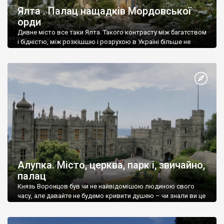
Ялта . Палац нащадків Мордовської
орди
Дивне місто все таки Ялта. Такого контрасту між багатством
і бідністю, між розкішшю і розрухою в Україні більше не
знайдеш.
Алупка. Місто, церква, парк і, звичайно,
палац
Князь Воронцов був чи не найвідомішою людиною свого
часу, але давайте не будемо кривити душею – чи знали ви це
прізвище до відвідин Алупки? Мабуть все таки ні.