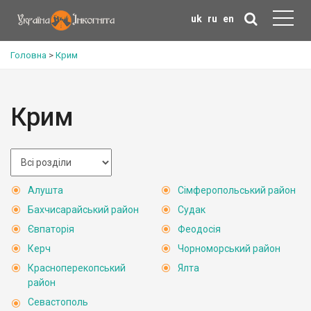
uk
ru
en
Головна
>
Крим
Крим
Алушта
Сімферопольський район
Бахчисарайський район
Судак
Євпаторія
Феодосія
Керч
Чорноморський район
Красноперекопський
Ялта
район
Севастополь