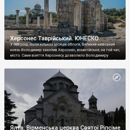
Херсонес Таврійський. ЮНЕСКО
У 988 році, після кількох місяців облоги, Великий київський
князь Володимир захопив Херсонес, візантійське, на той час,
місто. Саме взяття Херсонесу дозволило Володимиру
диктувати свої умови візантійському імператору Василю ІІ, та
одружитися з його дочкою Ганною. Цього ж року, в
Херсонесі Володимир-язичник, став Василем-християнином.
А потім було Хрещення Русі. На честь Херсонесу Таврійського
названо місто […]
Ялта. Вірменська церква Святої Ріпсіме