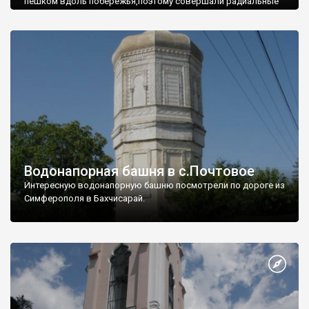
пешком вдоль побережья,поэтому совершали радиальные
вылазки из Оленевки.
Водонапорная башня в с.Почтовое
Интересную водонапорную башню посмотрели по дороге из
Симферополя в Бахчисарай.