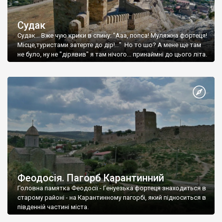
Судак
Судак... Вже чую крики в спину: "Ааа, попса! Муляжна фортеця!
Місце,туристами затерте до дір!..." Но то шо? А мене ще там
не було, ну не "дірявив" я там нічого... принаймні до цього літа.
Феодосія. Пагорб Карантинний
Головна памятка Феодосії - Генуезька фортеця знаходиться в
старому районі - на Карантинному пагорбі, який підноситься в
південній частині міста.