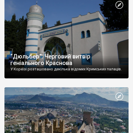
“Дюльбер”. Черговий витвір
геніального Краснова
У Кореїзі розташовано декілька відомих Кримських палаців.