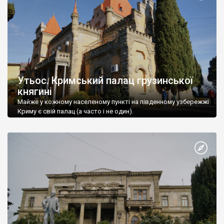
Утьос. Кримський палац грузинської
княгині
Майже у кожному населеному пункті на південному узбережжі
Криму є свій палац (а часто і не один).