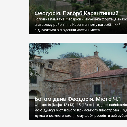
Феодосія. Пагорб Карантинний
Головна памятка Феодосії - Генуезька фортеця знах
в старому районі - на Карантинному пагорбі, який
підноситься в південній частині міста.
Богом дана Феодосія. Місто Ч.1
Феодосія (Кафа-12 (13) -15 (18) ст) - одне з найцікаві
мою думку) міст всього Кримського півострова .Ну,
думка в кожного своя, тому щоби розвіяти цей субєк
запрошую відвідати це