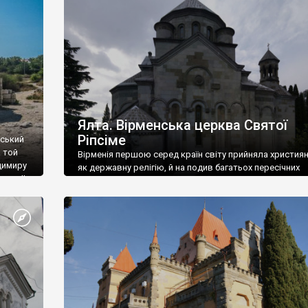
ефактів
називаються «повстяками» (postaki)…” “Вино. Крим
єкту
виробляє відмінне вино і його вдосталь: воно все ду
го».
легке біле і дуже […]
ти та
Ялта. Вірменська церква Святої
Ріпсіме
вський
 той
Вірменія першою серед країн світу прийняла христия
димиру
як державну релігію, й на подив багатьох пересічних
илю ІІ,
українців, які усіх кавказців вважають мусульманами,
 в
вірмени є відданими вірянами Христа