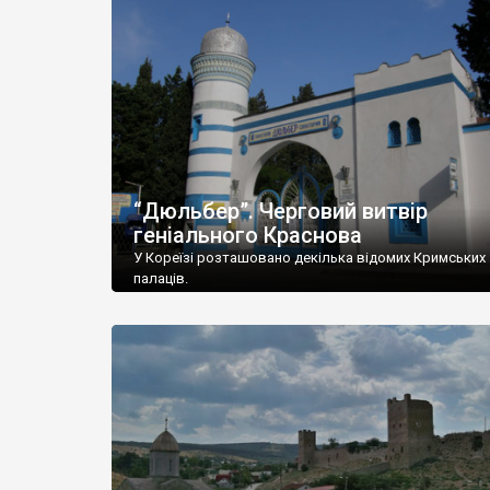
“Дюльбер”. Черговий витвір
геніального Краснова
У Кореїзі розташовано декілька відомих Кримських
палаців.