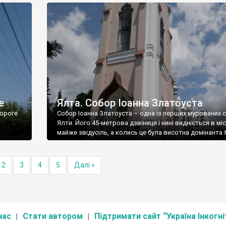
е
Ялта. Собор Іоанна Златоуста
ороге
Собор Іоанна Златоуста – одна із перших мурованих 
Ялти. Його 45-метрова дзвіниця і нині видніється в міс
майже звідусіль, а колись це була висотна домінанта 
2
3
4
5
Далі »
нас
Стати автором
Підтримати сайт “Україна Інкогні