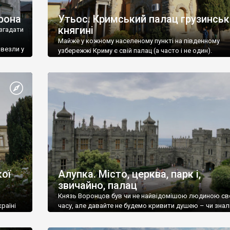
рона
Утьос. Кримський палац грузинськ
княгині
згадати
Майже у кожному населеному пункті на південному
ивезли у
узбережжі Криму є свій палац (а часто і не один).
ої
Алупка. Місто, церква, парк і,
звичайно, палац
Князь Воронцов був чи не найвідомішою людиною св
раїні
часу, але давайте не будемо кривити душею – чи знал
це прізвище до відвідин Алупки? Мабуть все таки ні.