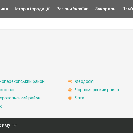
ниця
Історія і традиції
Регіони України
Закордон
Пам'
ноперекопський район
Феодосія
стополь
Чорноморський район
еропольський район
Ялта
к