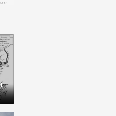
им та
ора і
є
го типу,
ей-
рний
ста:
 райони
від 2
I
і,
рукти,
 котрі