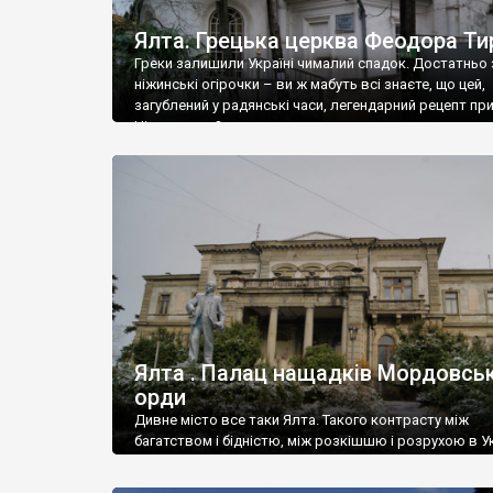
Ялта. Грецька церква Феодора Ти
Греки залишили Україні чималий спадок. Достатньо 
ніжинські огірочки – ви ж мабуть всі знаєте, що цей,
загублений у радянські часи, легендарний рецепт пр
Ніжин греки?
Ялта . Палац нащадків Мордовськ
орди
Дивне місто все таки Ялта. Такого контрасту між
багатством і бідністю, між розкішшю і розрухою в Ук
більше не знайдеш.