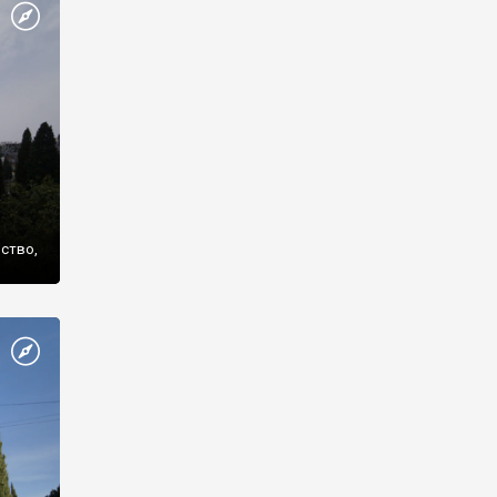
же
нство,