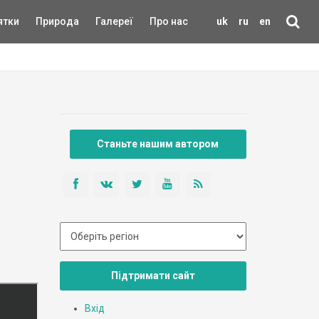
ятки
Природа
Галереї
Про нас
uk
ru
en
Станьте нашим автором
Підтримати сайт
Вхід