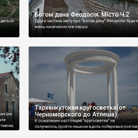
Богом дана Феодосія. Місто Ч.2
одиться
Друга частина звіту про "Богом дану" Феодосію буде 
менш насиченою ніж перша.
Тарханкутская кругосветка(от
Черноморского до Атлеша)
ших (на
але
К сожалению настоящей "кругосветки" не
тивізм,
получилось,пройти пешком вдоль побережья,поэтом
совершали радиальные вылазки из Оленевки.