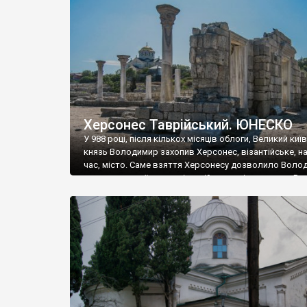
музею «Новгородський музей-заповідник» сотні арт
візантійської доби. Раритети викрадені з фондів об’
культурної спадщини ЮНЕСКО «Херсонеса Таврійсько
Офіційно – на виставку «Золото Візантії», але експер
влада в Україні вважають це лише […]
Херсонес Таврійський. ЮНЕСКО
У 988 році, після кількох місяців облоги, Великий киї
князь Володимир захопив Херсонес, візантійське, на
час, місто. Саме взяття Херсонесу дозволило Воло
диктувати свої умови візантійському імператору Вас
та одружитися з його дочкою Ганною. Цього ж року,
Херсонесі Володимир-язичник, став Василем-
християнином. А потім було Хрещення Русі. На честь
Херсонесу Таврійського названо місто […]