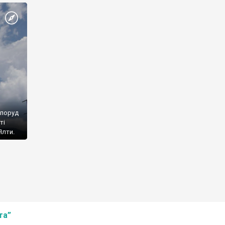
споруд
ті
Ялти.
та”