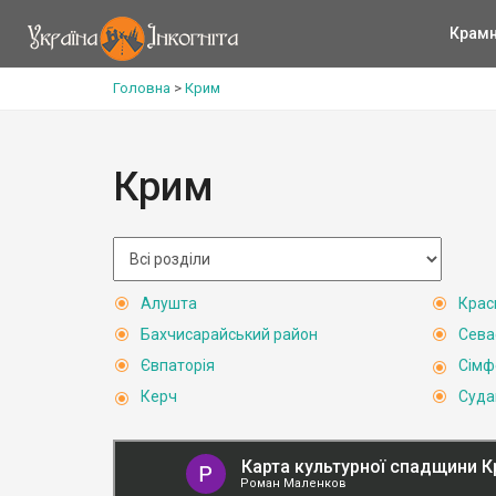
Крам
Головна
>
Крим
Крим
Алушта
Крас
Бахчисарайський район
Сева
Євпаторія
Сімф
Керч
Суда