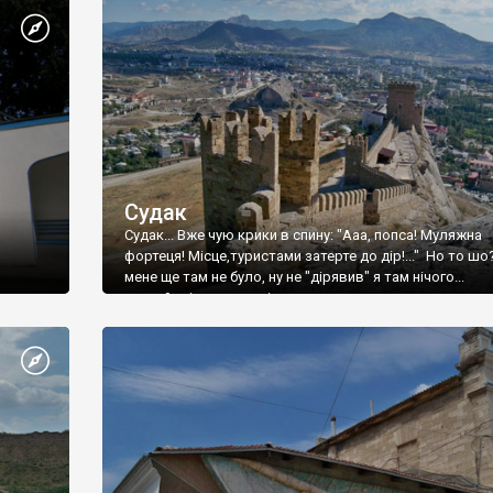
Судак
Судак... Вже чую крики в спину: "Ааа, попса! Муляжна
фортеця! Місце,туристами затерте до дір!..." Но то шо
мене ще там не було, ну не "дірявив" я там нічого...
принаймні до цього літа.