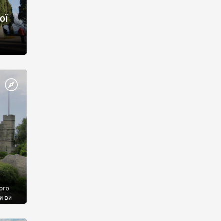
ої
ого
и ви