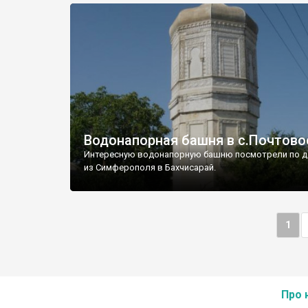
Водонапорная башня в с.Почтово
Интересную водонапорную башню посмотрели по д
из Симферополя в Бахчисарай.
1
Про 