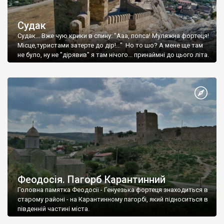
Судак
Судак... Вже чую крики в спину: "Ааа, попса! Муляжна фортеця!
Місце,туристами затерте до дір!..." Но то шо? А мене ще там
не було, ну не "дірявив" я там нічого... принаймні до цього літа.
Феодосія. Пагорб Карантинний
Головна памятка Феодосії - Генуезька фортеця знаходиться в
старому районі - на Карантинному пагорбі, який підноситься в
південній частині міста.