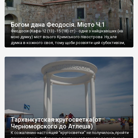
Богом дана Феодосія. Місто Ч.1
Феодосія (Кафа-12 (13) -15 (18) ст) - одне з найцікавіших (на
мою думку) міст всього Кримського півострова .Ну,але
думка в кожного своя, тому щоби розвіяти цей субєктивізм,
запрошую відвідати це
Тарханкутская кругосветка(от
Черноморского до Атлеша)
К сожалению настоящей "кругосветки" не получилось,пройти