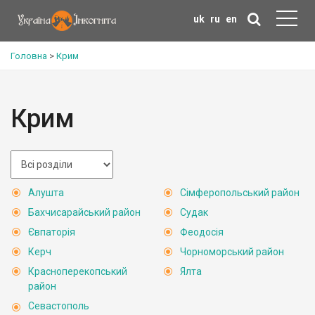
uk
ru
en
Головна
>
Крим
Крим
Алушта
Сімферопольський район
Бахчисарайський район
Судак
Євпаторія
Феодосія
Керч
Чорноморський район
Красноперекопський
Ялта
район
Севастополь