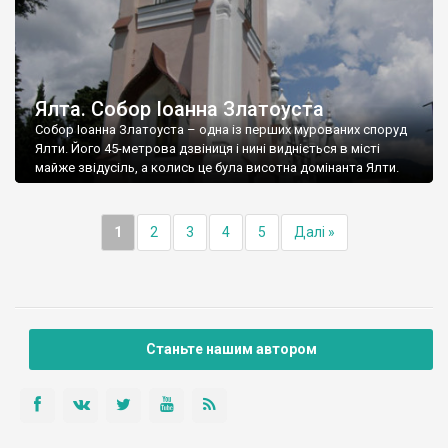
Ялта. Собор Іоанна Златоуста
Собор Іоанна Златоуста – одна із перших мурованих споруд
Ялти. Його 45-метрова дзвіниця і нині видніється в місті
майже звідусіль, а колись це була висотна домінанта Ялти.
1
2
3
4
5
Далі »
Станьте нашим автором