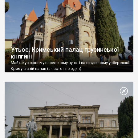
Утьос. Кримський палац грузинської
княгині
Майже у кожному населеному пункті на південному узбережжі
Криму є свій палац (а часто і не один).