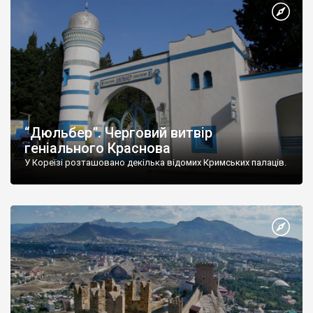
“Дюльбер”. Черговий витвір
геніального Краснова
У Кореїзі розташовано декілька відомих Кримських палаців.