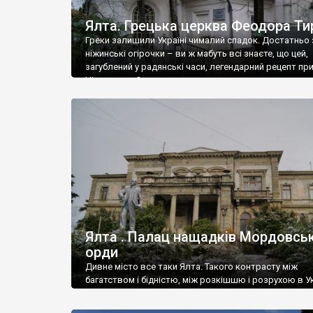
Ялта. Грецька церква Феодора Ти
Греки залишили Україні чималий спадок. Достатньо 
ніжинські огірочки – ви ж мабуть всі знаєте, що цей,
загублений у радянські часи, легендарний рецепт пр
Ніжин греки?
Ялта . Палац нащадків Мордовськ
орди
Дивне місто все таки Ялта. Такого контрасту між
багатством і бідністю, між розкішшю і розрухою в Ук
більше не знайдеш.