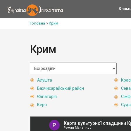
Крам
Головна
>
Крим
Крим
Алушта
Крас
Бахчисарайський район
Сева
Євпаторія
Сімф
Керч
Суда