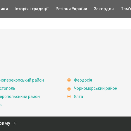
ниця
Історія і традиції
Регіони України
Закордон
Пам'
ноперекопський район
Феодосія
стополь
Чорноморський район
еропольський район
Ялта
к