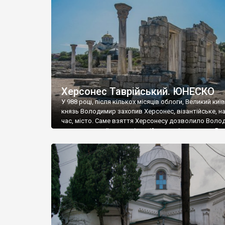
музею «Новгородський музей-заповідник» сотні арт
візантійської доби. Раритети викрадені з фондів об’
культурної спадщини ЮНЕСКО «Херсонеса Таврійсько
Офіційно – на виставку «Золото Візантії», але експер
влада в Україні вважають це лише […]
Херсонес Таврійський. ЮНЕСКО
У 988 році, після кількох місяців облоги, Великий киї
князь Володимир захопив Херсонес, візантійське, на
час, місто. Саме взяття Херсонесу дозволило Воло
диктувати свої умови візантійському імператору Вас
та одружитися з його дочкою Ганною. Цього ж року,
Херсонесі Володимир-язичник, став Василем-
християнином. А потім було Хрещення Русі. На честь
Херсонесу Таврійського названо місто […]