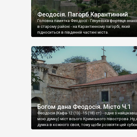
Феодосія. Пагорб Карантинний
Головна памятка Феодосії - Генуезька фортеця знах
в старому районі - на Карантинному пагорбі, який
підноситься в південній частині міста.
Богом дана Феодосія. Місто Ч.1
Феодосія (Кафа-12 (13) -15 (18) ст) - одне з найцікаві
мою думку) міст всього Кримського півострова .Ну,
думка в кожного своя, тому щоби розвіяти цей субєк
запрошую відвідати це