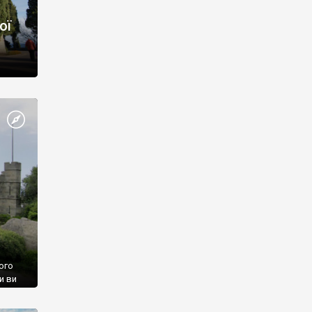
ої
ого
и ви