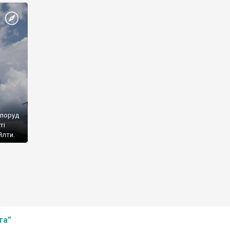
споруд
ті
Ялти.
та”