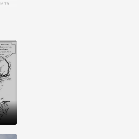
им та
ора і
є
го типу,
ей-
рний
ста:
 райони
від 2
I
і,
рукти,
 котрі