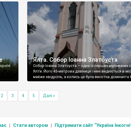
е
Ялта. Собор Іоанна Златоуста
ороге
Собор Іоанна Златоуста – одна із перших мурованих 
Ялти. Його 45-метрова дзвіниця і нині видніється в міс
майже звідусіль, а колись це була висотна домінанта 
2
3
4
5
Далі »
нас
Стати автором
Підтримати сайт “Україна Інкогні