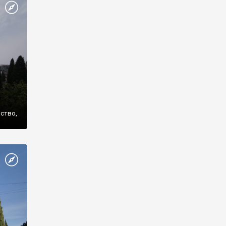
же
нство,