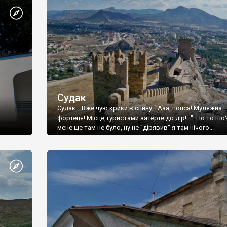
Судак
Судак... Вже чую крики в спину: "Ааа, попса! Муляжна
фортеця! Місце,туристами затерте до дір!..." Но то шо
мене ще там не було, ну не "дірявив" я там нічого...
принаймні до цього літа.