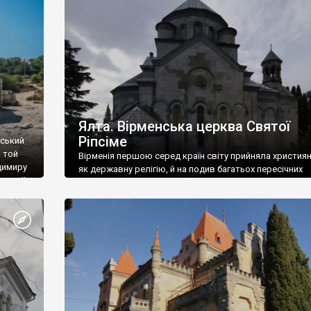
ефактів
називаються «повстяками» (postaki)…” “Вино. Крим
єкту
виробляє відмінне вино і його вдосталь: воно все ду
го».
легке біле і дуже […]
ти та
Ялта. Вірменська церква Святої
Ріпсіме
вський
 той
Вірменія першою серед країн світу прийняла христия
димиру
як державну релігію, й на подив багатьох пересічних
илю ІІ,
українців, які усіх кавказців вважають мусульманами,
 в
вірмени є відданими вірянами Христа