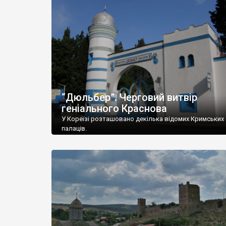
“Дюльбер”. Черговий витвір
геніального Краснова
У Кореїзі розташовано декілька відомих Кримських
палаців.