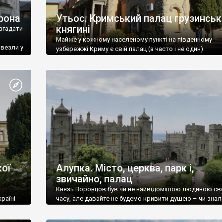
рона
Утьос. Кримський палац грузинськ
княгині
згадати
Майже у кожному населеному пункті на південному
ивезли у
узбережжі Криму є свій палац (а часто і не один).
ої
Алупка. Місто, церква, парк і,
звичайно, палац
Князь Воронцов був чи не найвідомішою людиною св
раїні
часу, але давайте не будемо кривити душею – чи знал
це прізвище до відвідин Алупки? Мабуть все таки ні.