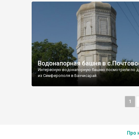
Водонапорная башня в с.Почтово
Интересную водонапорную башню посмотрели по д
из Симферополя в Бахчисарай.
1
Про 