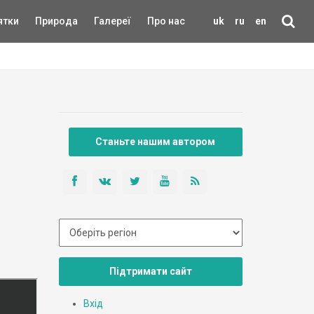
ятки
Природа
Галереї
Про нас
uk
ru
en
Станьте нашим автором
Підтримати сайт
Вхід