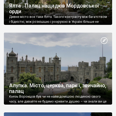
Ялта . Палац нащадків Мордовської
орди
Дивне місто все таки Ялта. Такого контрасту між багатством
і бідністю, між розкішшю і розрухою в Україні більше не
знайдеш.
Алупка. Місто, церква, парк і, звичайно,
палац
Князь Воронцов був чи не найвідомішою людиною свого
часу, але давайте не будемо кривити душею – чи знали ви це
прізвище до відвідин Алупки? Мабуть все таки ні.