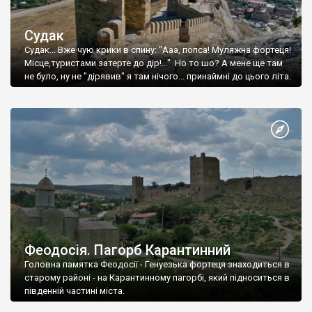
Судак
Судак... Вже чую крики в спину: "Ааа, попса! Муляжна фортеця!
Місце,туристами затерте до дір!..." Но то шо? А мене ще там
не було, ну не "дірявив" я там нічого... принаймні до цього літа.
Феодосія. Пагорб Карантинний
Головна памятка Феодосії - Генуезька фортеця знаходиться в
старому районі - на Карантинному пагорбі, який підноситься в
південній частині міста.