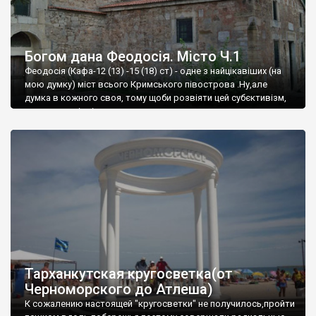
Богом дана Феодосія. Місто Ч.1
Феодосія (Кафа-12 (13) -15 (18) ст) - одне з найцікавіших (на
мою думку) міст всього Кримського півострова .Ну,але
думка в кожного своя, тому щоби розвіяти цей субєктивізм,
запрошую відвідати це
Тарханкутская кругосветка(от
Черноморского до Атлеша)
К сожалению настоящей "кругосветки" не получилось,пройти