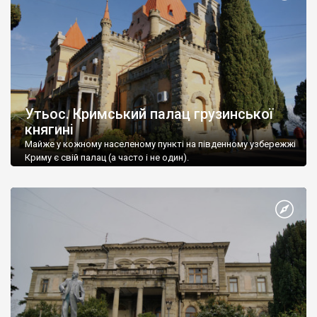
Утьос. Кримський палац грузинської
княгині
Майже у кожному населеному пункті на південному узбережжі
Криму є свій палац (а часто і не один).