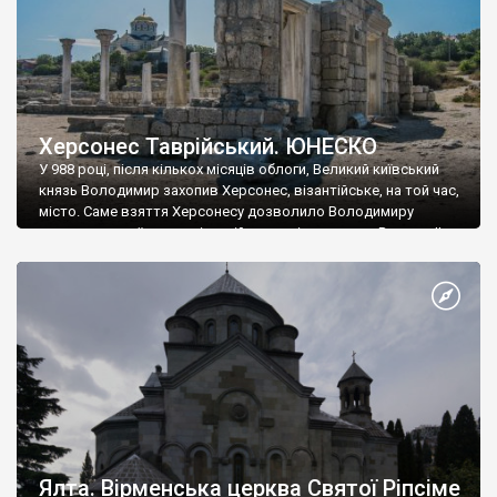
Херсонес Таврійський. ЮНЕСКО
У 988 році, після кількох місяців облоги, Великий київський
князь Володимир захопив Херсонес, візантійське, на той час,
місто. Саме взяття Херсонесу дозволило Володимиру
диктувати свої умови візантійському імператору Василю ІІ, та
одружитися з його дочкою Ганною. Цього ж року, в
Херсонесі Володимир-язичник, став Василем-християнином.
А потім було Хрещення Русі. На честь Херсонесу Таврійського
названо місто […]
Ялта. Вірменська церква Святої Ріпсіме