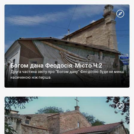
Богом дана Феодосія. Місто Ч.2
Друга частина звіту про "Богом дану" Феодосію буде не менш
насиченою ніж перша.