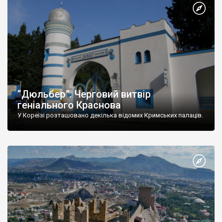
“Дюльбер”. Черговий витвір
геніального Краснова
У Кореїзі розташовано декілька відомих Кримських палаців.