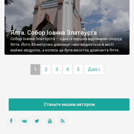
Ялта. Собор Іоанна Златоуста
Собор Іоанна Златоуста – одна із перших мурованих споруд
Ялти. Його 45-метрова дзвіниця і нині видніється в місті
майже звідусіль, а колись це була висотна домінанта Ялти.
1
2
3
4
5
Далі »
Станьте нашим автором