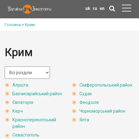
uk
ru
en
Головна
>
Крим
Крим
Алушта
Сімферопольський район
Бахчисарайський район
Судак
Євпаторія
Феодосія
Керч
Чорноморський район
Красноперекопський
Ялта
район
Севастополь