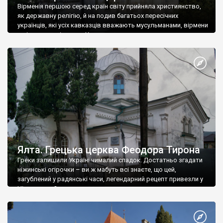
Вірменія першою серед країн світу прийняла християнство,
як державну релігію, й на подив багатьох пересічних
українців, які усіх кавказців вважають мусульманами, вірмени
є відданими вірянами Христа
Ялта. Грецька церква Феодора Тирона
Греки залишили Україні чималий спадок. Достатньо згадати
ніжинські огірочки – ви ж мабуть всі знаєте, що цей,
загублений у радянські часи, легендарний рецепт привезли у
Ніжин греки?