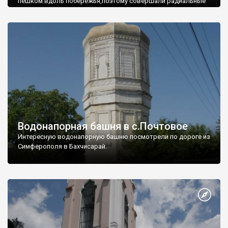
пешком вдоль побережья,поэтому совершали радиальные
вылазки из Оленевки.
Водонапорная башня в с.Почтовое
Интересную водонапорную башню посмотрели по дороге из
Симферополя в Бахчисарай.