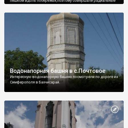
пешком вдоль побережья,поэтому совершали радиальные
вылазки из Оленевки.
Водонапорная башня в с.Почтовое
Интересную водонапорную башню посмотрели по дороге из
Симферополя в Бахчисарай.