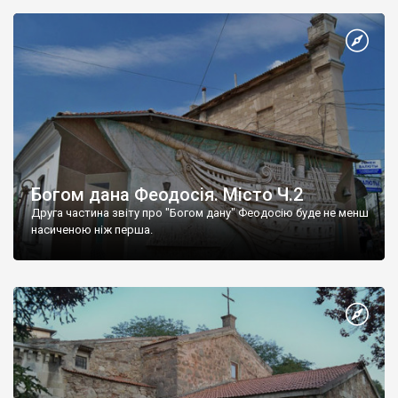
Богом дана Феодосія. Місто Ч.2
Друга частина звіту про "Богом дану" Феодосію буде не менш
насиченою ніж перша.