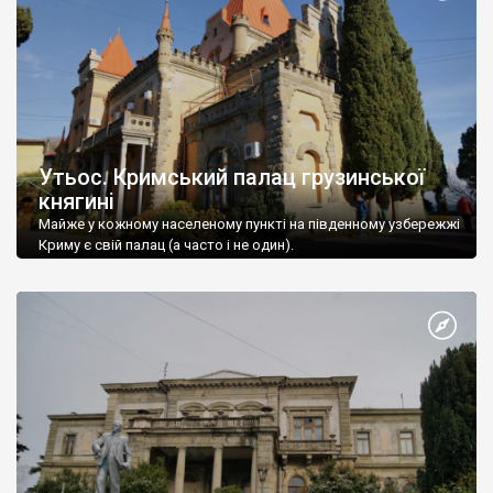
Утьос. Кримський палац грузинської
княгині
Майже у кожному населеному пункті на південному узбережжі
Криму є свій палац (а часто і не один).