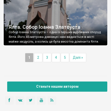
Ялта. Собор Іоанна Златоуста
Собор Іоанна Златоуста – одна із перших мурованих споруд
Ялти. Його 45-метрова дзвіниця і нині видніється в місті
майже звідусіль, а колись це була висотна домінанта Ялти.
1
2
3
4
5
Далі »
Станьте нашим автором