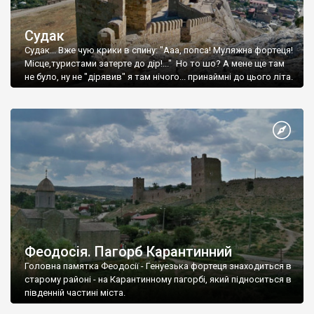
Судак
Судак... Вже чую крики в спину: "Ааа, попса! Муляжна фортеця!
Місце,туристами затерте до дір!..." Но то шо? А мене ще там
не було, ну не "дірявив" я там нічого... принаймні до цього літа.
Феодосія. Пагорб Карантинний
Головна памятка Феодосії - Генуезька фортеця знаходиться в
старому районі - на Карантинному пагорбі, який підноситься в
південній частині міста.