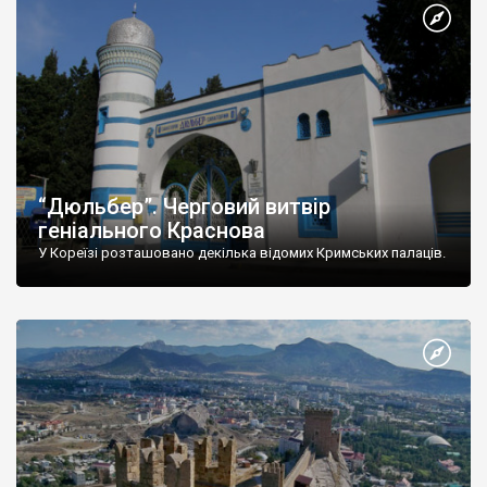
“Дюльбер”. Черговий витвір
геніального Краснова
У Кореїзі розташовано декілька відомих Кримських палаців.