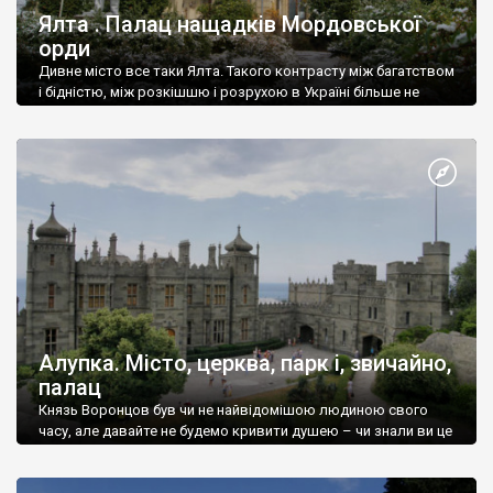
Ялта . Палац нащадків Мордовської
орди
Дивне місто все таки Ялта. Такого контрасту між багатством
і бідністю, між розкішшю і розрухою в Україні більше не
знайдеш.
Алупка. Місто, церква, парк і, звичайно,
палац
Князь Воронцов був чи не найвідомішою людиною свого
часу, але давайте не будемо кривити душею – чи знали ви це
прізвище до відвідин Алупки? Мабуть все таки ні.