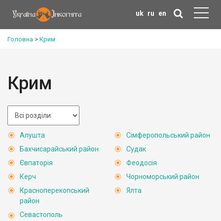
uk
ru
en
Головна
>
Крим
Крим
Алушта
Сімферопольський район
Бахчисарайський район
Судак
Євпаторія
Феодосія
Керч
Чорноморський район
Красноперекопський
Ялта
район
Севастополь