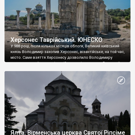
Херсонес Таврійський. ЮНЕСКО
У 988 році, після кількох місяців облоги, Великий київський
князь Володимир захопив Херсонес, візантійське, на той час,
місто. Саме взяття Херсонесу дозволило Володимиру
диктувати свої умови візантійському імператору Василю ІІ, та
одружитися з його дочкою Ганною. Цього ж року, в
Херсонесі Володимир-язичник, став Василем-християнином.
А потім було Хрещення Русі. На честь Херсонесу Таврійського
названо місто […]
Ялта. Вірменська церква Святої Ріпсіме