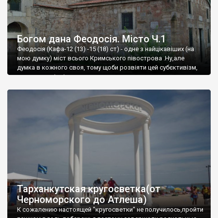
Богом дана Феодосія. Місто Ч.1
Феодосія (Кафа-12 (13) -15 (18) ст) - одне з найцікавіших (на
мою думку) міст всього Кримського півострова .Ну,але
думка в кожного своя, тому щоби розвіяти цей субєктивізм,
запрошую відвідати це
Тарханкутская кругосветка(от
Черноморского до Атлеша)
К сожалению настоящей "кругосветки" не получилось,пройти