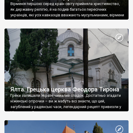
Вірменія першою серед країн світу прийняла християнство,
як державну релігію, й на подив багатьох пересічних
українців, які усіх кавказців вважають мусульманами, вірмени
є відданими вірянами Христа
Ялта. Грецька церква Феодора Тирона
Греки залишили Україні чималий спадок. Достатньо згадати
ніжинські огірочки – ви ж мабуть всі знаєте, що цей,
загублений у радянські часи, легендарний рецепт привезли у
Ніжин греки?