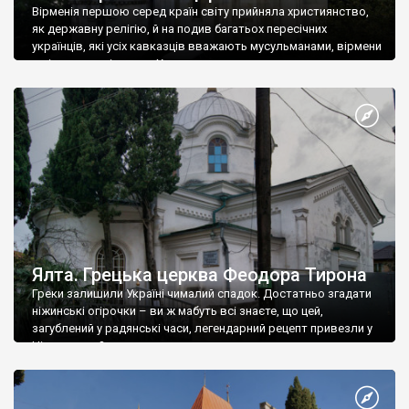
Вірменія першою серед країн світу прийняла християнство,
як державну релігію, й на подив багатьох пересічних
українців, які усіх кавказців вважають мусульманами, вірмени
є відданими вірянами Христа
Ялта. Грецька церква Феодора Тирона
Греки залишили Україні чималий спадок. Достатньо згадати
ніжинські огірочки – ви ж мабуть всі знаєте, що цей,
загублений у радянські часи, легендарний рецепт привезли у
Ніжин греки?