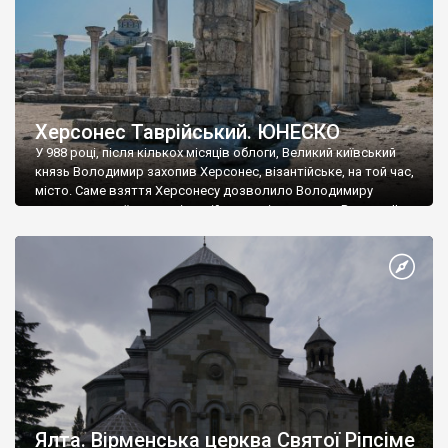
Херсонес Таврійський. ЮНЕСКО
У 988 році, після кількох місяців облоги, Великий київський
князь Володимир захопив Херсонес, візантійське, на той час,
місто. Саме взяття Херсонесу дозволило Володимиру
диктувати свої умови візантійському імператору Василю ІІ, та
одружитися з його дочкою Ганною. Цього ж року, в
Херсонесі Володимир-язичник, став Василем-християнином.
А потім було Хрещення Русі. На честь Херсонесу Таврійського
названо місто […]
Ялта. Вірменська церква Святої Ріпсіме