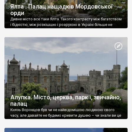
Ялта . Палац нащадків Мордовської
орди
Дивне місто все таки Ялта. Такого контрасту між багатством
і бідністю, між розкішшю і розрухою в Україні більше не
знайдеш.
Алупка. Місто, церква, парк і, звичайно,
палац
Князь Воронцов був чи не найвідомішою людиною свого
часу, але давайте не будемо кривити душею – чи знали ви це
прізвище до відвідин Алупки? Мабуть все таки ні.