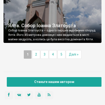
Ялта. Собор Іоанна Златоуста
Собор Іоанна Златоуста – одна із перших мурованих споруд
Ялти. Його 45-метрова дзвіниця і нині видніється в місті
майже звідусіль, а колись це була висотна домінанта Ялти.
1
2
3
4
5
Далі »
Станьте нашим автором