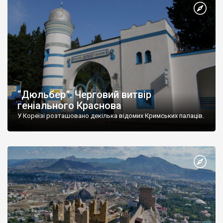
“Дюльбер”. Черговий витвір
геніального Краснова
У Кореїзі розташовано декілька відомих Кримських палаців.