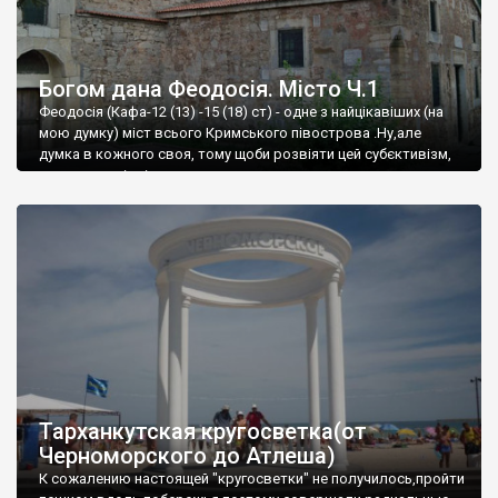
Богом дана Феодосія. Місто Ч.1
Феодосія (Кафа-12 (13) -15 (18) ст) - одне з найцікавіших (на
мою думку) міст всього Кримського півострова .Ну,але
думка в кожного своя, тому щоби розвіяти цей субєктивізм,
запрошую відвідати це
Тарханкутская кругосветка(от
Черноморского до Атлеша)
К сожалению настоящей "кругосветки" не получилось,пройти