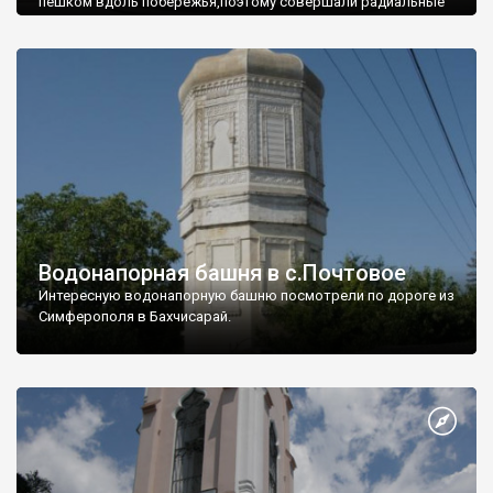
пешком вдоль побережья,поэтому совершали радиальные
вылазки из Оленевки.
Водонапорная башня в с.Почтовое
Интересную водонапорную башню посмотрели по дороге из
Симферополя в Бахчисарай.