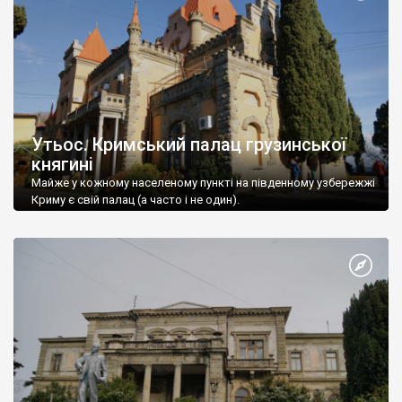
Утьос. Кримський палац грузинської
княгині
Майже у кожному населеному пункті на південному узбережжі
Криму є свій палац (а часто і не один).