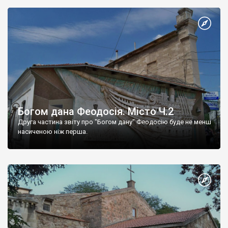
Богом дана Феодосія. Місто Ч.2
Друга частина звіту про "Богом дану" Феодосію буде не менш
насиченою ніж перша.