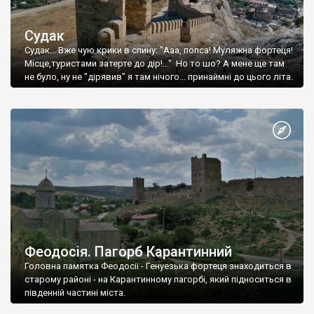
Судак
Судак... Вже чую крики в спину: "Ааа, попса! Муляжна фортеця!
Місце,туристами затерте до дір!..." Но то шо? А мене ще там
не було, ну не "дірявив" я там нічого... принаймні до цього літа.
Феодосія. Пагорб Карантинний
Головна памятка Феодосії - Генуезька фортеця знаходиться в
старому районі - на Карантинному пагорбі, який підноситься в
південній частині міста.