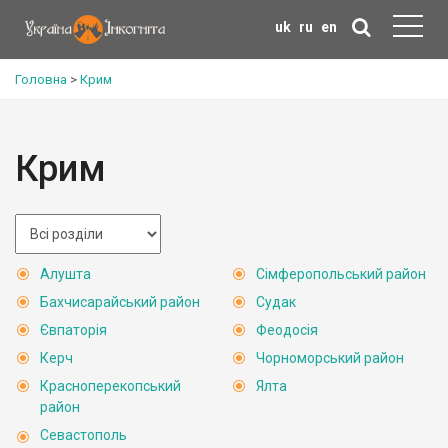
uk
ru
en
Головна
>
Крим
Крим
Алушта
Сімферопольський район
Бахчисарайський район
Судак
Євпаторія
Феодосія
Керч
Чорноморський район
Красноперекопський
Ялта
район
Севастополь