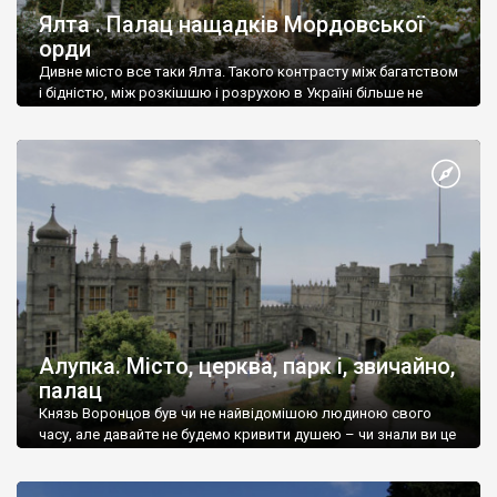
Ялта . Палац нащадків Мордовської
орди
Дивне місто все таки Ялта. Такого контрасту між багатством
і бідністю, між розкішшю і розрухою в Україні більше не
знайдеш.
Алупка. Місто, церква, парк і, звичайно,
палац
Князь Воронцов був чи не найвідомішою людиною свого
часу, але давайте не будемо кривити душею – чи знали ви це
прізвище до відвідин Алупки? Мабуть все таки ні.