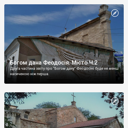
Богом дана Феодосія. Місто Ч.2
Друга частина звіту про "Богом дану" Феодосію буде не менш
насиченою ніж перша.