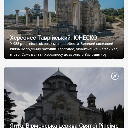
Херсонес Таврійський. ЮНЕСКО
У 988 році, після кількох місяців облоги, Великий київський
князь Володимир захопив Херсонес, візантійське, на той час,
місто. Саме взяття Херсонесу дозволило Володимиру
диктувати свої умови візантійському імператору Василю ІІ, та
одружитися з його дочкою Ганною. Цього ж року, в
Херсонесі Володимир-язичник, став Василем-християнином.
А потім було Хрещення Русі. На честь Херсонесу Таврійського
названо місто […]
Ялта. Вірменська церква Святої Ріпсіме