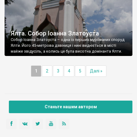
Ялта. Собор Іоанна Златоуста
Собор Іоанна Златоуста – одна із перших мурованих споруд
Ялти. Його 45-метрова дзвіниця і нині видніється в місті
майже звідусіль, а колись це була висотна домінанта Ялти.
1
2
3
4
5
Далі »
Станьте нашим автором