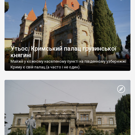
Утьос. Кримський палац грузинської
княгині
Майже у кожному населеному пункті на південному узбережжі
Криму є свій палац (а часто і не один).