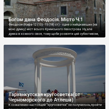
Богом дана Феодосія. Місто Ч.1
Феодосія (Кафа-12 (13) -15 (18) ст) - одне з найцікавіших (на
мою думку) міст всього Кримського півострова .Ну,але
думка в кожного своя, тому щоби розвіяти цей субєктивізм,
запрошую відвідати це
Тарханкутская кругосветка(от
Черноморского до Атлеша)
К сожалению настоящей "кругосветки" не получилось,пройти