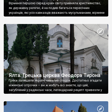
Вірменія першою серед країн світу прийняла християнство,
як державну релігію, й на подив багатьох пересічних
українців, які усіх кавказців вважають мусульманами, вірмени
є відданими вірянами Христа
Ялта. Грецька церква Феодора Тирона
Греки залишили Україні чималий спадок. Достатньо згадати
ніжинські огірочки – ви ж мабуть всі знаєте, що цей,
загублений у радянські часи, легендарний рецепт привезли у
Ніжин греки?