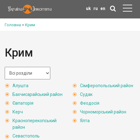
uk
ru
en
Головна
>
Крим
Крим
Алушта
Сімферопольський район
Бахчисарайський район
Судак
Євпаторія
Феодосія
Керч
Чорноморський район
Красноперекопський
Ялта
район
Севастополь