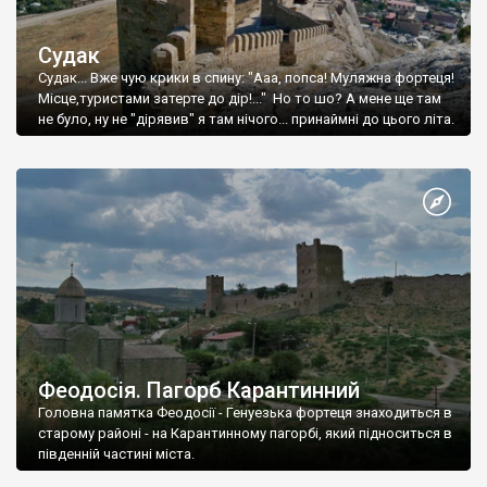
Судак
Судак... Вже чую крики в спину: "Ааа, попса! Муляжна фортеця!
Місце,туристами затерте до дір!..." Но то шо? А мене ще там
не було, ну не "дірявив" я там нічого... принаймні до цього літа.
Феодосія. Пагорб Карантинний
Головна памятка Феодосії - Генуезька фортеця знаходиться в
старому районі - на Карантинному пагорбі, який підноситься в
південній частині міста.