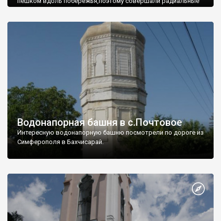
пешком вдоль побережья,поэтому совершали радиальные
вылазки из Оленевки.
Водонапорная башня в с.Почтовое
Интересную водонапорную башню посмотрели по дороге из
Симферополя в Бахчисарай.