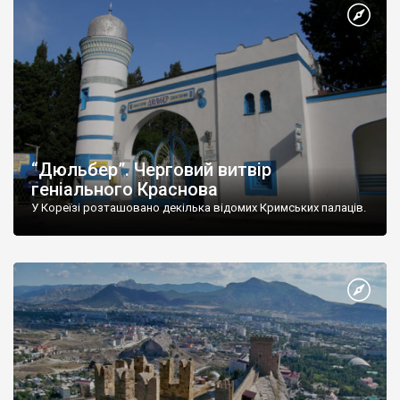
“Дюльбер”. Черговий витвір
геніального Краснова
У Кореїзі розташовано декілька відомих Кримських палаців.