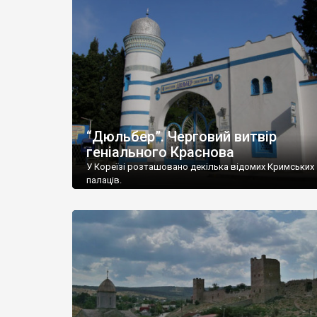
“Дюльбер”. Черговий витвір
геніального Краснова
У Кореїзі розташовано декілька відомих Кримських
палаців.