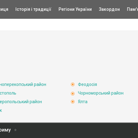
ниця
Історія і традиції
Регіони України
Закордон
Пам'
ноперекопський район
Феодосія
стополь
Чорноморський район
еропольський район
Ялта
к