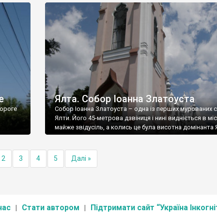
е
Ялта. Собор Іоанна Златоуста
ороге
Собор Іоанна Златоуста – одна із перших мурованих 
Ялти. Його 45-метрова дзвіниця і нині видніється в міс
майже звідусіль, а колись це була висотна домінанта 
2
3
4
5
Далі »
нас
Стати автором
Підтримати сайт “Україна Інкогні