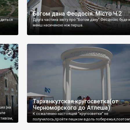
Богом дана Феодосія. Місто Ч.2
одиться
Друга частина звіту про "Богом дану" Феодосію буде 
менш насиченою ніж перша.
Тарханкутская кругосветка(от
Черноморского до Атлеша)
ших (на
але
К сожалению настоящей "кругосветки" не
тивізм,
получилось,пройти пешком вдоль побережья,поэтом
совершали радиальные вылазки из Оленевки.