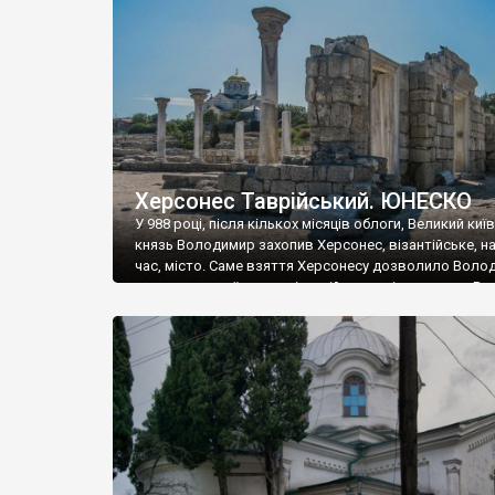
музею «Новгородський музей-заповідник» сотні арт
візантійської доби. Раритети викрадені з фондів об’
культурної спадщини ЮНЕСКО «Херсонеса Таврійсько
Офіційно – на виставку «Золото Візантії», але експер
влада в Україні вважають це лише […]
Херсонес Таврійський. ЮНЕСКО
У 988 році, після кількох місяців облоги, Великий киї
князь Володимир захопив Херсонес, візантійське, на
час, місто. Саме взяття Херсонесу дозволило Воло
диктувати свої умови візантійському імператору Вас
та одружитися з його дочкою Ганною. Цього ж року,
Херсонесі Володимир-язичник, став Василем-
християнином. А потім було Хрещення Русі. На честь
Херсонесу Таврійського названо місто […]