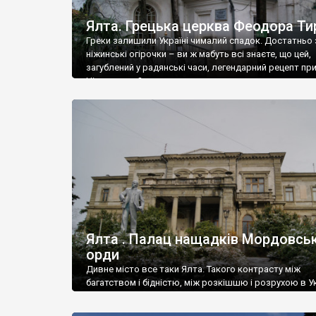
Ялта. Грецька церква Феодора Ти
Греки залишили Україні чималий спадок. Достатньо 
ніжинські огірочки – ви ж мабуть всі знаєте, що цей,
загублений у радянські часи, легендарний рецепт пр
Ніжин греки?
Ялта . Палац нащадків Мордовськ
орди
Дивне місто все таки Ялта. Такого контрасту між
багатством і бідністю, між розкішшю і розрухою в Ук
більше не знайдеш.