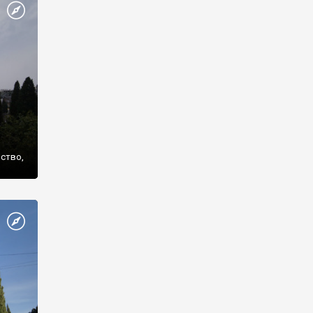
же
нство,