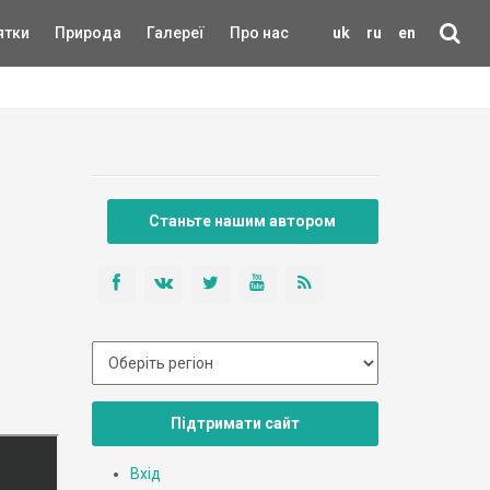
ятки
Природа
Галереї
Про нас
uk
ru
en
Станьте нашим автором
Підтримати сайт
Вхід