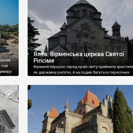
ефактів
називаються «повстяками» (postaki)…” “Вино. Крим
єкту
виробляє відмінне вино і його вдосталь: воно все ду
го».
легке біле і дуже […]
ти та
Ялта. Вірменська церква Святої
Ріпсіме
вський
 той
Вірменія першою серед країн світу прийняла христия
димиру
як державну релігію, й на подив багатьох пересічних
илю ІІ,
українців, які усіх кавказців вважають мусульманами,
 в
вірмени є відданими вірянами Христа