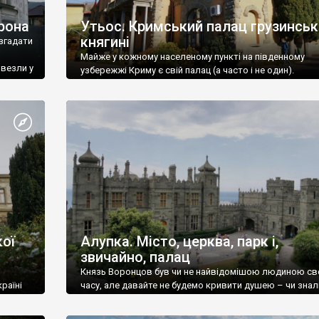
рона
Утьос. Кримський палац грузинськ
княгині
згадати
Майже у кожному населеному пункті на південному
ивезли у
узбережжі Криму є свій палац (а часто і не один).
ої
Алупка. Місто, церква, парк і,
звичайно, палац
Князь Воронцов був чи не найвідомішою людиною св
раїні
часу, але давайте не будемо кривити душею – чи знал
це прізвище до відвідин Алупки? Мабуть все таки ні.