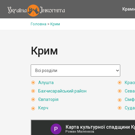
Крам
Головна
>
Крим
Крим
Алушта
Крас
Бахчисарайський район
Сева
Євпаторія
Сімф
Керч
Суда