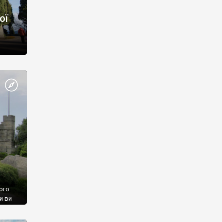
ої
ого
и ви