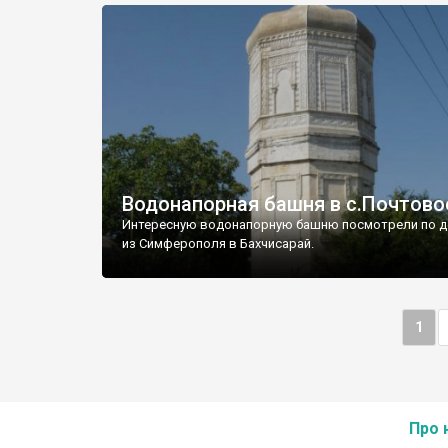
Водонапорная башня в с.Почтово
Интересную водонапорную башню посмотрели по д
из Симферополя в Бахчисарай.
1
Про 