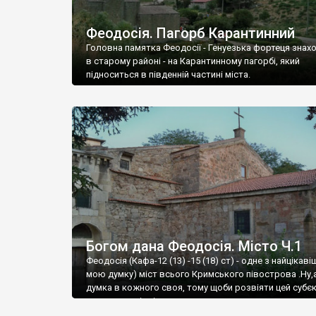
Феодосія. Пагорб Карантинний
Головна памятка Феодосії - Генуезька фортеця знах
в старому районі - на Карантинному пагорбі, який
підноситься в південній частині міста.
Богом дана Феодосія. Місто Ч.1
Феодосія (Кафа-12 (13) -15 (18) ст) - одне з найцікаві
мою думку) міст всього Кримського півострова .Ну,
думка в кожного своя, тому щоби розвіяти цей субєк
запрошую відвідати це