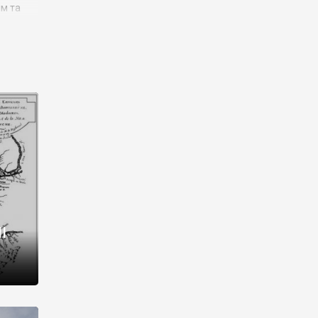
им та
ора і
є
го типу,
ей-
рний
ста:
 райони
від 2
I
і,
рукти,
 котрі