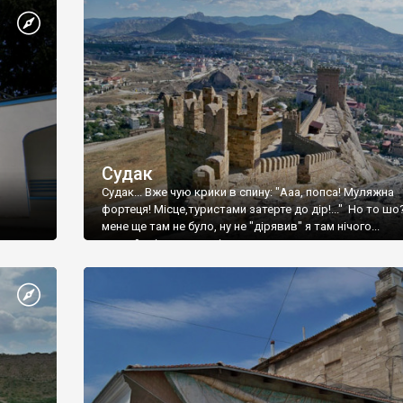
Судак
Судак... Вже чую крики в спину: "Ааа, попса! Муляжна
фортеця! Місце,туристами затерте до дір!..." Но то шо
мене ще там не було, ну не "дірявив" я там нічого...
принаймні до цього літа.