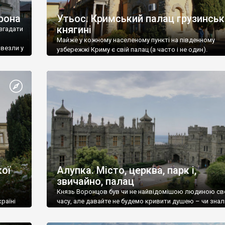
рона
Утьос. Кримський палац грузинськ
княгині
згадати
Майже у кожному населеному пункті на південному
ивезли у
узбережжі Криму є свій палац (а часто і не один).
ої
Алупка. Місто, церква, парк і,
звичайно, палац
Князь Воронцов був чи не найвідомішою людиною св
раїні
часу, але давайте не будемо кривити душею – чи знал
це прізвище до відвідин Алупки? Мабуть все таки ні.