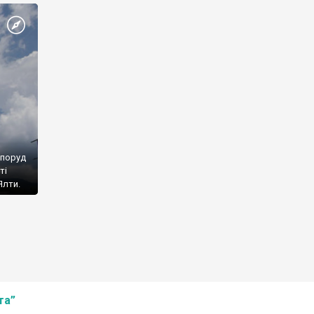
споруд
ті
Ялти.
та”