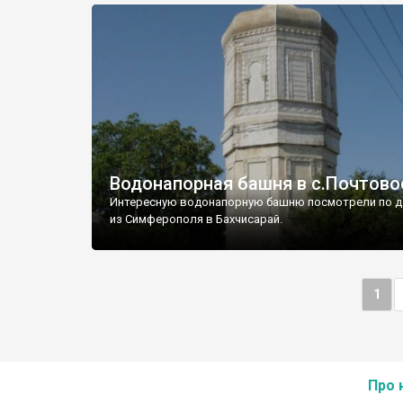
Водонапорная башня в с.Почтово
Интересную водонапорную башню посмотрели по д
из Симферополя в Бахчисарай.
1
Про 