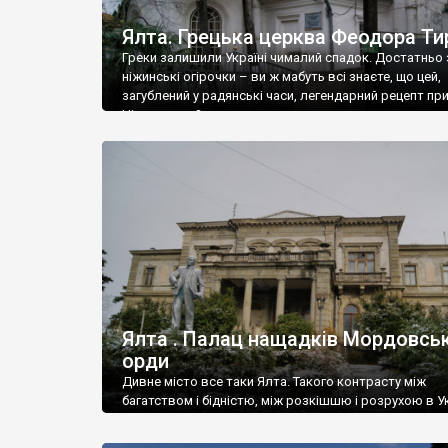
Ялта. Грецька церква Феодора Ти
Греки залишили Україні чималий спадок. Достатньо 
ніжинські огірочки – ви ж мабуть всі знаєте, що цей,
загублений у радянські часи, легендарний рецепт пр
Ніжин греки?
Ялта . Палац нащадків Мордовськ
орди
Дивне місто все таки Ялта. Такого контрасту між
багатством і бідністю, між розкішшю і розрухою в Ук
більше не знайдеш.