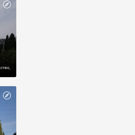
же
нство,