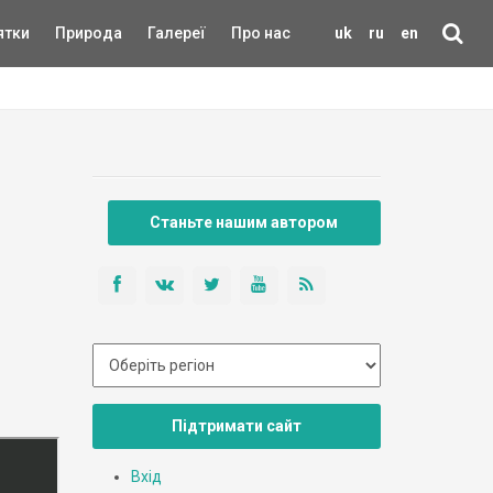
ятки
Природа
Галереї
Про нас
uk
ru
en
Станьте нашим автором
Підтримати сайт
Вхід