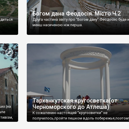
Богом дана Феодосія. Місто Ч.2
одиться
Друга частина звіту про "Богом дану" Феодосію буде 
менш насиченою ніж перша.
Тарханкутская кругосветка(от
Черноморского до Атлеша)
ших (на
але
К сожалению настоящей "кругосветки" не
тивізм,
получилось,пройти пешком вдоль побережья,поэтом
совершали радиальные вылазки из Оленевки.