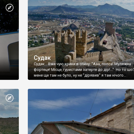
Судак
Судак... Вже чую крики в спину: "Ааа, попса! Муляжна
фортеця! Місце,туристами затерте до дір!..." Но то шо
мене ще там не було, ну не "дірявив" я там нічого...
принаймні до цього літа.