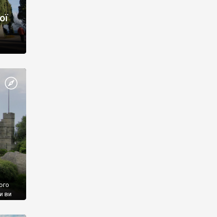
ої
ого
и ви