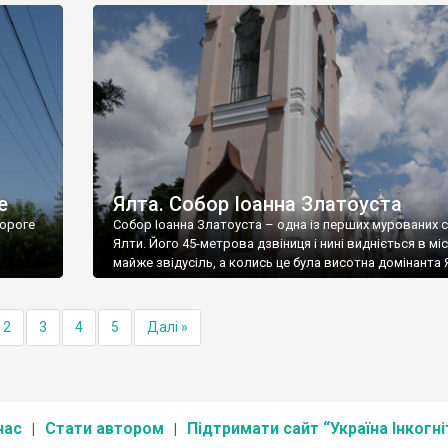
е
Ялта. Собор Іоанна Златоуста
ороге
Собор Іоанна Златоуста – одна із перших мурованих 
Ялти. Його 45-метрова дзвіниця і нині видніється в міс
майже звідусіль, а колись це була висотна домінанта 
2
3
4
5
Далі »
нас
Стати автором
Підтримати сайт “Україна Інкогні