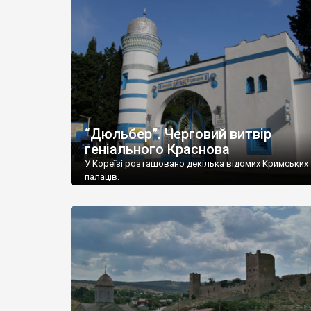
“Дюльбер”. Черговий витвір
геніального Краснова
У Кореїзі розташовано декілька відомих Кримських
палаців.