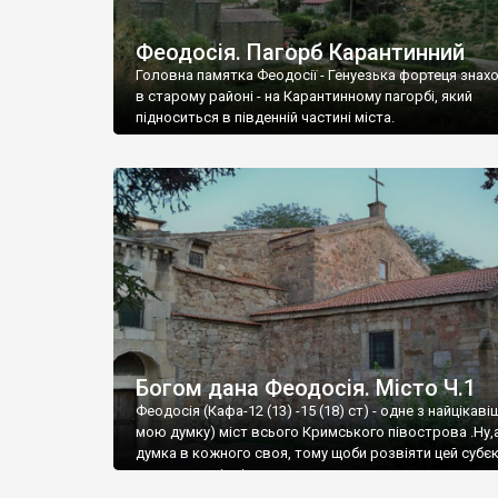
Феодосія. Пагорб Карантинний
Головна памятка Феодосії - Генуезька фортеця знах
в старому районі - на Карантинному пагорбі, який
підноситься в південній частині міста.
Богом дана Феодосія. Місто Ч.1
Феодосія (Кафа-12 (13) -15 (18) ст) - одне з найцікаві
мою думку) міст всього Кримського півострова .Ну,
думка в кожного своя, тому щоби розвіяти цей субєк
запрошую відвідати це