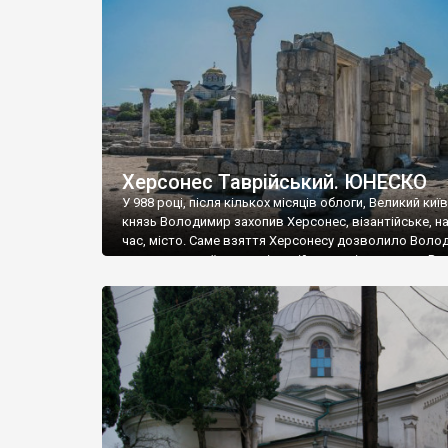
музею «Новгородський музей-заповідник» сотні арт
візантійської доби. Раритети викрадені з фондів об’
культурної спадщини ЮНЕСКО «Херсонеса Таврійсько
Офіційно – на виставку «Золото Візантії», але експер
влада в Україні вважають це лише […]
Херсонес Таврійський. ЮНЕСКО
У 988 році, після кількох місяців облоги, Великий киї
князь Володимир захопив Херсонес, візантійське, на
час, місто. Саме взяття Херсонесу дозволило Воло
диктувати свої умови візантійському імператору Вас
та одружитися з його дочкою Ганною. Цього ж року,
Херсонесі Володимир-язичник, став Василем-
християнином. А потім було Хрещення Русі. На честь
Херсонесу Таврійського названо місто […]