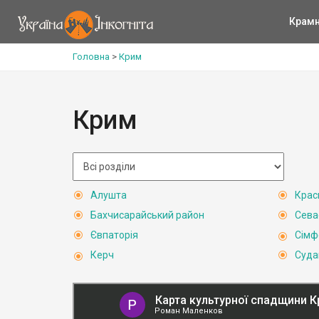
Крам
Головна
>
Крим
Крим
Алушта
Крас
Бахчисарайський район
Сева
Євпаторія
Сімф
Керч
Суда