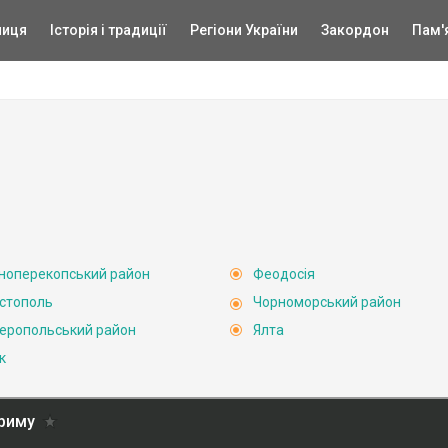
ниця
Історія і традиції
Регіони України
Закордон
Пам'
ноперекопський район
Феодосія
стополь
Чорноморський район
еропольський район
Ялта
к