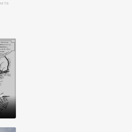
им та
ора і
є
го типу,
ей-
рний
ста:
 райони
від 2
I
і,
рукти,
 котрі