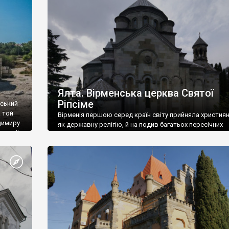
ефактів
називаються «повстяками» (postaki)…” “Вино. Крим
єкту
виробляє відмінне вино і його вдосталь: воно все ду
го».
легке біле і дуже […]
ти та
Ялта. Вірменська церква Святої
Ріпсіме
вський
 той
Вірменія першою серед країн світу прийняла христия
димиру
як державну релігію, й на подив багатьох пересічних
илю ІІ,
українців, які усіх кавказців вважають мусульманами,
 в
вірмени є відданими вірянами Христа