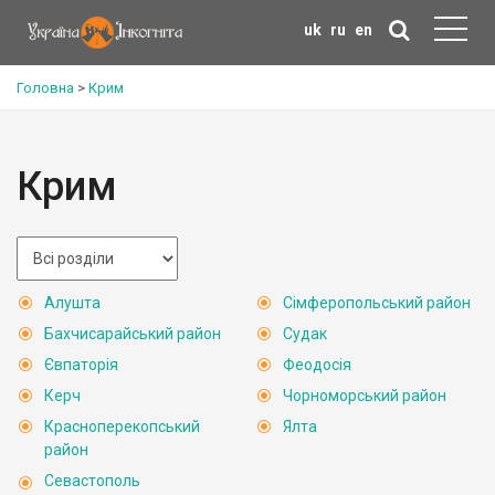
uk
ru
en
Головна
>
Крим
Крим
Алушта
Сімферопольський район
Бахчисарайський район
Судак
Євпаторія
Феодосія
Керч
Чорноморський район
Красноперекопський
Ялта
район
Севастополь