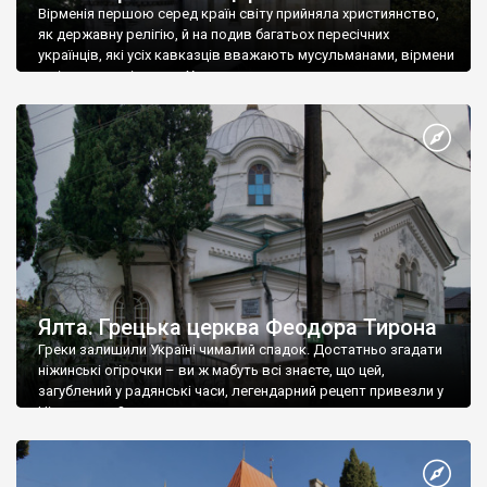
Вірменія першою серед країн світу прийняла християнство,
як державну релігію, й на подив багатьох пересічних
українців, які усіх кавказців вважають мусульманами, вірмени
є відданими вірянами Христа
Ялта. Грецька церква Феодора Тирона
Греки залишили Україні чималий спадок. Достатньо згадати
ніжинські огірочки – ви ж мабуть всі знаєте, що цей,
загублений у радянські часи, легендарний рецепт привезли у
Ніжин греки?