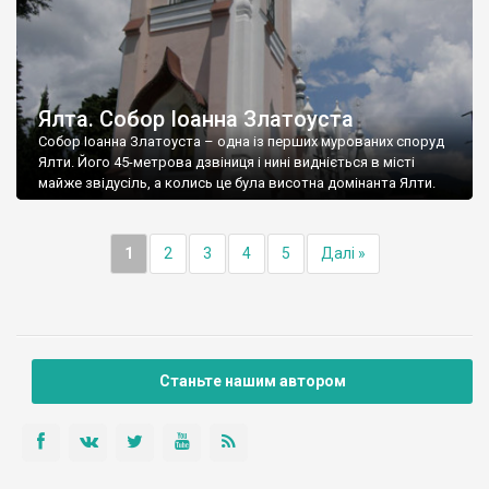
Ялта. Собор Іоанна Златоуста
Собор Іоанна Златоуста – одна із перших мурованих споруд
Ялти. Його 45-метрова дзвіниця і нині видніється в місті
майже звідусіль, а колись це була висотна домінанта Ялти.
1
2
3
4
5
Далі »
Станьте нашим автором