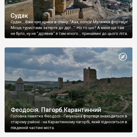
Судак
Судак... Вже чую крики в спину: "Ааа, попса! Муляжна фортеця!
Місце,туристами затерте до дір!..." Но то шо? А мене ще там
не було, ну не "дірявив" я там нічого... принаймні до цього літа.
Феодосія. Пагорб Карантинний
Головна памятка Феодосії - Генуезька фортеця знаходиться в
старому районі - на Карантинному пагорбі, який підноситься в
південній частині міста.