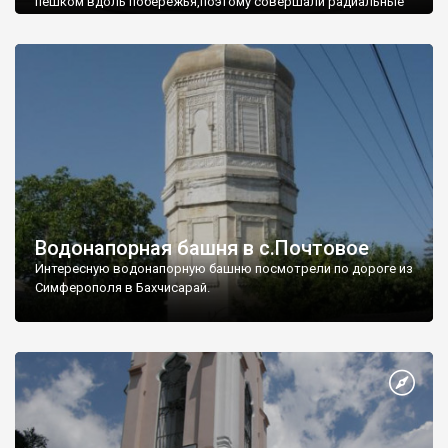
пешком вдоль побережья,поэтому совершали радиальные
вылазки из Оленевки.
Водонапорная башня в с.Почтовое
Интересную водонапорную башню посмотрели по дороге из
Симферополя в Бахчисарай.