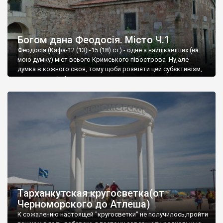
Богом дана Феодосія. Місто Ч.1
Феодосія (Кафа-12 (13) -15 (18) ст) - одне з найцікавіших (на
мою думку) міст всього Кримського півострова .Ну,але
думка в кожного своя, тому щоби розвіяти цей субєктивізм,
запрошую відвідати це
Тарханкутская кругосветка(от
Черноморского до Атлеша)
К сожалению настоящей "кругосветки" не получилось,пройти