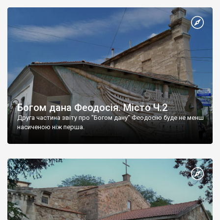
Богом дана Феодосія. Місто Ч.2
Друга частина звіту про "Богом дану" Феодосію буде не менш
насиченою ніж перша.