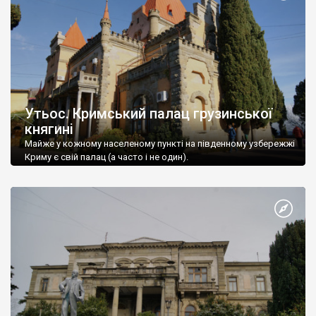
Утьос. Кримський палац грузинської
княгині
Майже у кожному населеному пункті на південному узбережжі
Криму є свій палац (а часто і не один).