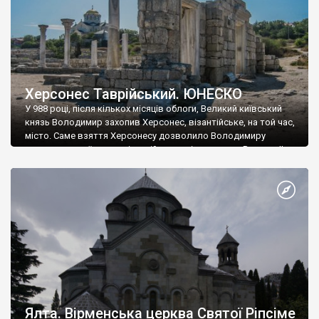
Херсонес Таврійський. ЮНЕСКО
У 988 році, після кількох місяців облоги, Великий київський
князь Володимир захопив Херсонес, візантійське, на той час,
місто. Саме взяття Херсонесу дозволило Володимиру
диктувати свої умови візантійському імператору Василю ІІ, та
одружитися з його дочкою Ганною. Цього ж року, в
Херсонесі Володимир-язичник, став Василем-християнином.
А потім було Хрещення Русі. На честь Херсонесу Таврійського
названо місто […]
Ялта. Вірменська церква Святої Ріпсіме