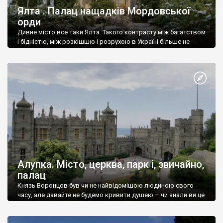
Ялта . Палац нащадків Мордовської
орди
Дивне місто все таки Ялта. Такого контрасту між багатством
і бідністю, між розкішшю і розрухою в Україні більше не
знайдеш.
Алупка. Місто, церква, парк і, звичайно,
палац
Князь Воронцов був чи не найвідомішою людиною свого
часу, але давайте не будемо кривити душею – чи знали ви це
прізвище до відвідин Алупки? Мабуть все таки ні.