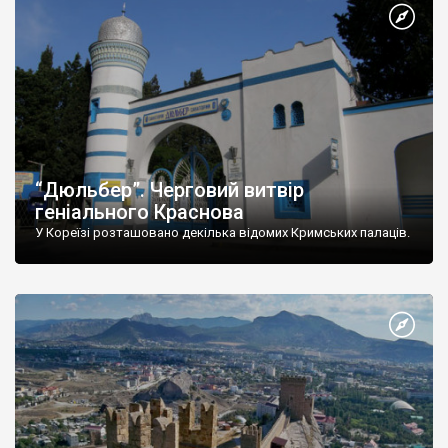
“Дюльбер”. Черговий витвір
геніального Краснова
У Кореїзі розташовано декілька відомих Кримських палаців.