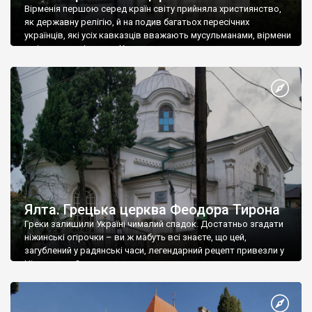
Вірменія першою серед країн світу прийняла християнство,
як державну релігію, й на подив багатьох пересічних
українців, які усіх кавказців вважають мусульманами, вірмени
є відданими вірянами Христа
Ялта. Грецька церква Феодора Тирона
Греки залишили Україні чималий спадок. Достатньо згадати
ніжинські огірочки – ви ж мабуть всі знаєте, що цей,
загублений у радянські часи, легендарний рецепт привезли у
Ніжин греки?