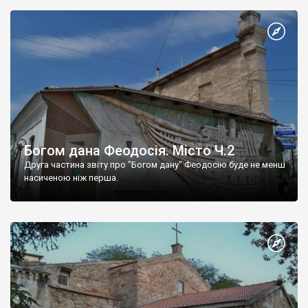
Богом дана Феодосія. Місто Ч.2
Друга частина звіту про "Богом дану" Феодосію буде не менш
насиченою ніж перша.