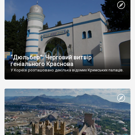
“Дюльбер”. Черговий витвір
геніального Краснова
У Кореїзі розташовано декілька відомих Кримських палаців.