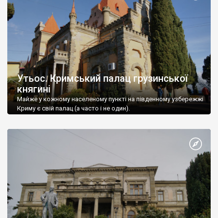
Утьос. Кримський палац грузинської
княгині
Майже у кожному населеному пункті на південному узбережжі
Криму є свій палац (а часто і не один).