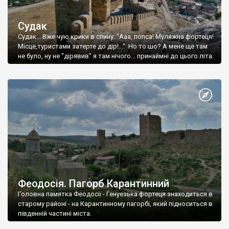
Судак
Судак... Вже чую крики в спину: "Ааа, попса! Муляжна фортеця!
Місце,туристами затерте до дір!..." Но то шо? А мене ще там
не було, ну не "дірявив" я там нічого... принаймні до цього літа.
Феодосія. Пагорб Карантинний
Головна памятка Феодосії - Генуезька фортеця знаходиться в
старому районі - на Карантинному пагорбі, який підноситься в
південній частині міста.