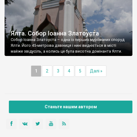
Ялта. Собор Іоанна Златоуста
Собор Іоанна Златоуста – одна із перших мурованих споруд
Ялти. Його 45-метрова дзвіниця і нині видніється в місті
майже звідусіль, а колись це була висотна домінанта Ялти.
1
2
3
4
5
Далі »
Станьте нашим автором