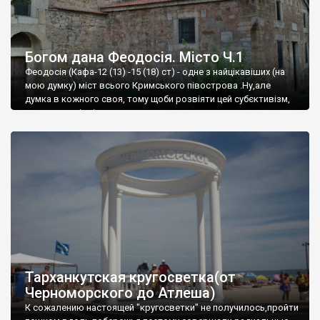
Богом дана Феодосія. Місто Ч.1
Феодосія (Кафа-12 (13) -15 (18) ст) - одне з найцікавіших (на
мою думку) міст всього Кримського півострова .Ну,але
думка в кожного своя, тому щоби розвіяти цей субєктивізм,
запрошую відвідати це
Тарханкутская кругосветка(от
Черноморского до Атлеша)
К сожалению настоящей "кругосветки" не получилось,пройти