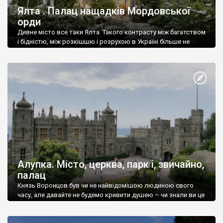
Ялта . Палац нащадків Мордовської
орди
Дивне місто все таки Ялта. Такого контрасту між багатством
і бідністю, між розкішшю і розрухою в Україні більше не
знайдеш.
Алупка. Місто, церква, парк і, звичайно,
палац
Князь Воронцов був чи не найвідомішою людиною свого
часу, але давайте не будемо кривити душею – чи знали ви це
прізвище до відвідин Алупки? Мабуть все таки ні.