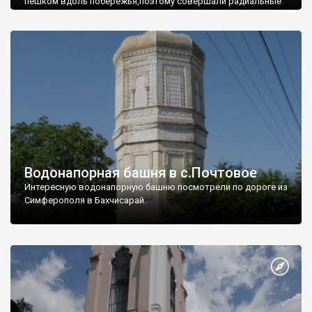
пешком вдоль побережья,поэтому совершали радиальные
вылазки из Оленевки.
Водонапорная башня в с.Почтовое
Интересную водонапорную башню посмотрели по дороге из
Симферополя в Бахчисарай.