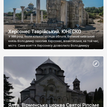
Херсонес Таврійський. ЮНЕСКО
У 988 році, після кількох місяців облоги, Великий київський
князь Володимир захопив Херсонес, візантійське, на той час,
місто. Саме взяття Херсонесу дозволило Володимиру
диктувати свої умови візантійському імператору Василю ІІ, та
одружитися з його дочкою Ганною. Цього ж року, в
Херсонесі Володимир-язичник, став Василем-християнином.
А потім було Хрещення Русі. На честь Херсонесу Таврійського
названо місто […]
Ялта. Вірменська церква Святої Ріпсіме