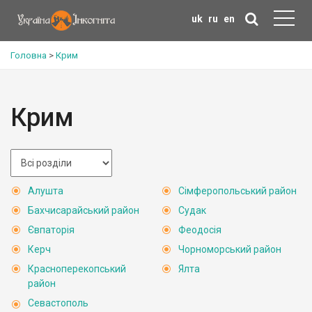
uk
ru
en
Головна
>
Крим
Крим
Алушта
Сімферопольський район
Бахчисарайський район
Судак
Євпаторія
Феодосія
Керч
Чорноморський район
Красноперекопський
Ялта
район
Севастополь