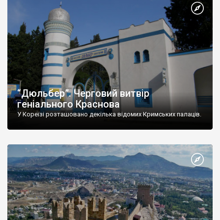
“Дюльбер”. Черговий витвір
геніального Краснова
У Кореїзі розташовано декілька відомих Кримських палаців.