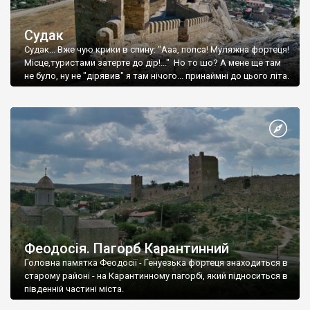
Судак
Судак... Вже чую крики в спину: "Ааа, попса! Муляжна фортеця!
Місце,туристами затерте до дір!..." Но то шо? А мене ще там
не було, ну не "дірявив" я там нічого... принаймні до цього літа.
Феодосія. Пагорб Карантинний
Головна памятка Феодосії - Генуезька фортеця знаходиться в
старому районі - на Карантинному пагорбі, який підноситься в
південній частині міста.