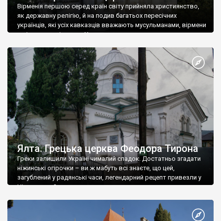
Вірменія першою серед країн світу прийняла християнство,
як державну релігію, й на подив багатьох пересічних
українців, які усіх кавказців вважають мусульманами, вірмени
є відданими вірянами Христа
Ялта. Грецька церква Феодора Тирона
Греки залишили Україні чималий спадок. Достатньо згадати
ніжинські огірочки – ви ж мабуть всі знаєте, що цей,
загублений у радянські часи, легендарний рецепт привезли у
Ніжин греки?