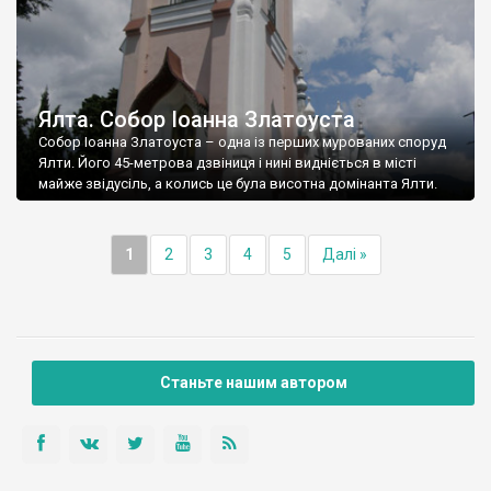
Ялта. Собор Іоанна Златоуста
Собор Іоанна Златоуста – одна із перших мурованих споруд
Ялти. Його 45-метрова дзвіниця і нині видніється в місті
майже звідусіль, а колись це була висотна домінанта Ялти.
1
2
3
4
5
Далі »
Станьте нашим автором