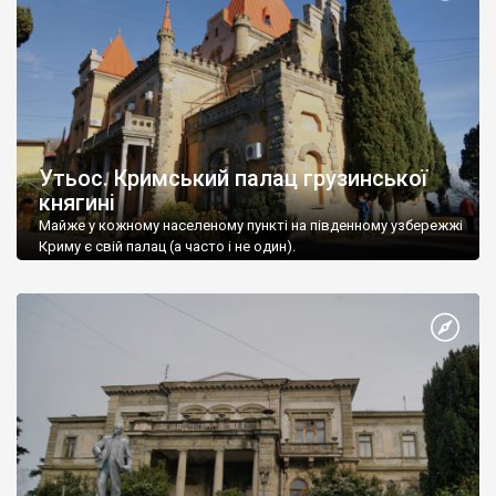
Утьос. Кримський палац грузинської
княгині
Майже у кожному населеному пункті на південному узбережжі
Криму є свій палац (а часто і не один).