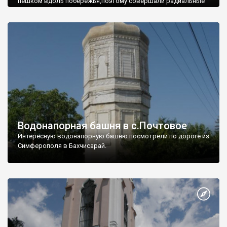
пешком вдоль побережья,поэтому совершали радиальные
вылазки из Оленевки.
Водонапорная башня в с.Почтовое
Интересную водонапорную башню посмотрели по дороге из
Симферополя в Бахчисарай.