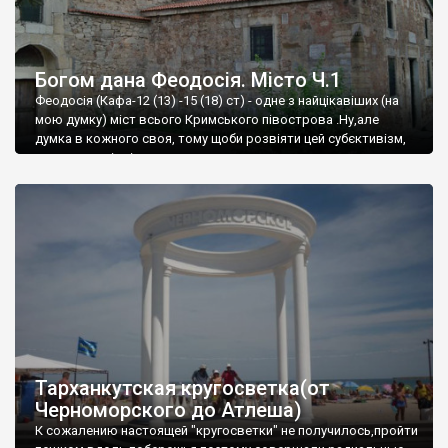
Богом дана Феодосія. Місто Ч.1
Феодосія (Кафа-12 (13) -15 (18) ст) - одне з найцікавіших (на
мою думку) міст всього Кримського півострова .Ну,але
думка в кожного своя, тому щоби розвіяти цей субєктивізм,
запрошую відвідати це
Тарханкутская кругосветка(от
Черноморского до Атлеша)
К сожалению настоящей "кругосветки" не получилось,пройти