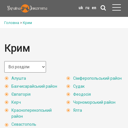
uk
ru
en
Головна
>
Крим
Крим
Алушта
Сімферопольський район
Бахчисарайський район
Судак
Євпаторія
Феодосія
Керч
Чорноморський район
Красноперекопський
Ялта
район
Севастополь