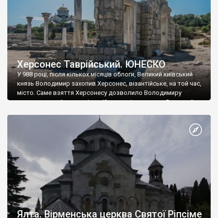
Херсонес Таврійський. ЮНЕСКО
У 988 році, після кількох місяців облоги, Великий київський
князь Володимир захопив Херсонес, візантійське, на той час,
місто. Саме взяття Херсонесу дозволило Володимиру
диктувати свої умови візантійському імператору Василю ІІ, та
одружитися з його дочкою Ганною. Цього ж року, в
Херсонесі Володимир-язичник, став Василем-християнином.
А потім було Хрещення Русі. На честь Херсонесу Таврійського
названо місто […]
Ялта. Вірменська церква Святої Ріпсіме