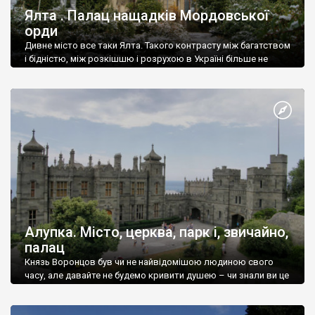
Ялта . Палац нащадків Мордовської
орди
Дивне місто все таки Ялта. Такого контрасту між багатством
і бідністю, між розкішшю і розрухою в Україні більше не
знайдеш.
Алупка. Місто, церква, парк і, звичайно,
палац
Князь Воронцов був чи не найвідомішою людиною свого
часу, але давайте не будемо кривити душею – чи знали ви це
прізвище до відвідин Алупки? Мабуть все таки ні.