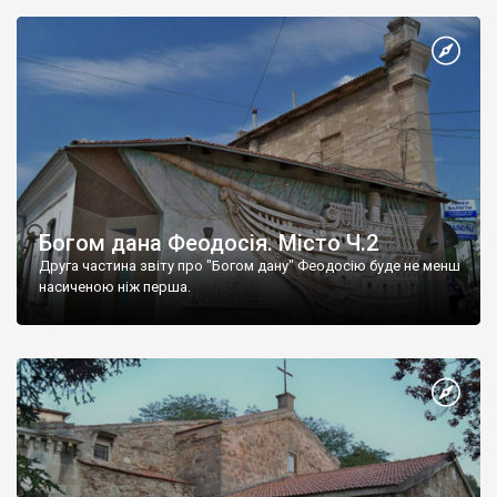
Богом дана Феодосія. Місто Ч.2
Друга частина звіту про "Богом дану" Феодосію буде не менш
насиченою ніж перша.