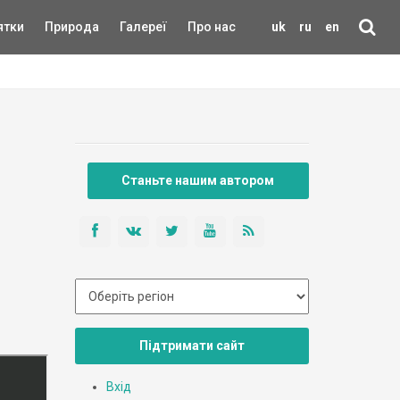
ятки
Природа
Галереї
Про нас
uk
ru
en
Станьте нашим автором
Підтримати сайт
Вхід