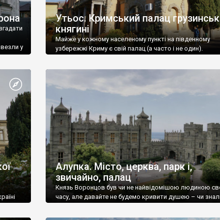
рона
Утьос. Кримський палац грузинськ
княгині
згадати
Майже у кожному населеному пункті на південному
ивезли у
узбережжі Криму є свій палац (а часто і не один).
ої
Алупка. Місто, церква, парк і,
звичайно, палац
Князь Воронцов був чи не найвідомішою людиною св
раїні
часу, але давайте не будемо кривити душею – чи знал
це прізвище до відвідин Алупки? Мабуть все таки ні.