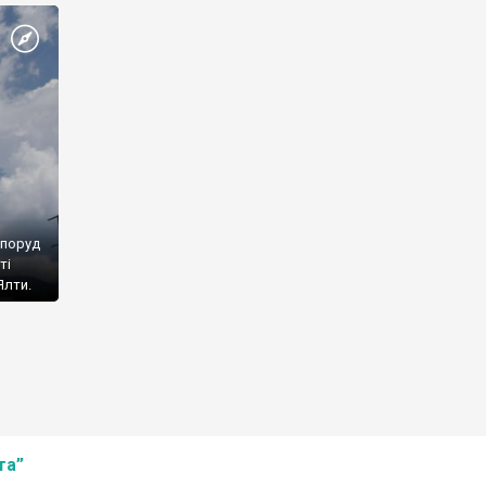
споруд
ті
Ялти.
та”