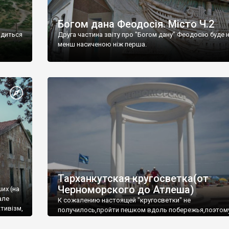
Богом дана Феодосія. Місто Ч.2
одиться
Друга частина звіту про "Богом дану" Феодосію буде 
менш насиченою ніж перша.
Тарханкутская кругосветка(от
Черноморского до Атлеша)
ших (на
але
К сожалению настоящей "кругосветки" не
тивізм,
получилось,пройти пешком вдоль побережья,поэтом
совершали радиальные вылазки из Оленевки.