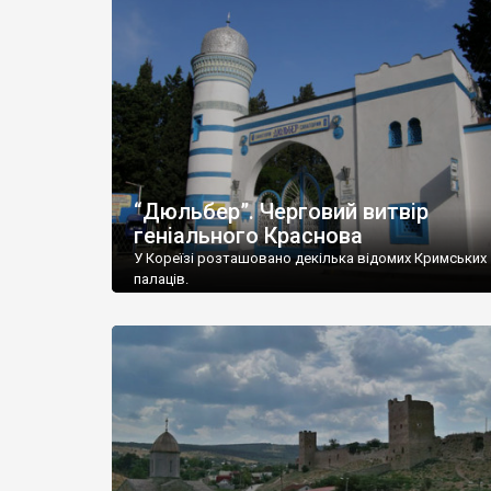
“Дюльбер”. Черговий витвір
геніального Краснова
У Кореїзі розташовано декілька відомих Кримських
палаців.