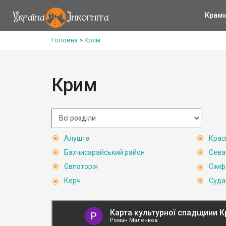
Крам
Головна
>
Крим
Крим
Алушта
Крас
Бахчисарайський район
Сева
Євпаторія
Сімф
Керч
Суда