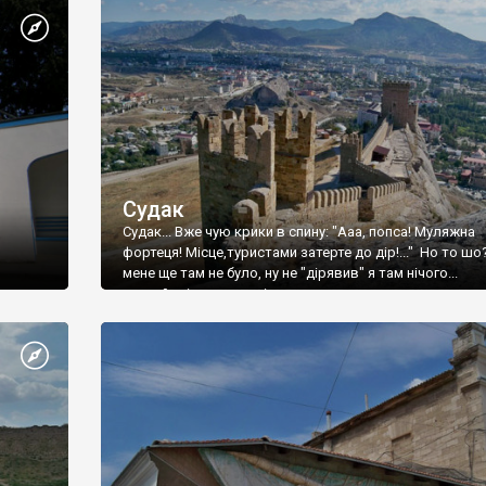
Судак
Судак... Вже чую крики в спину: "Ааа, попса! Муляжна
фортеця! Місце,туристами затерте до дір!..." Но то шо
мене ще там не було, ну не "дірявив" я там нічого...
принаймні до цього літа.