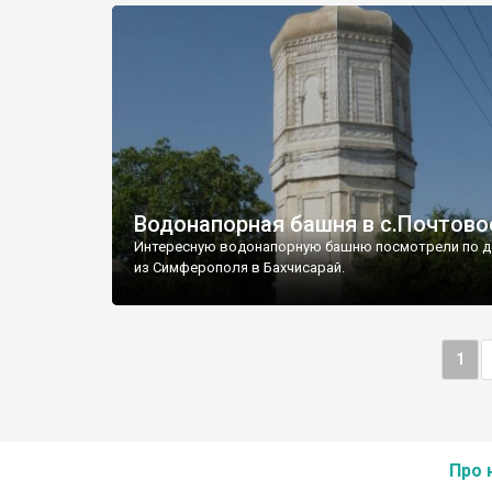
Водонапорная башня в с.Почтово
Интересную водонапорную башню посмотрели по д
из Симферополя в Бахчисарай.
1
Про 