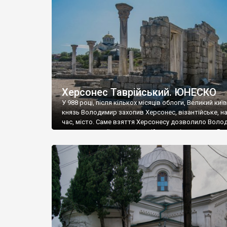
музею «Новгородський музей-заповідник» сотні арт
візантійської доби. Раритети викрадені з фондів об’
культурної спадщини ЮНЕСКО «Херсонеса Таврійсько
Офіційно – на виставку «Золото Візантії», але експер
влада в Україні вважають це лише […]
Херсонес Таврійський. ЮНЕСКО
У 988 році, після кількох місяців облоги, Великий киї
князь Володимир захопив Херсонес, візантійське, на
час, місто. Саме взяття Херсонесу дозволило Воло
диктувати свої умови візантійському імператору Вас
та одружитися з його дочкою Ганною. Цього ж року,
Херсонесі Володимир-язичник, став Василем-
християнином. А потім було Хрещення Русі. На честь
Херсонесу Таврійського названо місто […]