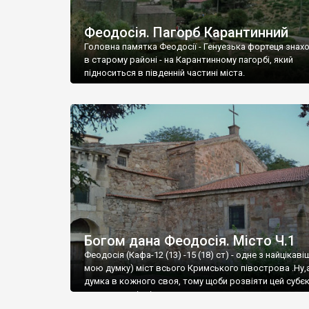
Феодосія. Пагорб Карантинний
Головна памятка Феодосії - Генуезька фортеця знах
в старому районі - на Карантинному пагорбі, який
підноситься в південній частині міста.
Богом дана Феодосія. Місто Ч.1
Феодосія (Кафа-12 (13) -15 (18) ст) - одне з найцікаві
мою думку) міст всього Кримського півострова .Ну,
думка в кожного своя, тому щоби розвіяти цей субєк
запрошую відвідати це