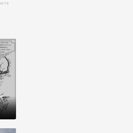
им та
ора і
є
го типу,
ей-
рний
ста:
 райони
від 2
I
і,
рукти,
 котрі