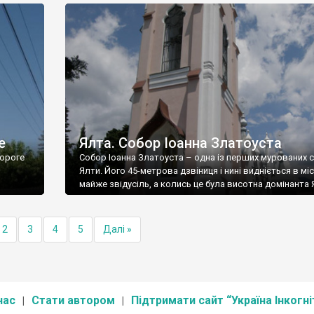
е
Ялта. Собор Іоанна Златоуста
ороге
Собор Іоанна Златоуста – одна із перших мурованих 
Ялти. Його 45-метрова дзвіниця і нині видніється в міс
майже звідусіль, а колись це була висотна домінанта 
2
3
4
5
Далі »
нас
Стати автором
Підтримати сайт “Україна Інкогні