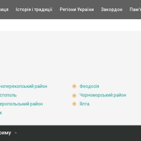
ниця
Історія і традиції
Регіони України
Закордон
Пам'
ноперекопський район
Феодосія
стополь
Чорноморський район
еропольський район
Ялта
к