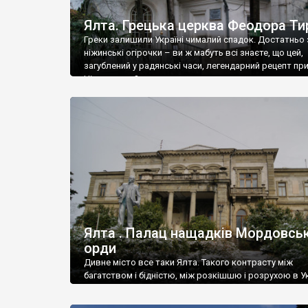
Ялта. Грецька церква Феодора Ти
Греки залишили Україні чималий спадок. Достатньо 
ніжинські огірочки – ви ж мабуть всі знаєте, що цей,
загублений у радянські часи, легендарний рецепт пр
Ніжин греки?
Ялта . Палац нащадків Мордовськ
орди
Дивне місто все таки Ялта. Такого контрасту між
багатством і бідністю, між розкішшю і розрухою в Ук
більше не знайдеш.