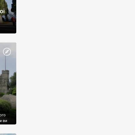
ої
ого
и ви