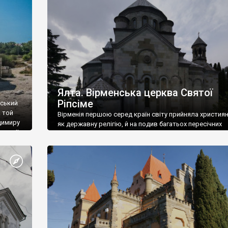
ефактів
називаються «повстяками» (postaki)…” “Вино. Крим
єкту
виробляє відмінне вино і його вдосталь: воно все ду
го».
легке біле і дуже […]
ти та
Ялта. Вірменська церква Святої
Ріпсіме
вський
 той
Вірменія першою серед країн світу прийняла христия
димиру
як державну релігію, й на подив багатьох пересічних
илю ІІ,
українців, які усіх кавказців вважають мусульманами,
 в
вірмени є відданими вірянами Христа