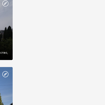
же
нство,