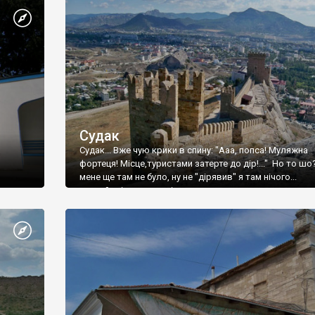
Судак
Судак... Вже чую крики в спину: "Ааа, попса! Муляжна
фортеця! Місце,туристами затерте до дір!..." Но то шо
мене ще там не було, ну не "дірявив" я там нічого...
принаймні до цього літа.