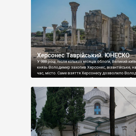
музею «Новгородський музей-заповідник» сотні арт
візантійської доби. Раритети викрадені з фондів об’
культурної спадщини ЮНЕСКО «Херсонеса Таврійсько
Офіційно – на виставку «Золото Візантії», але експер
влада в Україні вважають це лише […]
Херсонес Таврійський. ЮНЕСКО
У 988 році, після кількох місяців облоги, Великий киї
князь Володимир захопив Херсонес, візантійське, на
час, місто. Саме взяття Херсонесу дозволило Воло
диктувати свої умови візантійському імператору Вас
та одружитися з його дочкою Ганною. Цього ж року,
Херсонесі Володимир-язичник, став Василем-
християнином. А потім було Хрещення Русі. На честь
Херсонесу Таврійського названо місто […]