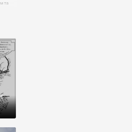
им та
ора і
є
го типу,
ей-
рний
ста:
 райони
від 2
I
і,
рукти,
 котрі