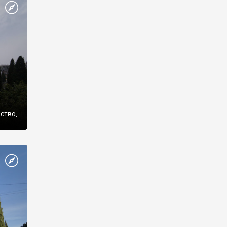
же
нство,