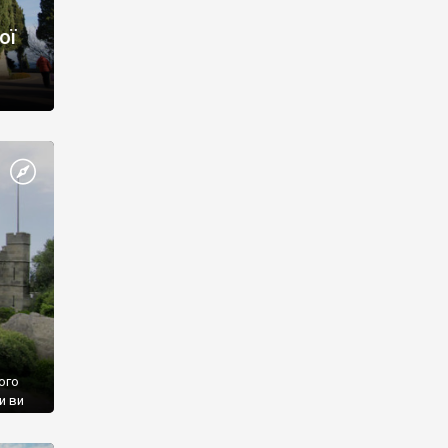
ої
ого
и ви