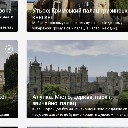
рона
Утьос. Кримський палац грузинськ
княгині
згадати
Майже у кожному населеному пункті на південному
ивезли у
узбережжі Криму є свій палац (а часто і не один).
ої
Алупка. Місто, церква, парк і,
звичайно, палац
Князь Воронцов був чи не найвідомішою людиною св
раїні
часу, але давайте не будемо кривити душею – чи знал
це прізвище до відвідин Алупки? Мабуть все таки ні.