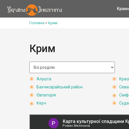
Крам
Головна
>
Крим
Крим
Алушта
Крас
Бахчисарайський район
Сева
Євпаторія
Сімф
Керч
Суда