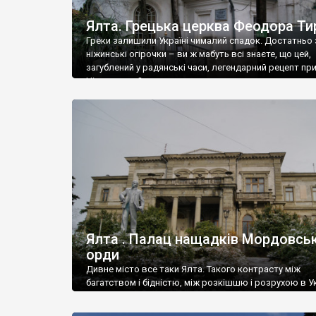
Ялта. Грецька церква Феодора Ти
Греки залишили Україні чималий спадок. Достатньо 
ніжинські огірочки – ви ж мабуть всі знаєте, що цей,
загублений у радянські часи, легендарний рецепт пр
Ніжин греки?
Ялта . Палац нащадків Мордовськ
орди
Дивне місто все таки Ялта. Такого контрасту між
багатством і бідністю, між розкішшю і розрухою в Ук
більше не знайдеш.