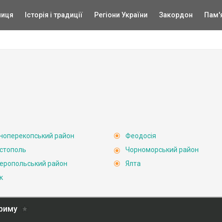
ниця
Історія і традиції
Регіони України
Закордон
Пам'
ноперекопський район
Феодосія
стополь
Чорноморський район
еропольський район
Ялта
к