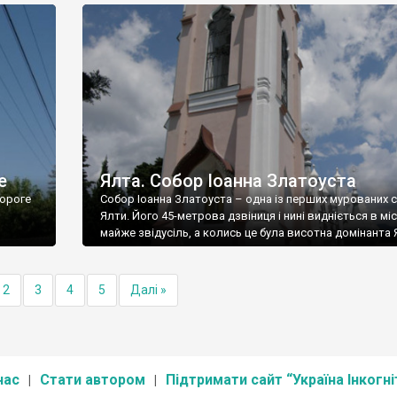
е
Ялта. Собор Іоанна Златоуста
ороге
Собор Іоанна Златоуста – одна із перших мурованих 
Ялти. Його 45-метрова дзвіниця і нині видніється в міс
майже звідусіль, а колись це була висотна домінанта 
2
3
4
5
Далі »
нас
Стати автором
Підтримати сайт “Україна Інкогні