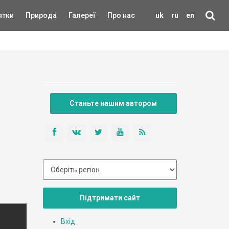
ятки
Природа
Галереї
Про нас
uk
ru
en
Станьте нашим автором
Підтримати сайт
Вхід