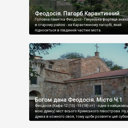
Феодосія. Пагорб Карантинний
Головна памятка Феодосії - Генуезька фортеця знах
в старому районі - на Карантинному пагорбі, який
підноситься в південній частині міста.
Богом дана Феодосія. Місто Ч.1
Феодосія (Кафа-12 (13) -15 (18) ст) - одне з найцікаві
мою думку) міст всього Кримського півострова .Ну,
думка в кожного своя, тому щоби розвіяти цей субєк
запрошую відвідати це