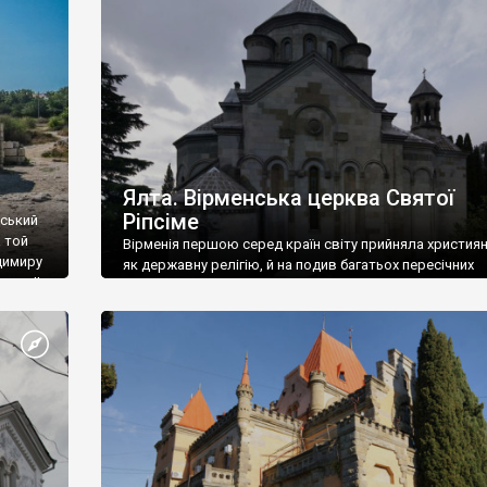
ефактів
називаються «повстяками» (postaki)…” “Вино. Крим
єкту
виробляє відмінне вино і його вдосталь: воно все ду
го».
легке біле і дуже […]
ти та
Ялта. Вірменська церква Святої
Ріпсіме
вський
 той
Вірменія першою серед країн світу прийняла христия
димиру
як державну релігію, й на подив багатьох пересічних
илю ІІ,
українців, які усіх кавказців вважають мусульманами,
 в
вірмени є відданими вірянами Христа