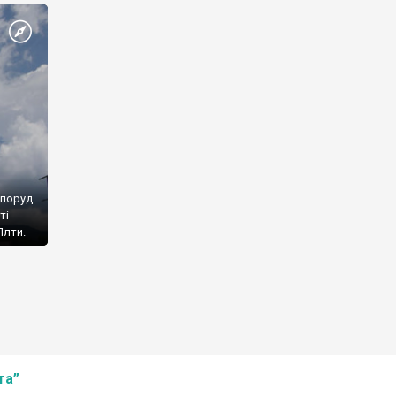
споруд
ті
Ялти.
та”