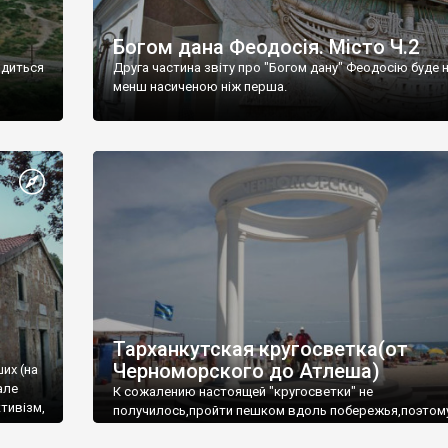
Богом дана Феодосія. Місто Ч.2
одиться
Друга частина звіту про "Богом дану" Феодосію буде 
менш насиченою ніж перша.
Тарханкутская кругосветка(от
Черноморского до Атлеша)
ших (на
але
К сожалению настоящей "кругосветки" не
тивізм,
получилось,пройти пешком вдоль побережья,поэтом
совершали радиальные вылазки из Оленевки.