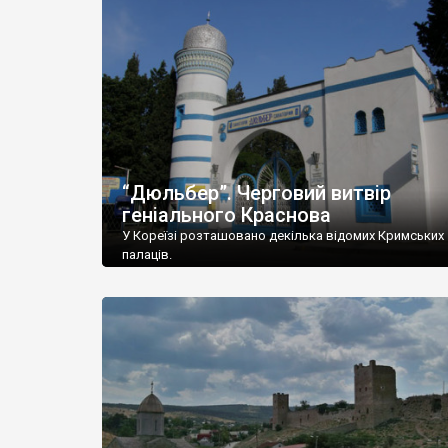
“Дюльбер”. Черговий витвір
геніального Краснова
У Кореїзі розташовано декілька відомих Кримських
палаців.