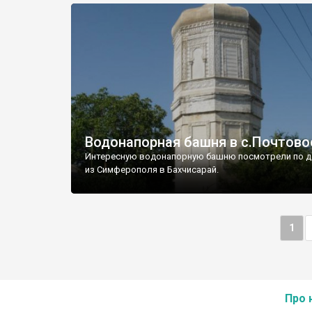
Водонапорная башня в с.Почтово
Интересную водонапорную башню посмотрели по д
из Симферополя в Бахчисарай.
1
Про 