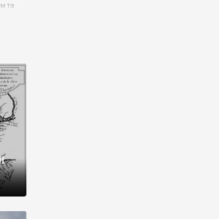
им та
ора і
є
го типу,
ей-
рний
ста:
 райони
від 2
I
і,
рукти,
 котрі