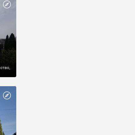
же
нство,