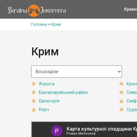
Крам
Головна
>
Крим
Крим
Алушта
Крас
Бахчисарайський район
Сева
Євпаторія
Сімф
Керч
Суда