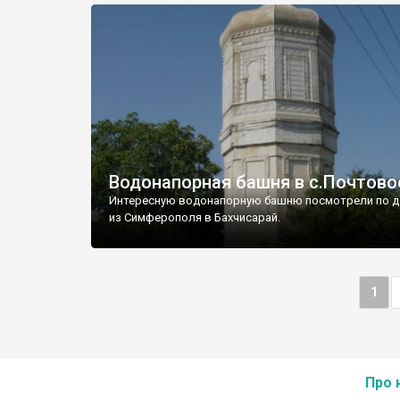
Водонапорная башня в с.Почтово
Интересную водонапорную башню посмотрели по д
из Симферополя в Бахчисарай.
1
Про 