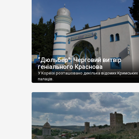
“Дюльбер”. Черговий витвір
геніального Краснова
У Кореїзі розташовано декілька відомих Кримських
палаців.