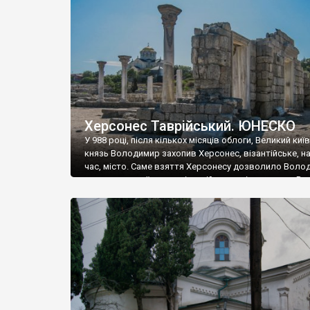
музею «Новгородський музей-заповідник» сотні арт
візантійської доби. Раритети викрадені з фондів об’
культурної спадщини ЮНЕСКО «Херсонеса Таврійсько
Офіційно – на виставку «Золото Візантії», але експер
влада в Україні вважають це лише […]
Херсонес Таврійський. ЮНЕСКО
У 988 році, після кількох місяців облоги, Великий киї
князь Володимир захопив Херсонес, візантійське, на
час, місто. Саме взяття Херсонесу дозволило Воло
диктувати свої умови візантійському імператору Вас
та одружитися з його дочкою Ганною. Цього ж року,
Херсонесі Володимир-язичник, став Василем-
християнином. А потім було Хрещення Русі. На честь
Херсонесу Таврійського названо місто […]