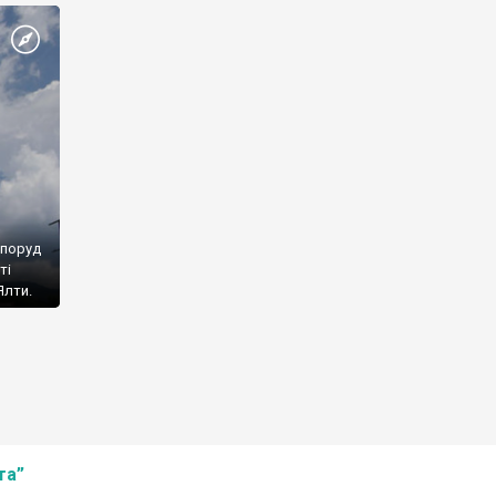
споруд
ті
Ялти.
та”