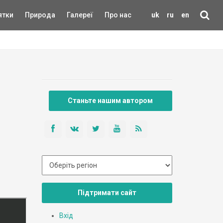
ятки
Природа
Галереї
Про нас
uk
ru
en
Станьте нашим автором
Підтримати сайт
Вхід