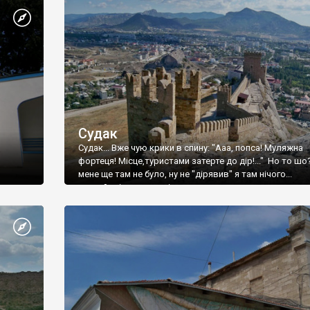
Судак
Судак... Вже чую крики в спину: "Ааа, попса! Муляжна
фортеця! Місце,туристами затерте до дір!..." Но то шо
мене ще там не було, ну не "дірявив" я там нічого...
принаймні до цього літа.