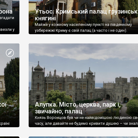
рона
Утьос. Кримський палац грузинськ
княгині
згадати
Майже у кожному населеному пункті на південному
ивезли у
узбережжі Криму є свій палац (а часто і не один).
ої
Алупка. Місто, церква, парк і,
звичайно, палац
Князь Воронцов був чи не найвідомішою людиною св
раїні
часу, але давайте не будемо кривити душею – чи знал
це прізвище до відвідин Алупки? Мабуть все таки ні.