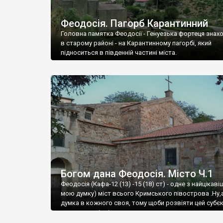
Феодосія. Пагорб Карантинний
Головна памятка Феодосії - Генуезька фортеця знах
в старому районі - на Карантинному пагорбі, який
підноситься в південній частині міста.
Богом дана Феодосія. Місто Ч.1
Феодосія (Кафа-12 (13) -15 (18) ст) - одне з найцікаві
мою думку) міст всього Кримського півострова .Ну,
думка в кожного своя, тому щоби розвіяти цей субєк
запрошую відвідати це