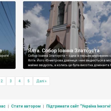
е
Ялта. Собор Іоанна Златоуста
ороге
Собор Іоанна Златоуста – одна із перших мурованих 
Ялти. Його 45-метрова дзвіниця і нині видніється в міс
майже звідусіль, а колись це була висотна домінанта 
2
3
4
5
Далі »
нас
Стати автором
Підтримати сайт “Україна Інкогні