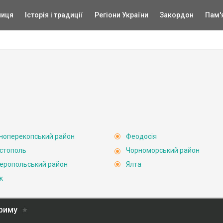
ниця
Історія і традиції
Регіони України
Закордон
Пам'
ноперекопський район
Феодосія
стополь
Чорноморський район
еропольський район
Ялта
к