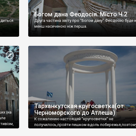
Богом дана Феодосія. Місто Ч.2
одиться
Друга частина звіту про "Богом дану" Феодосію буде 
менш насиченою ніж перша.
Тарханкутская кругосветка(от
Черноморского до Атлеша)
ших (на
але
К сожалению настоящей "кругосветки" не
тивізм,
получилось,пройти пешком вдоль побережья,поэтом
совершали радиальные вылазки из Оленевки.