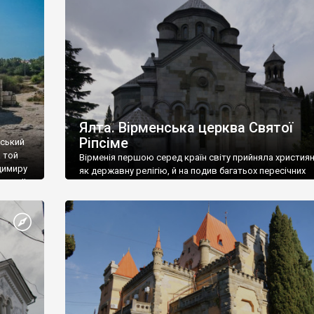
ефактів
називаються «повстяками» (postaki)…” “Вино. Крим
єкту
виробляє відмінне вино і його вдосталь: воно все ду
го».
легке біле і дуже […]
ти та
Ялта. Вірменська церква Святої
Ріпсіме
вський
 той
Вірменія першою серед країн світу прийняла христия
димиру
як державну релігію, й на подив багатьох пересічних
илю ІІ,
українців, які усіх кавказців вважають мусульманами,
 в
вірмени є відданими вірянами Христа