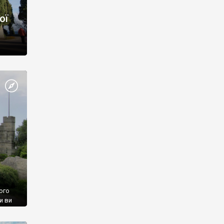
ої
ого
и ви