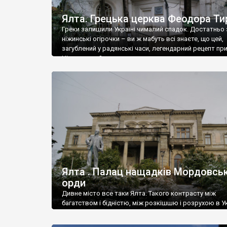
Ялта. Грецька церква Феодора Ти
Греки залишили Україні чималий спадок. Достатньо 
ніжинські огірочки – ви ж мабуть всі знаєте, що цей,
загублений у радянські часи, легендарний рецепт пр
Ніжин греки?
Ялта . Палац нащадків Мордовськ
орди
Дивне місто все таки Ялта. Такого контрасту між
багатством і бідністю, між розкішшю і розрухою в Ук
більше не знайдеш.