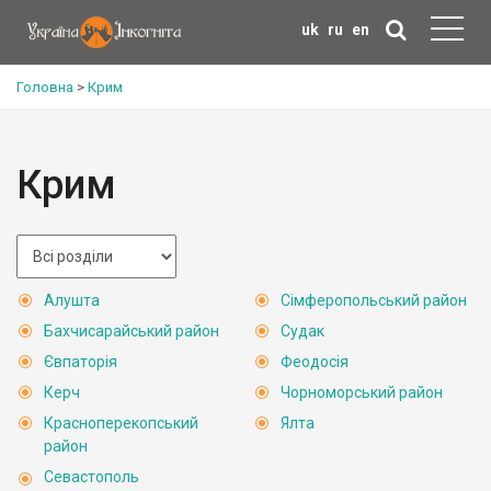
uk
ru
en
Головна
>
Крим
Крим
Алушта
Сімферопольський район
Бахчисарайський район
Судак
Євпаторія
Феодосія
Керч
Чорноморський район
Красноперекопський
Ялта
район
Севастополь