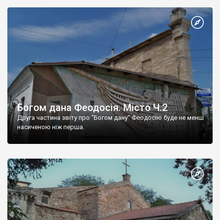
Богом дана Феодосія. Місто Ч.2
Друга частина звіту про "Богом дану" Феодосію буде не менш
насиченою ніж перша.