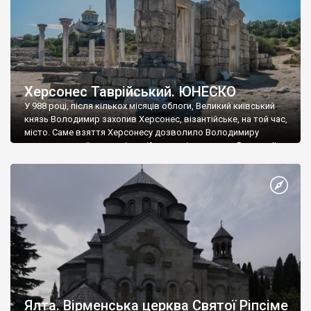
Херсонес Таврійський. ЮНЕСКО
У 988 році, після кількох місяців облоги, Великий київський
князь Володимир захопив Херсонес, візантійське, на той час,
місто. Саме взяття Херсонесу дозволило Володимиру
диктувати свої умови візантійському імператору Василю ІІ, та
одружитися з його дочкою Ганною. Цього ж року, в
Херсонесі Володимир-язичник, став Василем-християнином.
А потім було Хрещення Русі. На честь Херсонесу Таврійського
названо місто […]
Ялта. Вірменська церква Святої Ріпсіме