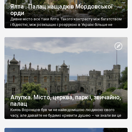
Ялта . Палац нащадків Мордовської
орди
Дивне місто все таки Ялта. Такого контрасту між багатством
і бідністю, між розкішшю і розрухою в Україні більше не
знайдеш.
Алупка. Місто, церква, парк і, звичайно,
палац
Князь Воронцов був чи не найвідомішою людиною свого
часу, але давайте не будемо кривити душею – чи знали ви це
прізвище до відвідин Алупки? Мабуть все таки ні.