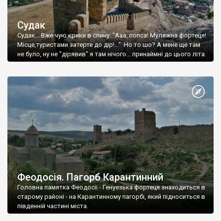
Судак
Судак... Вже чую крики в спину: "Ааа, попса! Муляжна фортеця!
Місце,туристами затерте до дір!..." Но то шо? А мене ще там
не було, ну не "дірявив" я там нічого... принаймні до цього літа.
Феодосія. Пагорб Карантинний
Головна памятка Феодосії - Генуезька фортеця знаходиться в
старому районі - на Карантинному пагорбі, який підноситься в
південній частині міста.