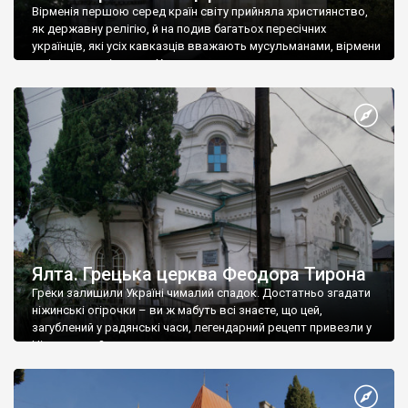
Вірменія першою серед країн світу прийняла християнство,
як державну релігію, й на подив багатьох пересічних
українців, які усіх кавказців вважають мусульманами, вірмени
є відданими вірянами Христа
Ялта. Грецька церква Феодора Тирона
Греки залишили Україні чималий спадок. Достатньо згадати
ніжинські огірочки – ви ж мабуть всі знаєте, що цей,
загублений у радянські часи, легендарний рецепт привезли у
Ніжин греки?