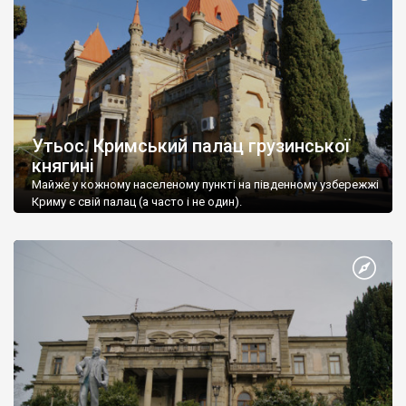
Утьос. Кримський палац грузинської
княгині
Майже у кожному населеному пункті на південному узбережжі
Криму є свій палац (а часто і не один).