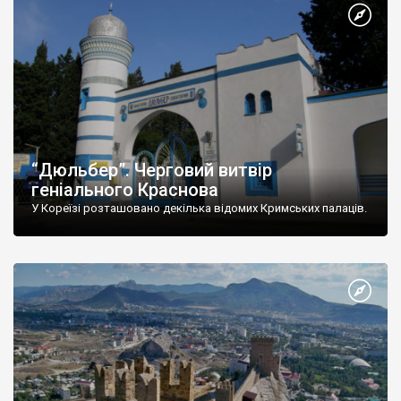
“Дюльбер”. Черговий витвір
геніального Краснова
У Кореїзі розташовано декілька відомих Кримських палаців.