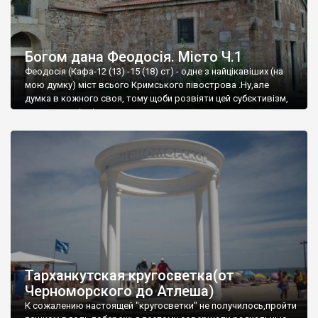
Богом дана Феодосія. Місто Ч.1
Феодосія (Кафа-12 (13) -15 (18) ст) - одне з найцікавіших (на
мою думку) міст всього Кримського півострова .Ну,але
думка в кожного своя, тому щоби розвіяти цей субєктивізм,
запрошую відвідати це
Тарханкутская кругосветка(от
Черноморского до Атлеша)
К сожалению настоящей "кругосветки" не получилось,пройти