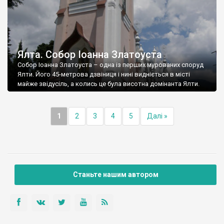
Ялта. Собор Іоанна Златоуста
Собор Іоанна Златоуста – одна із перших мурованих споруд
Ялти. Його 45-метрова дзвіниця і нині видніється в місті
майже звідусіль, а колись це була висотна домінанта Ялти.
1
2
3
4
5
Далі »
Станьте нашим автором