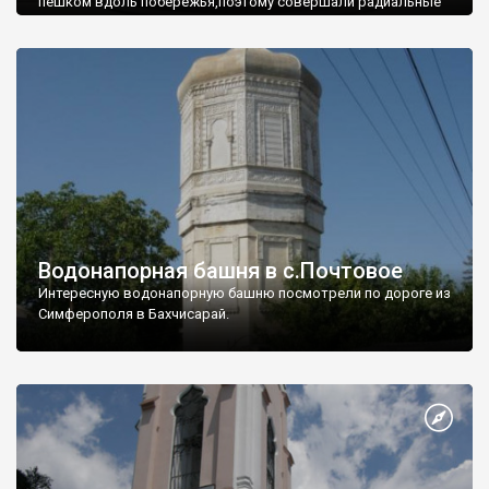
пешком вдоль побережья,поэтому совершали радиальные
вылазки из Оленевки.
Водонапорная башня в с.Почтовое
Интересную водонапорную башню посмотрели по дороге из
Симферополя в Бахчисарай.