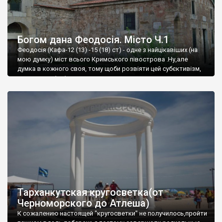
Богом дана Феодосія. Місто Ч.1
Феодосія (Кафа-12 (13) -15 (18) ст) - одне з найцікавіших (на
мою думку) міст всього Кримського півострова .Ну,але
думка в кожного своя, тому щоби розвіяти цей субєктивізм,
запрошую відвідати це
Тарханкутская кругосветка(от
Черноморского до Атлеша)
К сожалению настоящей "кругосветки" не получилось,пройти