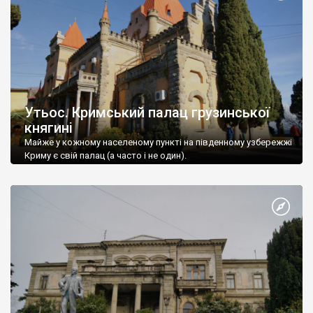
Утьос. Кримський палац грузинської
княгині
Майже у кожному населеному пункті на південному узбережжі
Криму є свій палац (а часто і не один).