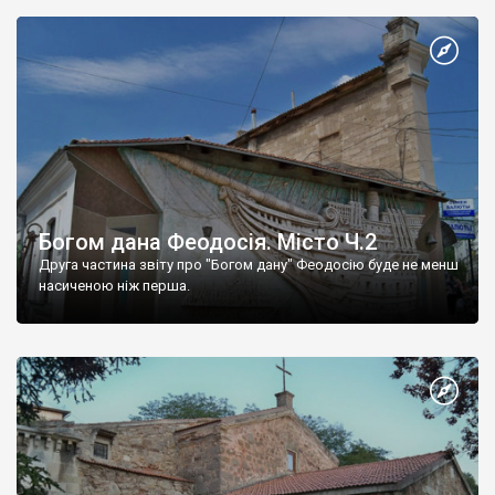
Богом дана Феодосія. Місто Ч.2
Друга частина звіту про "Богом дану" Феодосію буде не менш
насиченою ніж перша.