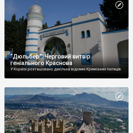
“Дюльбер”. Черговий витвір
геніального Краснова
У Кореїзі розташовано декілька відомих Кримських палаців.