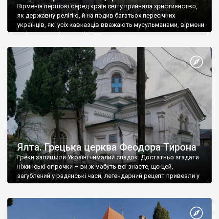
Вірменія першою серед країн світу прийняла християнство,
як державну релігію, й на подив багатьох пересічних
українців, які усіх кавказців вважають мусульманами, вірмени
є відданими вірянами Христа
Ялта. Грецька церква Феодора Тирона
Греки залишили Україні чималий спадок. Достатньо згадати
ніжинські огірочки – ви ж мабуть всі знаєте, що цей,
загублений у радянські часи, легендарний рецепт привезли у
Ніжин греки?