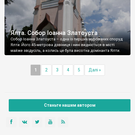
Ялта. Собор Іоанна Златоуста
Собор Іоанна Златоуста – одна із перших мурованих споруд
Ялти. Його 45-метрова дзвіниця і нині видніється в місті
майже звідусіль, а колись це була висотна домінанта Ялти.
1
2
3
4
5
Далі »
Станьте нашим автором