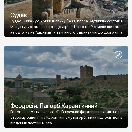
Судак
Судак... Вже чую крики в спину: "Ааа, попса! Муляжна фортеця!
Місце,туристами затерте до дір!..." Но то шо? А мене ще там
не було, ну не "дірявив" я там нічого... принаймні до цього літа.
Феодосія. Пагорб Карантинний
Головна памятка Феодосії - Генуезька фортеця знаходиться в
старому районі - на Карантинному пагорбі, який підноситься в
південній частині міста.