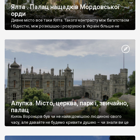
Ялта . Палац нащадків Мордовської
орди
Дивне місто все таки Ялта. Такого контрасту між багатством
і бідністю, між розкішшю і розрухою в Україні більше не
знайдеш.
Алупка. Місто, церква, парк і, звичайно,
палац
Князь Воронцов був чи не найвідомішою людиною свого
часу, але давайте не будемо кривити душею – чи знали ви це
прізвище до відвідин Алупки? Мабуть все таки ні.