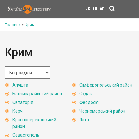
uk
ru
en
Головна
>
Крим
Крим
Алушта
Сімферопольський район
Бахчисарайський район
Судак
Євпаторія
Феодосія
Керч
Чорноморський район
Красноперекопський
Ялта
район
Севастополь