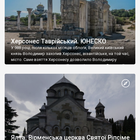
Херсонес Таврійський. ЮНЕСКО
У 988 році, після кількох місяців облоги, Великий київський
князь Володимир захопив Херсонес, візантійське, на той час,
місто. Саме взяття Херсонесу дозволило Володимиру
диктувати свої умови візантійському імператору Василю ІІ, та
одружитися з його дочкою Ганною. Цього ж року, в
Херсонесі Володимир-язичник, став Василем-християнином.
А потім було Хрещення Русі. На честь Херсонесу Таврійського
названо місто […]
Ялта. Вірменська церква Святої Ріпсіме