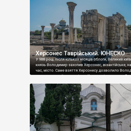
музею «Новгородський музей-заповідник» сотні арт
візантійської доби. Раритети викрадені з фондів об’
культурної спадщини ЮНЕСКО «Херсонеса Таврійсько
Офіційно – на виставку «Золото Візантії», але експер
влада в Україні вважають це лише […]
Херсонес Таврійський. ЮНЕСКО
У 988 році, після кількох місяців облоги, Великий киї
князь Володимир захопив Херсонес, візантійське, на
час, місто. Саме взяття Херсонесу дозволило Воло
диктувати свої умови візантійському імператору Вас
та одружитися з його дочкою Ганною. Цього ж року,
Херсонесі Володимир-язичник, став Василем-
християнином. А потім було Хрещення Русі. На честь
Херсонесу Таврійського названо місто […]