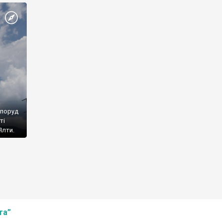
споруд
ті
Ялти.
та”