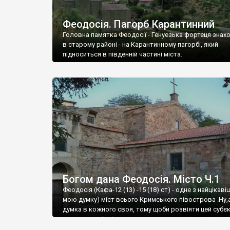
Феодосія. Пагорб Карантинний
Головна памятка Феодосії - Генуезька фортеця знах
в старому районі - на Карантинному пагорбі, який
підноситься в південній частині міста.
Богом дана Феодосія. Місто Ч.1
Феодосія (Кафа-12 (13) -15 (18) ст) - одне з найцікаві
мою думку) міст всього Кримського півострова .Ну,
думка в кожного своя, тому щоби розвіяти цей субєк
запрошую відвідати це