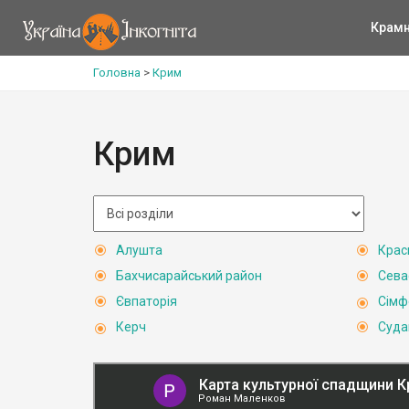
Крам
Головна
>
Крим
Крим
Алушта
Крас
Бахчисарайський район
Сева
Євпаторія
Сімф
Керч
Суда