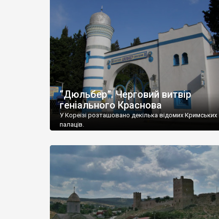
“Дюльбер”. Черговий витвір
геніального Краснова
У Кореїзі розташовано декілька відомих Кримських
палаців.