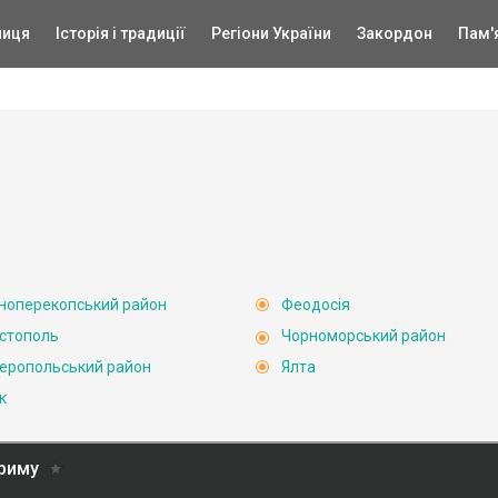
ниця
Історія і традиції
Регіони України
Закордон
Пам'
ноперекопський район
Феодосія
стополь
Чорноморський район
еропольський район
Ялта
к