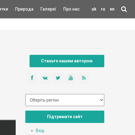
ятки
Природа
Галереї
Про нас
uk
ru
en
Станьте нашим автором
Підтримати сайт
Вхід