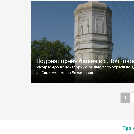
Водонапорная башня в с.Почтово
Интересную водонапорную башню посмотрели по д
из Симферополя в Бахчисарай.
1
Про 