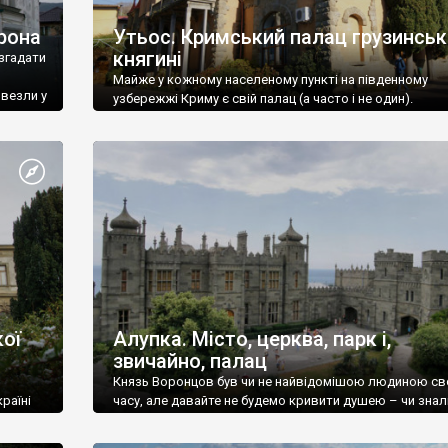
рона
Утьос. Кримський палац грузинськ
княгині
згадати
Майже у кожному населеному пункті на південному
ивезли у
узбережжі Криму є свій палац (а часто і не один).
ої
Алупка. Місто, церква, парк і,
звичайно, палац
Князь Воронцов був чи не найвідомішою людиною св
раїні
часу, але давайте не будемо кривити душею – чи знал
це прізвище до відвідин Алупки? Мабуть все таки ні.