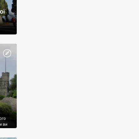
ої
ого
и ви