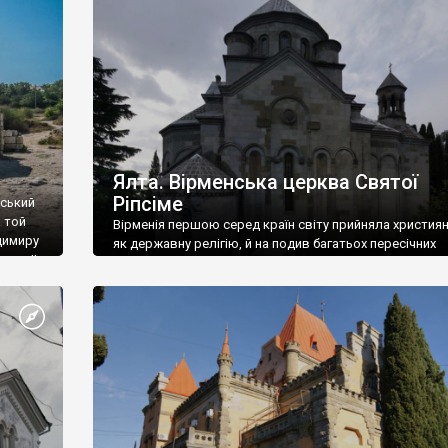
ефактів
називаються «повстяками» (postaki)…” “Вино. Крим
єкту
виробляє відмінне вино і його вдосталь: воно все ду
го».
легке біле і дуже […]
ти та
Ялта. Вірменська церква Святої
Ріпсіме
вський
 той
Вірменія першою серед країн світу прийняла христия
димиру
як державну релігію, й на подив багатьох пересічних
илю ІІ,
українців, які усіх кавказців вважають мусульманами,
 в
вірмени є відданими вірянами Христа