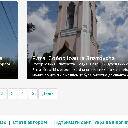
е
Ялта. Собор Іоанна Златоуста
ороге
Собор Іоанна Златоуста – одна із перших мурованих 
Ялти. Його 45-метрова дзвіниця і нині видніється в міс
майже звідусіль, а колись це була висотна домінанта 
2
3
4
5
Далі »
нас
Стати автором
Підтримати сайт “Україна Інкогні