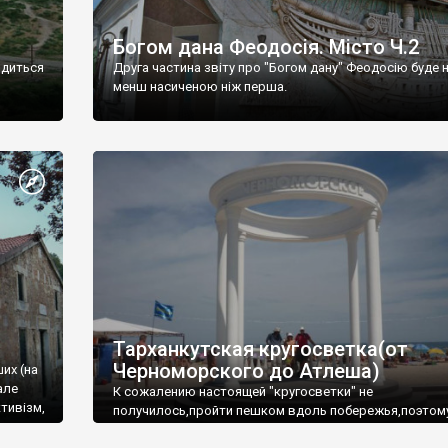
Богом дана Феодосія. Місто Ч.2
одиться
Друга частина звіту про "Богом дану" Феодосію буде 
менш насиченою ніж перша.
Тарханкутская кругосветка(от
Черноморского до Атлеша)
ших (на
але
К сожалению настоящей "кругосветки" не
тивізм,
получилось,пройти пешком вдоль побережья,поэтом
совершали радиальные вылазки из Оленевки.