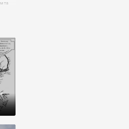
им та
ора і
є
го типу,
ей-
рний
ста:
 райони
від 2
I
і,
рукти,
 котрі