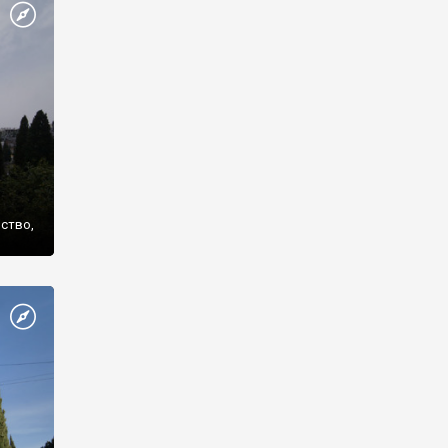
же
нство,