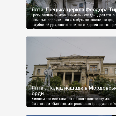
Ялта. Грецька церква Феодора Ти
Греки залишили Україні чималий спадок. Достатньо 
ніжинські огірочки – ви ж мабуть всі знаєте, що цей,
загублений у радянські часи, легендарний рецепт пр
Ніжин греки?
Ялта . Палац нащадків Мордовськ
орди
Дивне місто все таки Ялта. Такого контрасту між
багатством і бідністю, між розкішшю і розрухою в Ук
більше не знайдеш.