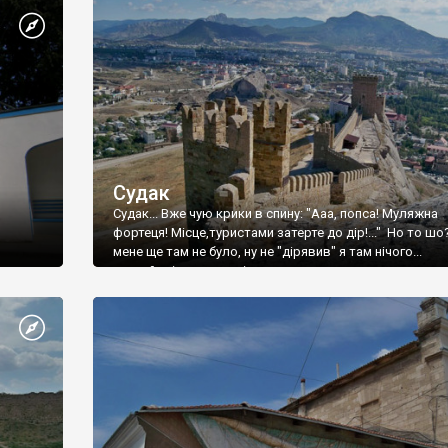
Судак
Судак... Вже чую крики в спину: "Ааа, попса! Муляжна
фортеця! Місце,туристами затерте до дір!..." Но то шо
мене ще там не було, ну не "дірявив" я там нічого...
принаймні до цього літа.