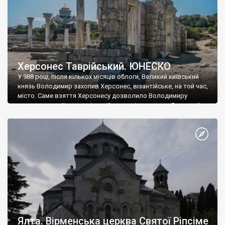
Херсонес Таврійський. ЮНЕСКО
У 988 році, після кількох місяців облоги, Великий київський
князь Володимир захопив Херсонес, візантійське, на той час,
місто. Саме взяття Херсонесу дозволило Володимиру
диктувати свої умови візантійському імператору Василю ІІ, та
одружитися з його дочкою Ганною. Цього ж року, в
Херсонесі Володимир-язичник, став Василем-християнином.
А потім було Хрещення Русі. На честь Херсонесу Таврійського
названо місто […]
Ялта. Вірменська церква Святої Ріпсіме