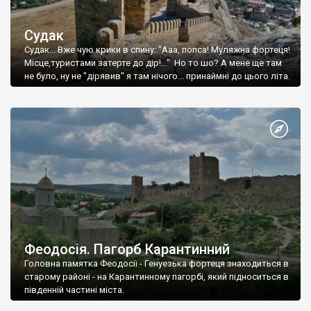
Судак
Судак... Вже чую крики в спину: "Ааа, попса! Муляжна фортеця!
Місце,туристами затерте до дір!..." Но то шо? А мене ще там
не було, ну не "дірявив" я там нічого... принаймні до цього літа.
Феодосія. Пагорб Карантинний
Головна памятка Феодосії - Генуезька фортеця знаходиться в
старому районі - на Карантинному пагорбі, який підноситься в
південній частині міста.