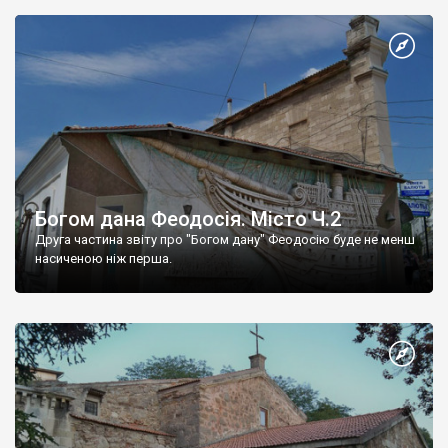
Богом дана Феодосія. Місто Ч.2
Друга частина звіту про "Богом дану" Феодосію буде не менш
насиченою ніж перша.