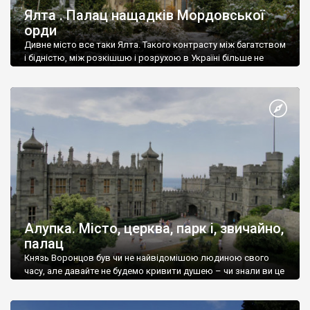
Ялта . Палац нащадків Мордовської
орди
Дивне місто все таки Ялта. Такого контрасту між багатством
і бідністю, між розкішшю і розрухою в Україні більше не
знайдеш.
Алупка. Місто, церква, парк і, звичайно,
палац
Князь Воронцов був чи не найвідомішою людиною свого
часу, але давайте не будемо кривити душею – чи знали ви це
прізвище до відвідин Алупки? Мабуть все таки ні.