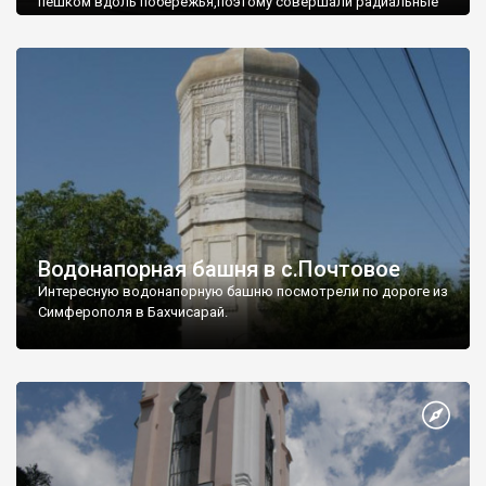
пешком вдоль побережья,поэтому совершали радиальные
вылазки из Оленевки.
Водонапорная башня в с.Почтовое
Интересную водонапорную башню посмотрели по дороге из
Симферополя в Бахчисарай.