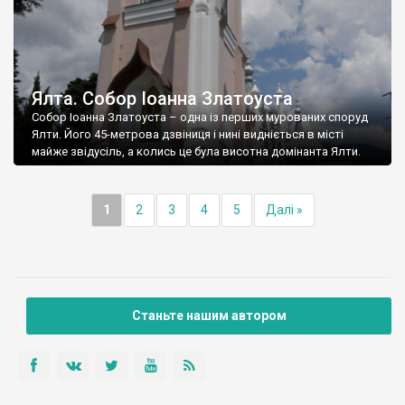
Ялта. Собор Іоанна Златоуста
Собор Іоанна Златоуста – одна із перших мурованих споруд
Ялти. Його 45-метрова дзвіниця і нині видніється в місті
майже звідусіль, а колись це була висотна домінанта Ялти.
1
2
3
4
5
Далі »
Станьте нашим автором