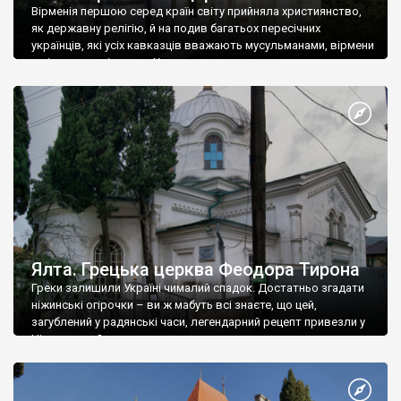
Вірменія першою серед країн світу прийняла християнство,
як державну релігію, й на подив багатьох пересічних
українців, які усіх кавказців вважають мусульманами, вірмени
є відданими вірянами Христа
Ялта. Грецька церква Феодора Тирона
Греки залишили Україні чималий спадок. Достатньо згадати
ніжинські огірочки – ви ж мабуть всі знаєте, що цей,
загублений у радянські часи, легендарний рецепт привезли у
Ніжин греки?