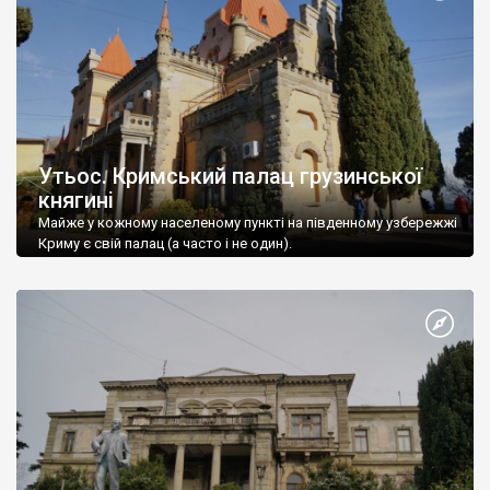
Утьос. Кримський палац грузинської
княгині
Майже у кожному населеному пункті на південному узбережжі
Криму є свій палац (а часто і не один).