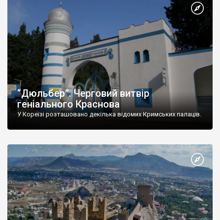
“Дюльбер”. Черговий витвір
геніального Краснова
У Кореїзі розташовано декілька відомих Кримських палаців.