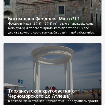
Богом дана Феодосія. Місто Ч.1
Феодосія (Кафа-12 (13) -15 (18) ст) - одне з найцікавіших (на
мою думку) міст всього Кримського півострова .Ну,але
думка в кожного своя, тому щоби розвіяти цей субєктивізм,
запрошую відвідати це
Тарханкутская кругосветка(от
Черноморского до Атлеша)
К сожалению настоящей "кругосветки" не получилось,пройти