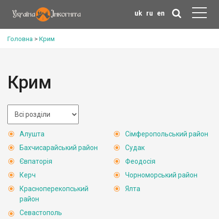
uk
ru
en
Головна
>
Крим
Крим
Алушта
Сімферопольський район
Бахчисарайський район
Судак
Євпаторія
Феодосія
Керч
Чорноморський район
Красноперекопський
Ялта
район
Севастополь