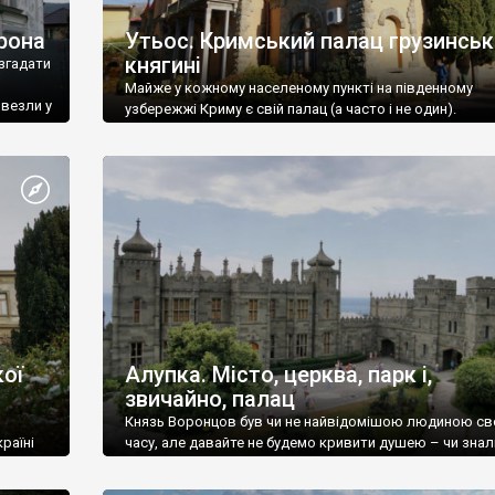
рона
Утьос. Кримський палац грузинськ
княгині
згадати
Майже у кожному населеному пункті на південному
ивезли у
узбережжі Криму є свій палац (а часто і не один).
ої
Алупка. Місто, церква, парк і,
звичайно, палац
Князь Воронцов був чи не найвідомішою людиною св
раїні
часу, але давайте не будемо кривити душею – чи знал
це прізвище до відвідин Алупки? Мабуть все таки ні.