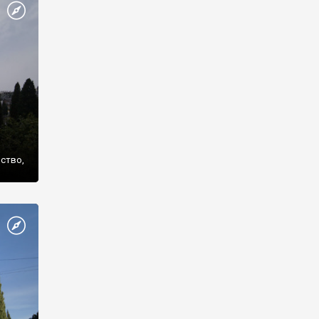
же
нство,