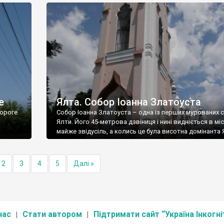
е
Ялта. Собор Іоанна Златоуста
ороге
Собор Іоанна Златоуста – одна із перших мурованих 
Ялти. Його 45-метрова дзвіниця і нині видніється в міс
майже звідусіль, а колись це була висотна домінанта 
2
3
4
5
Далі »
нас
Стати автором
Підтримати сайт “Україна Інкогні