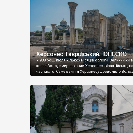
музею «Новгородський музей-заповідник» сотні арт
візантійської доби. Раритети викрадені з фондів об’
культурної спадщини ЮНЕСКО «Херсонеса Таврійсько
Офіційно – на виставку «Золото Візантії», але експер
влада в Україні вважають це лише […]
Херсонес Таврійський. ЮНЕСКО
У 988 році, після кількох місяців облоги, Великий киї
князь Володимир захопив Херсонес, візантійське, на
час, місто. Саме взяття Херсонесу дозволило Воло
диктувати свої умови візантійському імператору Вас
та одружитися з його дочкою Ганною. Цього ж року,
Херсонесі Володимир-язичник, став Василем-
християнином. А потім було Хрещення Русі. На честь
Херсонесу Таврійського названо місто […]