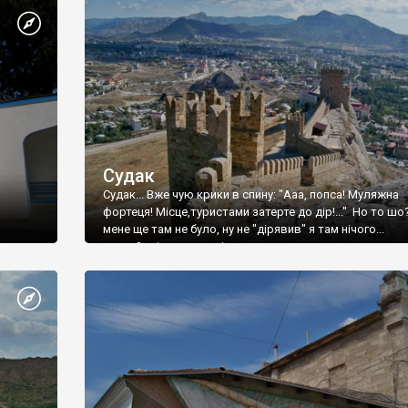
Судак
Судак... Вже чую крики в спину: "Ааа, попса! Муляжна
фортеця! Місце,туристами затерте до дір!..." Но то шо
мене ще там не було, ну не "дірявив" я там нічого...
принаймні до цього літа.