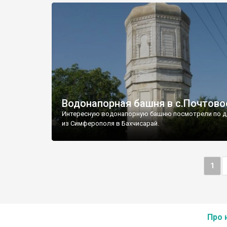
Водонапорная башня в с.Почтово
Интересную водонапорную башню посмотрели по д
из Симферополя в Бахчисарай.
1
Про 