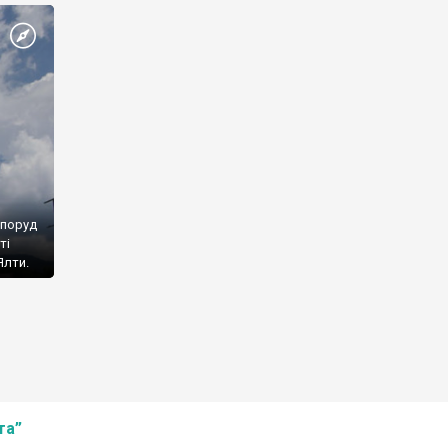
споруд
ті
Ялти.
та”