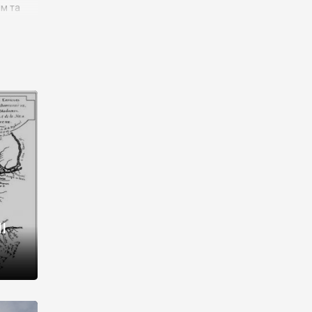
им та
ора і
є
го типу,
ей-
рний
ста:
 райони
від 2
I
і,
рукти,
 котрі