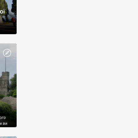
ої
ого
и ви