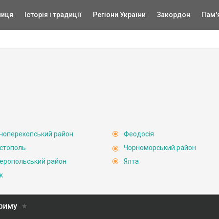
ниця
Історія і традиції
Регіони України
Закордон
Пам'
ноперекопський район
Феодосія
стополь
Чорноморський район
еропольський район
Ялта
к