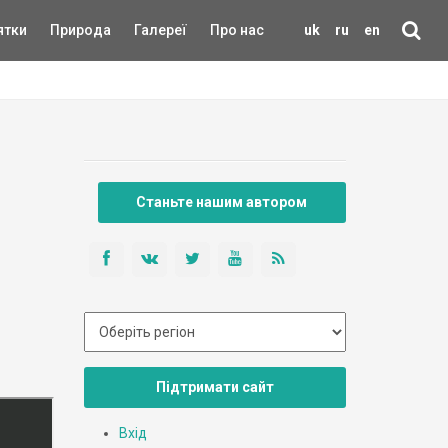
ятки
Природа
Галереї
Про нас
uk
ru
en
Станьте нашим автором
Підтримати сайт
Вхід