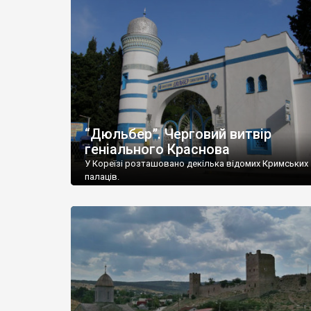
“Дюльбер”. Черговий витвір
геніального Краснова
У Кореїзі розташовано декілька відомих Кримських
палаців.