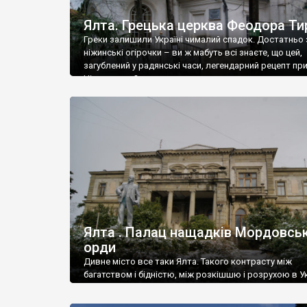
Ялта. Грецька церква Феодора Ти
Греки залишили Україні чималий спадок. Достатньо 
ніжинські огірочки – ви ж мабуть всі знаєте, що цей,
загублений у радянські часи, легендарний рецепт пр
Ніжин греки?
Ялта . Палац нащадків Мордовськ
орди
Дивне місто все таки Ялта. Такого контрасту між
багатством і бідністю, між розкішшю і розрухою в Ук
більше не знайдеш.