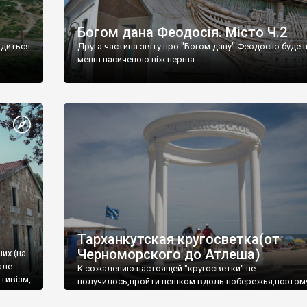
Богом дана Феодосія. Місто Ч.2
одиться
Друга частина звіту про "Богом дану" Феодосію буде 
менш насиченою ніж перша.
Тарханкутская кругосветка(от
Черноморского до Атлеша)
ших (на
але
К сожалению настоящей "кругосветки" не
тивізм,
получилось,пройти пешком вдоль побережья,поэтом
совершали радиальные вылазки из Оленевки.