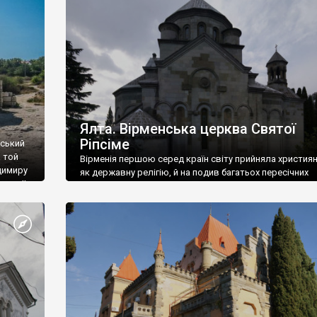
ефактів
називаються «повстяками» (postaki)…” “Вино. Крим
єкту
виробляє відмінне вино і його вдосталь: воно все ду
го».
легке біле і дуже […]
ти та
Ялта. Вірменська церква Святої
Ріпсіме
вський
 той
Вірменія першою серед країн світу прийняла христия
димиру
як державну релігію, й на подив багатьох пересічних
илю ІІ,
українців, які усіх кавказців вважають мусульманами,
 в
вірмени є відданими вірянами Христа