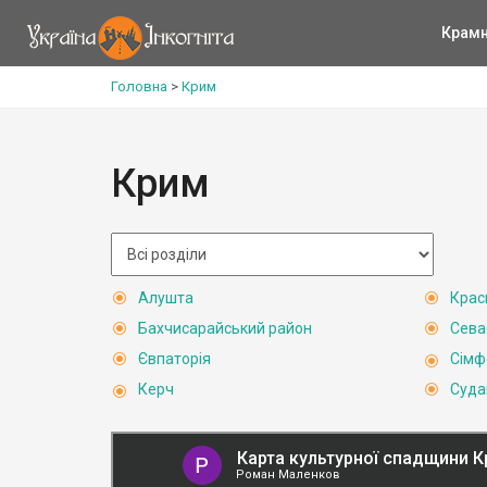
Крам
Головна
>
Крим
Крим
Алушта
Крас
Бахчисарайський район
Сева
Євпаторія
Сімф
Керч
Суда