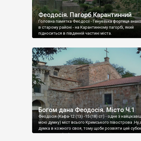
Феодосія. Пагорб Карантинний
Головна памятка Феодосії - Генуезька фортеця знах
в старому районі - на Карантинному пагорбі, який
підноситься в південній частині міста.
Богом дана Феодосія. Місто Ч.1
Феодосія (Кафа-12 (13) -15 (18) ст) - одне з найцікаві
мою думку) міст всього Кримського півострова .Ну,
думка в кожного своя, тому щоби розвіяти цей субєк
запрошую відвідати це