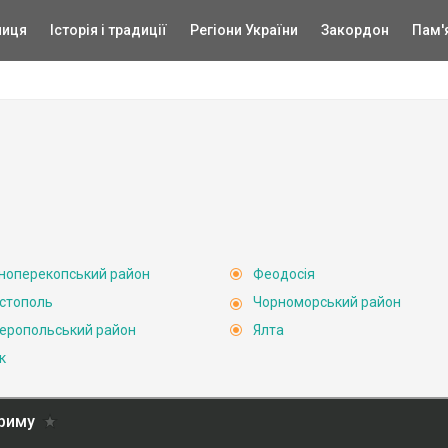
ниця
Історія і традиції
Регіони України
Закордон
Пам'
ноперекопський район
Феодосія
стополь
Чорноморський район
еропольський район
Ялта
к