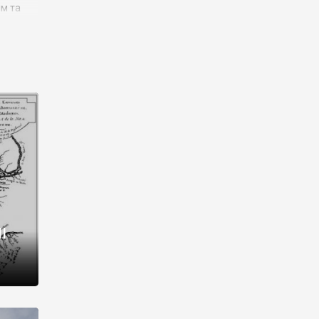
им та
ора і
є
го типу,
ей-
рний
ста:
 райони
від 2
I
і,
рукти,
 котрі