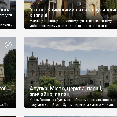
рона
Утьос. Кримський палац грузинськ
княгині
згадати
Майже у кожному населеному пункті на південному
ивезли у
узбережжі Криму є свій палац (а часто і не один).
ої
Алупка. Місто, церква, парк і,
звичайно, палац
Князь Воронцов був чи не найвідомішою людиною св
раїні
часу, але давайте не будемо кривити душею – чи знал
це прізвище до відвідин Алупки? Мабуть все таки ні.