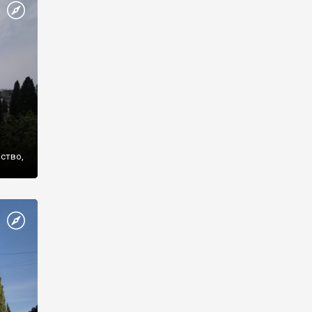
же
нство,