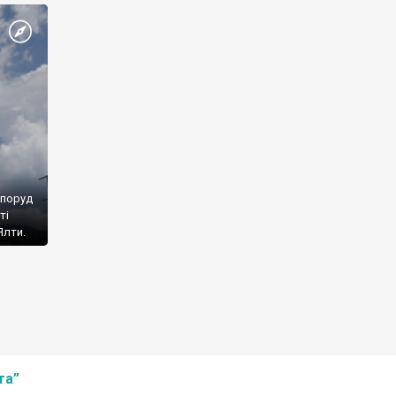
споруд
ті
Ялти.
та”