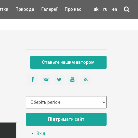
ятки
Природа
Галереї
Про нас
uk
ru
en
Станьте нашим автором
Підтримати сайт
Вхід