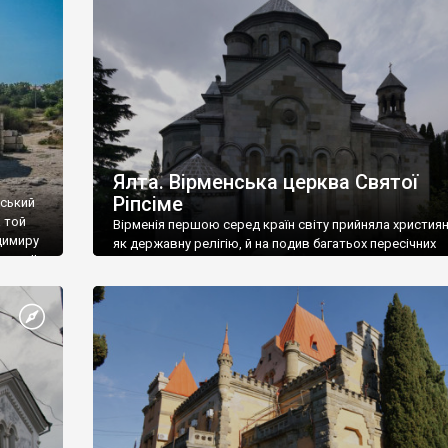
ефактів
називаються «повстяками» (postaki)…” “Вино. Крим
єкту
виробляє відмінне вино і його вдосталь: воно все ду
го».
легке біле і дуже […]
ти та
Ялта. Вірменська церква Святої
Ріпсіме
вський
 той
Вірменія першою серед країн світу прийняла христия
димиру
як державну релігію, й на подив багатьох пересічних
илю ІІ,
українців, які усіх кавказців вважають мусульманами,
 в
вірмени є відданими вірянами Христа