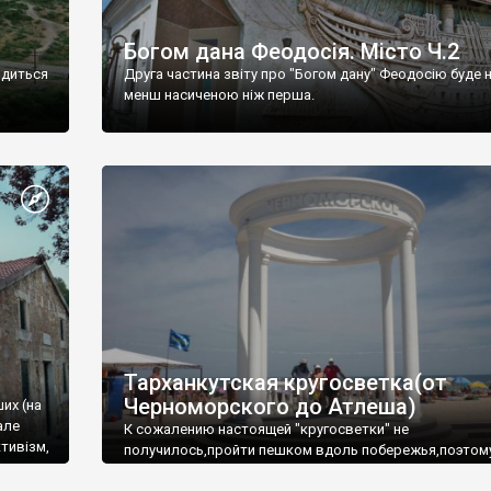
Богом дана Феодосія. Місто Ч.2
одиться
Друга частина звіту про "Богом дану" Феодосію буде 
менш насиченою ніж перша.
Тарханкутская кругосветка(от
Черноморского до Атлеша)
ших (на
але
К сожалению настоящей "кругосветки" не
тивізм,
получилось,пройти пешком вдоль побережья,поэтом
совершали радиальные вылазки из Оленевки.