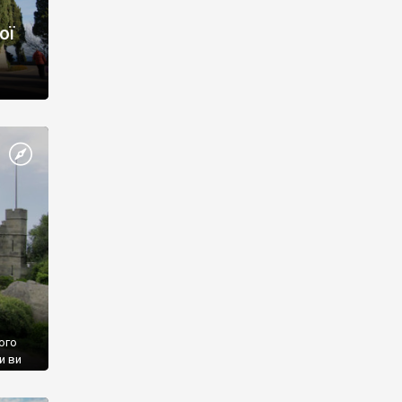
ої
ого
и ви