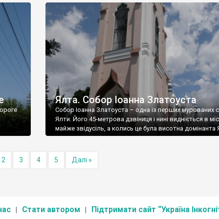
е
Ялта. Собор Іоанна Златоуста
ороге
Собор Іоанна Златоуста – одна із перших мурованих 
Ялти. Його 45-метрова дзвіниця і нині видніється в міс
майже звідусіль, а колись це була висотна домінанта 
2
3
4
5
Далі »
нас
Стати автором
Підтримати сайт “Україна Інкогні