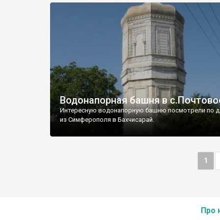
Водонапорная башня в с.Почтово
Интересную водонапорную башню посмотрели по д
из Симферополя в Бахчисарай.
1
Про 