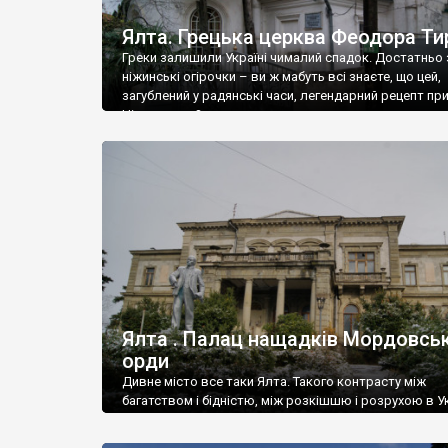
Ялта. Грецька церква Феодора Ти
Греки залишили Україні чималий спадок. Достатньо 
ніжинські огірочки – ви ж мабуть всі знаєте, що цей,
загублений у радянські часи, легендарний рецепт пр
Ніжин греки?
Ялта . Палац нащадків Мордовськ
орди
Дивне місто все таки Ялта. Такого контрасту між
багатством і бідністю, між розкішшю і розрухою в Ук
більше не знайдеш.