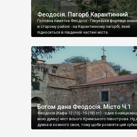
Феодосія. Пагорб Карантинний
Головна памятка Феодосії - Генуезька фортеця знах
в старому районі - на Карантинному пагорбі, який
підноситься в південній частині міста.
Богом дана Феодосія. Місто Ч.1
Феодосія (Кафа-12 (13) -15 (18) ст) - одне з найцікаві
мою думку) міст всього Кримського півострова .Ну,
думка в кожного своя, тому щоби розвіяти цей субєк
запрошую відвідати це