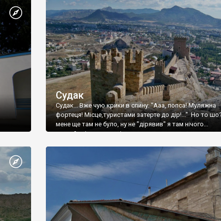
Судак
Судак... Вже чую крики в спину: "Ааа, попса! Муляжна
фортеця! Місце,туристами затерте до дір!..." Но то шо
мене ще там не було, ну не "дірявив" я там нічого...
принаймні до цього літа.