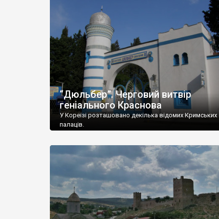
“Дюльбер”. Черговий витвір
геніального Краснова
У Кореїзі розташовано декілька відомих Кримських
палаців.