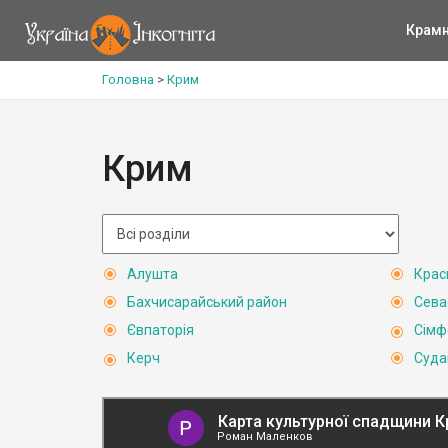
Крам
Головна
>
Крим
Крим
Алушта
Крас
Бахчисарайський район
Сева
Євпаторія
Сімф
Керч
Суда