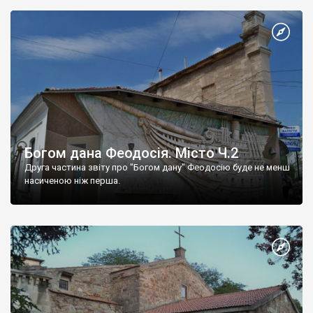
Богом дана Феодосія. Місто Ч.2
Друга частина звіту про "Богом дану" Феодосію буде не менш
насиченою ніж перша.