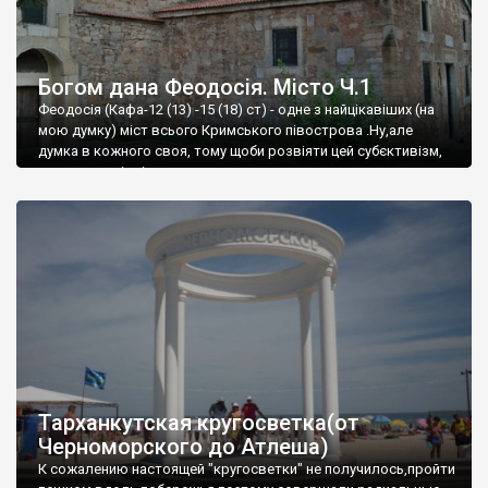
Богом дана Феодосія. Місто Ч.1
Феодосія (Кафа-12 (13) -15 (18) ст) - одне з найцікавіших (на
мою думку) міст всього Кримського півострова .Ну,але
думка в кожного своя, тому щоби розвіяти цей субєктивізм,
запрошую відвідати це
Тарханкутская кругосветка(от
Черноморского до Атлеша)
К сожалению настоящей "кругосветки" не получилось,пройти