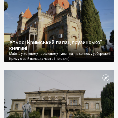
Утьос. Кримський палац грузинської
княгині
Майже у кожному населеному пункті на південному узбережжі
Криму є свій палац (а часто і не один).