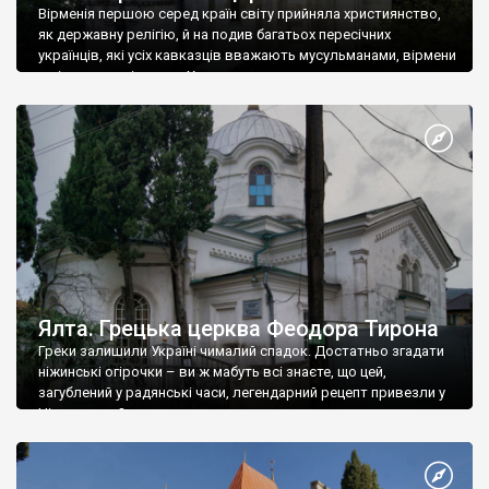
Вірменія першою серед країн світу прийняла християнство,
як державну релігію, й на подив багатьох пересічних
українців, які усіх кавказців вважають мусульманами, вірмени
є відданими вірянами Христа
Ялта. Грецька церква Феодора Тирона
Греки залишили Україні чималий спадок. Достатньо згадати
ніжинські огірочки – ви ж мабуть всі знаєте, що цей,
загублений у радянські часи, легендарний рецепт привезли у
Ніжин греки?