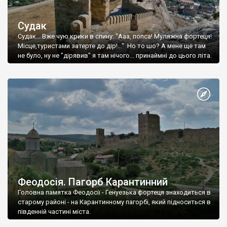
Судак
Судак... Вже чую крики в спину: "Ааа, попса! Муляжна фортеця!
Місце,туристами затерте до дір!..." Но то шо? А мене ще там
не було, ну не "дірявив" я там нічого... принаймні до цього літа.
Феодосія. Пагорб Карантинний
Головна памятка Феодосії - Генуезька фортеця знаходиться в
старому районі - на Карантинному пагорбі, який підноситься в
південній частині міста.