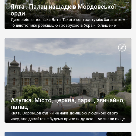
Ялта . Палац нащадків Мордовської
орди
Дивне місто все таки Ялта. Такого контрасту між багатством
і бідністю, між розкішшю і розрухою в Україні більше не
знайдеш.
Алупка. Місто, церква, парк і, звичайно,
палац
Князь Воронцов був чи не найвідомішою людиною свого
часу, але давайте не будемо кривити душею – чи знали ви це
прізвище до відвідин Алупки? Мабуть все таки ні.