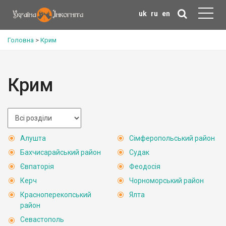
uk
ru
en
Головна
>
Крим
Крим
Алушта
Сімферопольський район
Бахчисарайський район
Судак
Євпаторія
Феодосія
Керч
Чорноморський район
Красноперекопський
Ялта
район
Севастополь