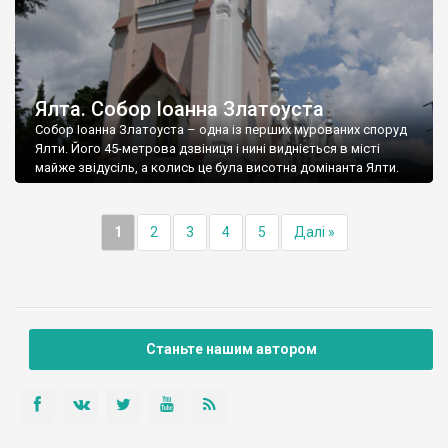
Ялта. Собор Іоанна Златоуста
Собор Іоанна Златоуста – одна із перших мурованих споруд
Ялти. Його 45-метрова дзвіниця і нині видніється в місті
майже звідусіль, а колись це була висотна домінанта Ялти.
1
2
3
4
5
Далі »
Станьте нашим автором