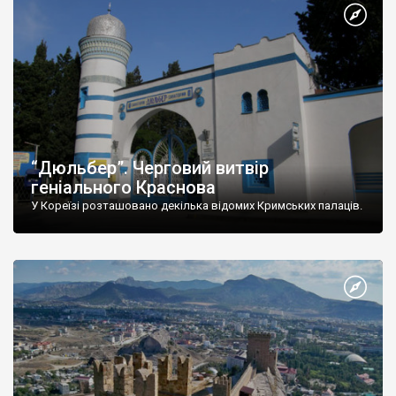
“Дюльбер”. Черговий витвір
геніального Краснова
У Кореїзі розташовано декілька відомих Кримських палаців.