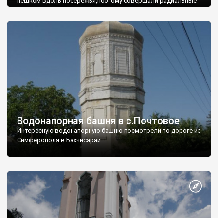
пешком вдоль побережья,поэтому совершали радиальные
вылазки из Оленевки.
Водонапорная башня в с.Почтовое
Интересную водонапорную башню посмотрели по дороге из
Симферополя в Бахчисарай.