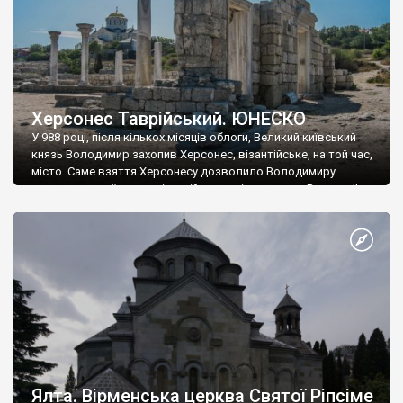
Херсонес Таврійський. ЮНЕСКО
У 988 році, після кількох місяців облоги, Великий київський
князь Володимир захопив Херсонес, візантійське, на той час,
місто. Саме взяття Херсонесу дозволило Володимиру
диктувати свої умови візантійському імператору Василю ІІ, та
одружитися з його дочкою Ганною. Цього ж року, в
Херсонесі Володимир-язичник, став Василем-християнином.
А потім було Хрещення Русі. На честь Херсонесу Таврійського
названо місто […]
Ялта. Вірменська церква Святої Ріпсіме