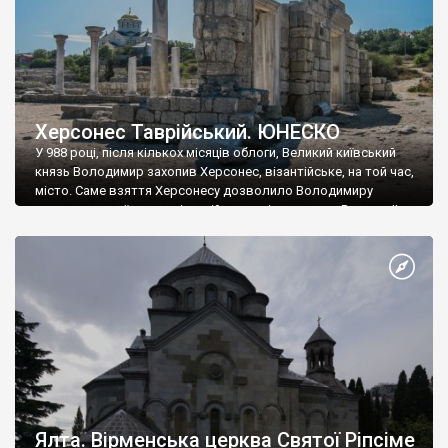
Херсонес Таврійський. ЮНЕСКО
У 988 році, після кількох місяців облоги, Великий київський
князь Володимир захопив Херсонес, візантійське, на той час,
місто. Саме взяття Херсонесу дозволило Володимиру
диктувати свої умови візантійському імператору Василю ІІ, та
одружитися з його дочкою Ганною. Цього ж року, в
Херсонесі Володимир-язичник, став Василем-християнином.
А потім було Хрещення Русі. На честь Херсонесу Таврійського
названо місто […]
Ялта. Вірменська церква Святої Ріпсіме