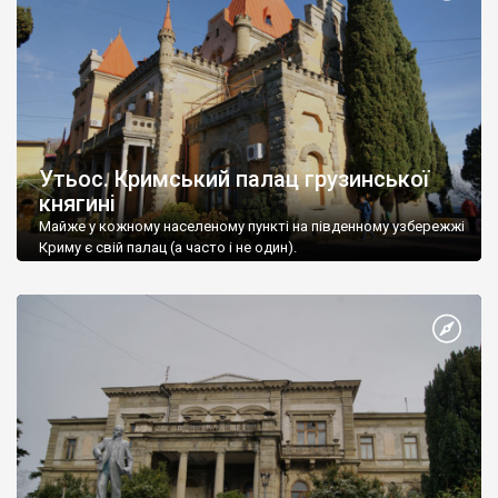
Утьос. Кримський палац грузинської
княгині
Майже у кожному населеному пункті на південному узбережжі
Криму є свій палац (а часто і не один).