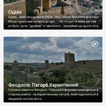
Судак
Судак... Вже чую крики в спину: "Ааа, попса! Муляжна фортеця!
Місце,туристами затерте до дір!..." Но то шо? А мене ще там
не було, ну не "дірявив" я там нічого... принаймні до цього літа.
Феодосія. Пагорб Карантинний
Головна памятка Феодосії - Генуезька фортеця знаходиться в
старому районі - на Карантинному пагорбі, який підноситься в
південній частині міста.