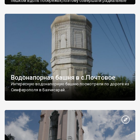
пешком вдоль побережья,поэтому совершали радиальные
вылазки из Оленевки.
Водонапорная башня в с.Почтовое
Интересную водонапорную башню посмотрели по дороге из
Симферополя в Бахчисарай.