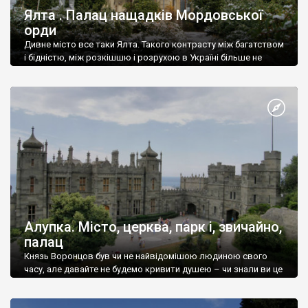
Ялта . Палац нащадків Мордовської
орди
Дивне місто все таки Ялта. Такого контрасту між багатством
і бідністю, між розкішшю і розрухою в Україні більше не
знайдеш.
Алупка. Місто, церква, парк і, звичайно,
палац
Князь Воронцов був чи не найвідомішою людиною свого
часу, але давайте не будемо кривити душею – чи знали ви це
прізвище до відвідин Алупки? Мабуть все таки ні.