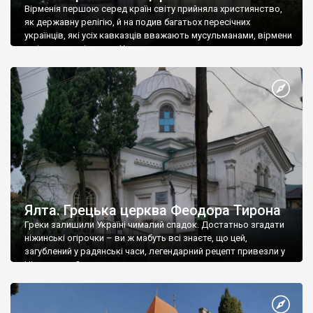
Вірменія першою серед країн світу прийняла християнство,
як державну релігію, й на подив багатьох пересічних
українців, які усіх кавказців вважають мусульманами, вірмени
є відданими вірянами Христа
Ялта. Грецька церква Феодора Тирона
Греки залишили Україні чималий спадок. Достатньо згадати
ніжинські огірочки – ви ж мабуть всі знаєте, що цей,
загублений у радянські часи, легендарний рецепт привезли у
Ніжин греки?