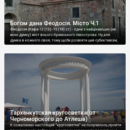
Богом дана Феодосія. Місто Ч.1
Феодосія (Кафа-12 (13) -15 (18) ст) - одне з найцікавіших (на
мою думку) міст всього Кримського півострова .Ну,але
думка в кожного своя, тому щоби розвіяти цей субєктивізм,
запрошую відвідати це
Тарханкутская кругосветка(от
Черноморского до Атлеша)
К сожалению настоящей "кругосветки" не получилось,пройти