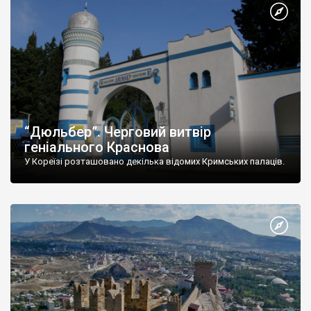
“Дюльбер”. Черговий витвір
геніального Краснова
У Кореїзі розташовано декілька відомих Кримських палаців.