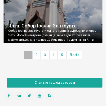
Ялта. Собор Іоанна Златоуста
Собор Іоанна Златоуста – одна із перших мурованих споруд
Ялти. Його 45-метрова дзвіниця і нині видніється в місті
майже звідусіль, а колись це була висотна домінанта Ялти.
1
2
3
4
5
Далі »
Станьте нашим автором