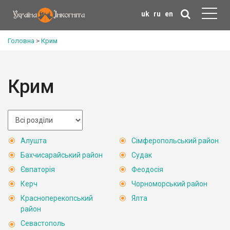
uk
ru
en
Головна
>
Крим
Крим
Алушта
Сімферопольський район
Бахчисарайський район
Судак
Євпаторія
Феодосія
Керч
Чорноморський район
Красноперекопський
Ялта
район
Севастополь