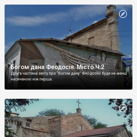
Богом дана Феодосія. Місто Ч.2
Друга частина звіту про "Богом дану" Феодосію буде не менш
насиченою ніж перша.