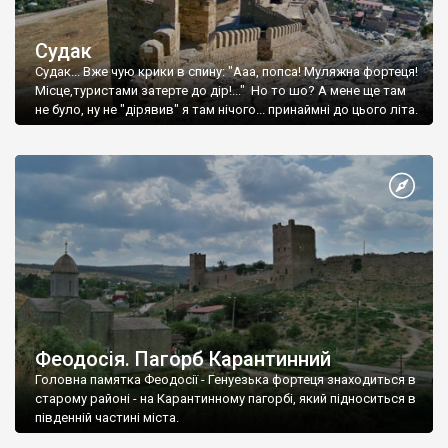
Судак
Судак... Вже чую крики в спину: "Ааа, попса! Муляжна фортеця!
Місце,туристами затерте до дір!..." Но то шо? А мене ще там
не було, ну не "дірявив" я там нічого... принаймні до цього літа.
Феодосія. Пагорб Карантинний
Головна памятка Феодосії - Генуезька фортеця знаходиться в
старому районі - на Карантинному пагорбі, який підноситься в
південній частині міста.