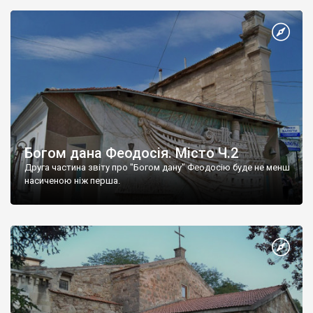
Богом дана Феодосія. Місто Ч.2
Друга частина звіту про "Богом дану" Феодосію буде не менш
насиченою ніж перша.