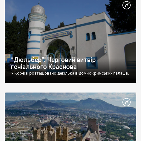
“Дюльбер”. Черговий витвір
геніального Краснова
У Кореїзі розташовано декілька відомих Кримських палаців.