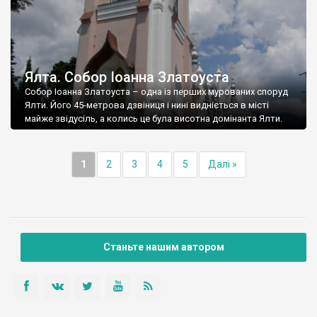
Ялта. Собор Іоанна Златоуста
Собор Іоанна Златоуста – одна із перших мурованих споруд
Ялти. Його 45-метрова дзвіниця і нині видніється в місті
майже звідусіль, а колись це була висотна домінанта Ялти.
1
2
3
4
5
Далі »
Станьте нашим автором