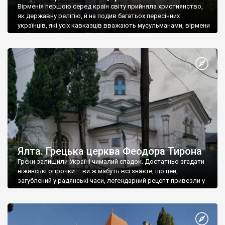
Вірменія першою серед країн світу прийняла християнство,
як державну релігію, й на подив багатьох пересічних
українців, які усіх кавказців вважають мусульманами, вірмени
є відданими вірянами Христа
Ялта. Грецька церква Феодора Тирона
Греки залишили Україні чималий спадок. Достатньо згадати
ніжинські огірочки – ви ж мабуть всі знаєте, що цей,
загублений у радянські часи, легендарний рецепт привезли у
Ніжин греки?