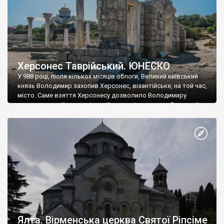
Херсонес Таврійський. ЮНЕСКО
У 988 році, після кількох місяців облоги, Великий київський
князь Володимир захопив Херсонес, візантійське, на той час,
місто. Саме взяття Херсонесу дозволило Володимиру
диктувати свої умови візантійському імператору Василю ІІ, та
одружитися з його дочкою Ганною. Цього ж року, в
Херсонесі Володимир-язичник, став Василем-християнином.
А потім було Хрещення Русі. На честь Херсонесу Таврійського
названо місто […]
Ялта. Вірменська церква Святої Ріпсіме