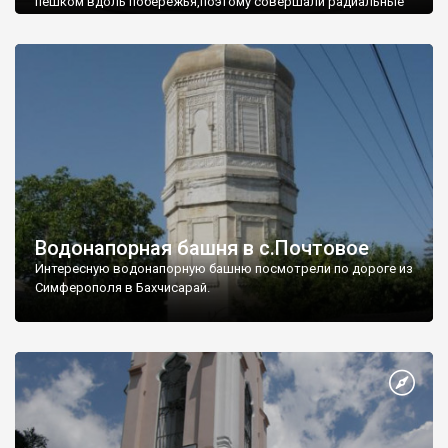
пешком вдоль побережья,поэтому совершали радиальные
вылазки из Оленевки.
Водонапорная башня в с.Почтовое
Интересную водонапорную башню посмотрели по дороге из
Симферополя в Бахчисарай.