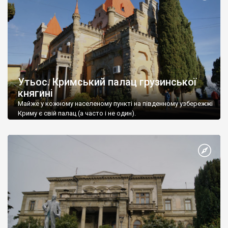
Утьос. Кримський палац грузинської
княгині
Майже у кожному населеному пункті на південному узбережжі
Криму є свій палац (а часто і не один).