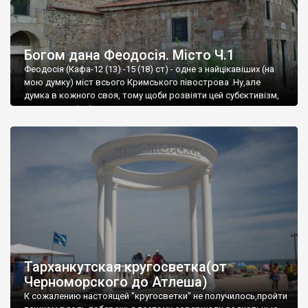
Богом дана Феодосія. Місто Ч.1
Феодосія (Кафа-12 (13) -15 (18) ст) - одне з найцікавіших (на
мою думку) міст всього Кримського півострова .Ну,але
думка в кожного своя, тому щоби розвіяти цей субєктивізм,
запрошую відвідати це
Тарханкутская кругосветка(от
Черноморского до Атлеша)
К сожалению настоящей "кругосветки" не получилось,пройти