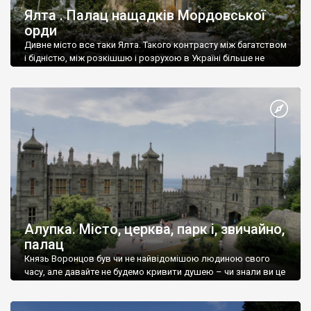
Ялта . Палац нащадків Мордовської
орди
Дивне місто все таки Ялта. Такого контрасту між багатством
і бідністю, між розкішшю і розрухою в Україні більше не
знайдеш.
Алупка. Місто, церква, парк і, звичайно,
палац
Князь Воронцов був чи не найвідомішою людиною свого
часу, але давайте не будемо кривити душею – чи знали ви це
прізвище до відвідин Алупки? Мабуть все таки ні.