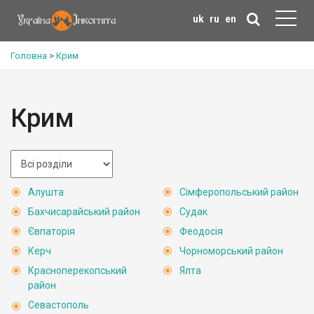
uk
ru
en
Головна
>
Крим
Крим
Алушта
Сімферопольський район
Бахчисарайський район
Судак
Євпаторія
Феодосія
Керч
Чорноморський район
Красноперекопський
Ялта
район
Севастополь