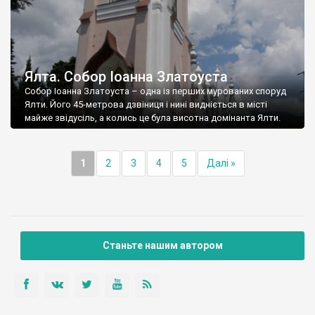
Ялта. Собор Іоанна Златоуста
Собор Іоанна Златоуста – одна із перших мурованих споруд
Ялти. Його 45-метрова дзвіниця і нині видніється в місті
майже звідусіль, а колись це була висотна домінанта Ялти.
1
2
3
4
5
Далі »
Станьте нашим автором