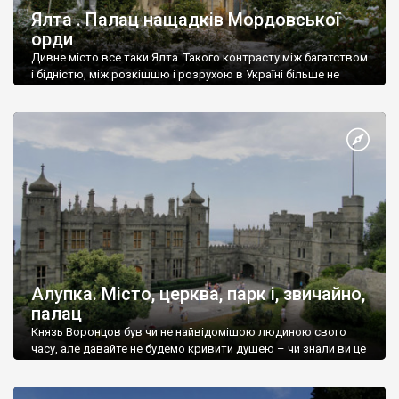
Ялта . Палац нащадків Мордовської
орди
Дивне місто все таки Ялта. Такого контрасту між багатством
і бідністю, між розкішшю і розрухою в Україні більше не
знайдеш.
Алупка. Місто, церква, парк і, звичайно,
палац
Князь Воронцов був чи не найвідомішою людиною свого
часу, але давайте не будемо кривити душею – чи знали ви це
прізвище до відвідин Алупки? Мабуть все таки ні.