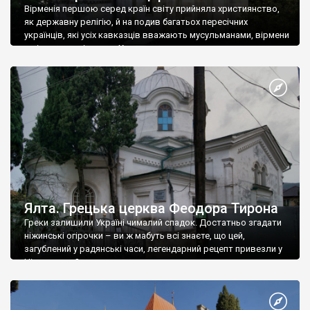
Вірменія першою серед країн світу прийняла християнство,
як державну релігію, й на подив багатьох пересічних
українців, які усіх кавказців вважають мусульманами, вірмени
є відданими вірянами Христа
Ялта. Грецька церква Феодора Тирона
Греки залишили Україні чималий спадок. Достатньо згадати
ніжинські огірочки – ви ж мабуть всі знаєте, що цей,
загублений у радянські часи, легендарний рецепт привезли у
Ніжин греки?