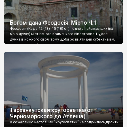
Богом дана Феодосія. Місто Ч.1
Феодосія (Кафа-12 (13) -15 (18) ст) - одне з найцікавіших (на
мою думку) міст всього Кримського півострова .Ну,але
думка в кожного своя, тому щоби розвіяти цей субєктивізм,
запрошую відвідати це
Тарханкутская кругосветка(от
Черноморского до Атлеша)
К сожалению настоящей "кругосветки" не получилось,пройти