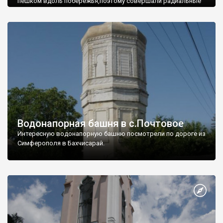
пешком вдоль побережья,поэтому совершали радиальные
вылазки из Оленевки.
Водонапорная башня в с.Почтовое
Интересную водонапорную башню посмотрели по дороге из
Симферополя в Бахчисарай.