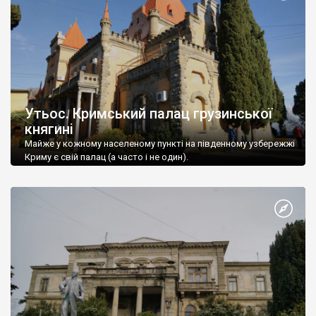
Утьос. Кримський палац грузинської
княгині
Майже у кожному населеному пункті на південному узбережжі
Криму є свій палац (а часто і не один).