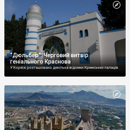
“Дюльбер”. Черговий витвір
геніального Краснова
У Кореїзі розташовано декілька відомих Кримських палаців.