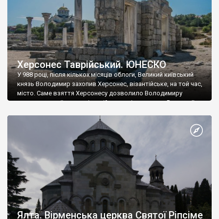
Херсонес Таврійський. ЮНЕСКО
У 988 році, після кількох місяців облоги, Великий київський
князь Володимир захопив Херсонес, візантійське, на той час,
місто. Саме взяття Херсонесу дозволило Володимиру
диктувати свої умови візантійському імператору Василю ІІ, та
одружитися з його дочкою Ганною. Цього ж року, в
Херсонесі Володимир-язичник, став Василем-християнином.
А потім було Хрещення Русі. На честь Херсонесу Таврійського
названо місто […]
Ялта. Вірменська церква Святої Ріпсіме