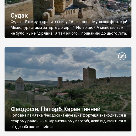
Судак
Судак... Вже чую крики в спину: "Ааа, попса! Муляжна фортеця!
Місце,туристами затерте до дір!..." Но то шо? А мене ще там
не було, ну не "дірявив" я там нічого... принаймні до цього літа.
Феодосія. Пагорб Карантинний
Головна памятка Феодосії - Генуезька фортеця знаходиться в
старому районі - на Карантинному пагорбі, який підноситься в
південній частині міста.