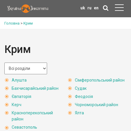
uk
ru
en
Головна
>
Крим
Крим
Алушта
Сімферопольський район
Бахчисарайський район
Судак
Євпаторія
Феодосія
Керч
Чорноморський район
Красноперекопський
Ялта
район
Севастополь