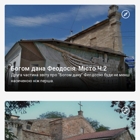
Богом дана Феодосія. Місто Ч.2
Друга частина звіту про "Богом дану" Феодосію буде не менш
насиченою ніж перша.