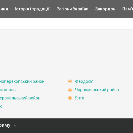
ниця
Історія і традиції
Регіони України
Закордон
Пам'
ноперекопський район
Феодосія
стополь
Чорноморський район
еропольський район
Ялта
к