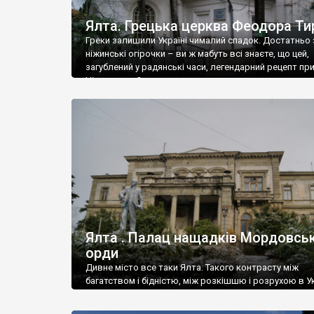
Ялта. Грецька церква Феодора Ти
Греки залишили Україні чималий спадок. Достатньо 
ніжинські огірочки – ви ж мабуть всі знаєте, що цей,
загублений у радянські часи, легендарний рецепт пр
Ніжин греки?
Ялта . Палац нащадків Мордовськ
орди
Дивне місто все таки Ялта. Такого контрасту між
багатством і бідністю, між розкішшю і розрухою в Ук
більше не знайдеш.