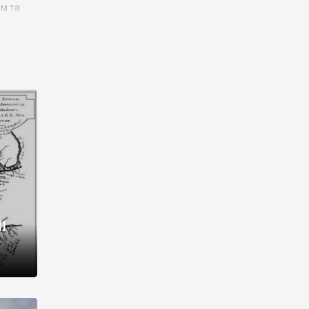
им та
ора і
є
го типу,
ей-
рний
ста:
 райони
від 2
I
і,
рукти,
 котрі