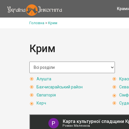
Крам
Головна
>
Крим
Крим
Алушта
Крас
Бахчисарайський район
Сева
Євпаторія
Сімф
Керч
Суда