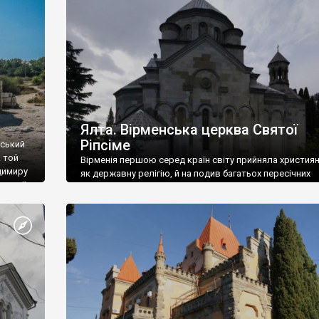
ефактів
називаються «повстяками» (postaki)…” “Вино. Крим
єкту
виробляє відмінне вино і його вдосталь: воно все ду
го».
легке біле і дуже […]
ти та
Ялта. Вірменська церква Святої
Ріпсіме
вський
 той
Вірменія першою серед країн світу прийняла христия
димиру
як державну релігію, й на подив багатьох пересічних
илю ІІ,
українців, які усіх кавказців вважають мусульманами,
 в
вірмени є відданими вірянами Христа