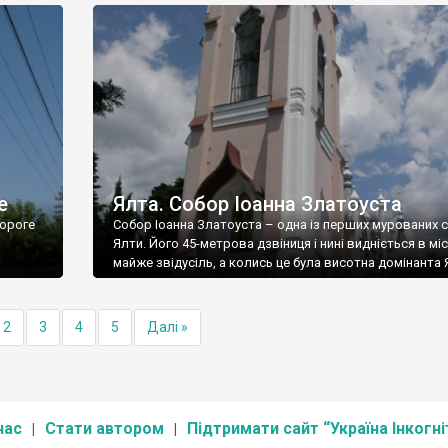
е
Ялта. Собор Іоанна Златоуста
ороге
Собор Іоанна Златоуста – одна із перших мурованих 
Ялти. Його 45-метрова дзвіниця і нині видніється в міс
майже звідусіль, а колись це була висотна домінанта 
2
3
4
5
Далі »
нас
Стати автором
Підтримати сайт “Україна Інкогні