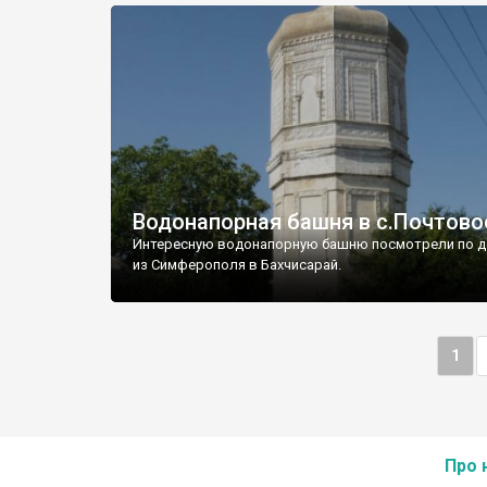
Водонапорная башня в с.Почтово
Интересную водонапорную башню посмотрели по д
из Симферополя в Бахчисарай.
1
Про 