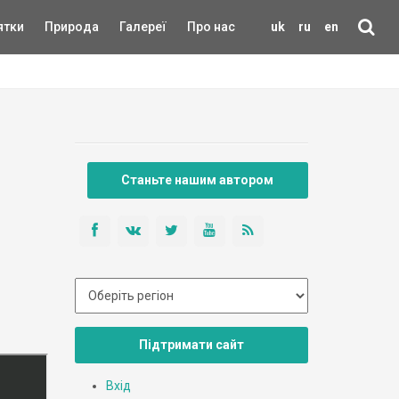
ятки
Природа
Галереї
Про нас
uk
ru
en
Станьте нашим автором
Підтримати сайт
Вхід