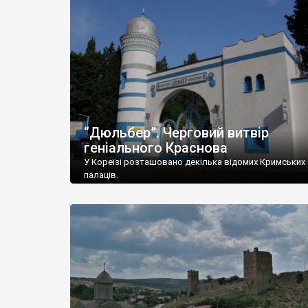
“Дюльбер”. Черговий витвір
геніального Краснова
У Кореїзі розташовано декілька відомих Кримських
палаців.