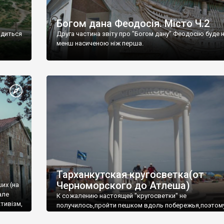
Богом дана Феодосія. Місто Ч.2
одиться
Друга частина звіту про "Богом дану" Феодосію буде 
менш насиченою ніж перша.
Тарханкутская кругосветка(от
Черноморского до Атлеша)
ших (на
але
К сожалению настоящей "кругосветки" не
тивізм,
получилось,пройти пешком вдоль побережья,поэтом
совершали радиальные вылазки из Оленевки.