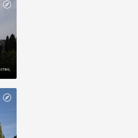
же
нство,