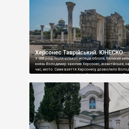
музею «Новгородський музей-заповідник» сотні арт
візантійської доби. Раритети викрадені з фондів об’
культурної спадщини ЮНЕСКО «Херсонеса Таврійсько
Офіційно – на виставку «Золото Візантії», але експер
влада в Україні вважають це лише […]
Херсонес Таврійський. ЮНЕСКО
У 988 році, після кількох місяців облоги, Великий киї
князь Володимир захопив Херсонес, візантійське, на
час, місто. Саме взяття Херсонесу дозволило Воло
диктувати свої умови візантійському імператору Вас
та одружитися з його дочкою Ганною. Цього ж року,
Херсонесі Володимир-язичник, став Василем-
християнином. А потім було Хрещення Русі. На честь
Херсонесу Таврійського названо місто […]