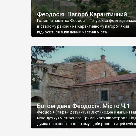
Феодосія. Пагорб Карантинний
Головна памятка Феодосії - Генуезька фортеця знах
в старому районі - на Карантинному пагорбі, який
підноситься в південній частині міста.
Богом дана Феодосія. Місто Ч.1
Феодосія (Кафа-12 (13) -15 (18) ст) - одне з найцікаві
мою думку) міст всього Кримського півострова .Ну,
думка в кожного своя, тому щоби розвіяти цей субєк
запрошую відвідати це