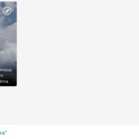
споруд
ті
Ялти.
та”