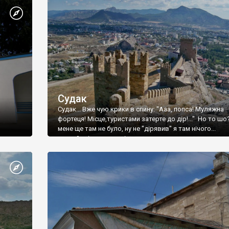
Судак
Судак... Вже чую крики в спину: "Ааа, попса! Муляжна
фортеця! Місце,туристами затерте до дір!..." Но то шо
мене ще там не було, ну не "дірявив" я там нічого...
принаймні до цього літа.