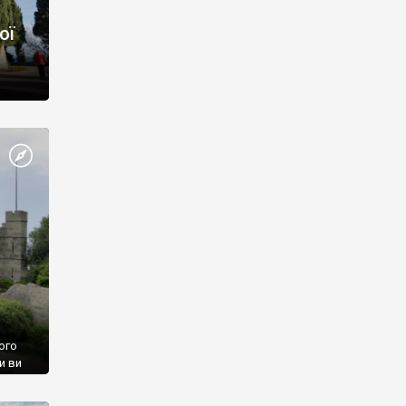
ої
ого
и ви