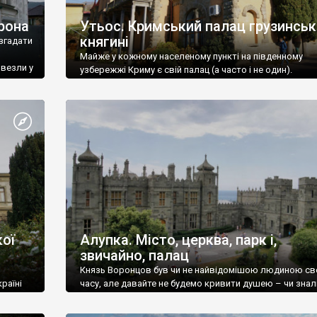
рона
Утьос. Кримський палац грузинськ
княгині
згадати
Майже у кожному населеному пункті на південному
ивезли у
узбережжі Криму є свій палац (а часто і не один).
ої
Алупка. Місто, церква, парк і,
звичайно, палац
Князь Воронцов був чи не найвідомішою людиною св
раїні
часу, але давайте не будемо кривити душею – чи знал
це прізвище до відвідин Алупки? Мабуть все таки ні.