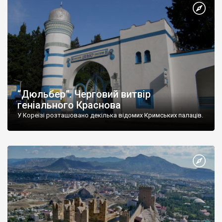
“Дюльбер”. Черговий витвір
геніального Краснова
У Кореїзі розташовано декілька відомих Кримських палаців.