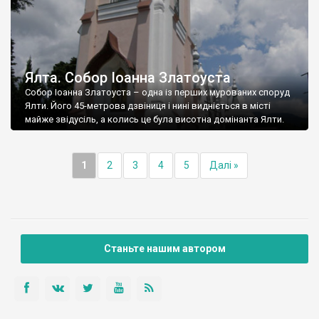
Ялта. Собор Іоанна Златоуста
Собор Іоанна Златоуста – одна із перших мурованих споруд
Ялти. Його 45-метрова дзвіниця і нині видніється в місті
майже звідусіль, а колись це була висотна домінанта Ялти.
1
2
3
4
5
Далі »
Станьте нашим автором