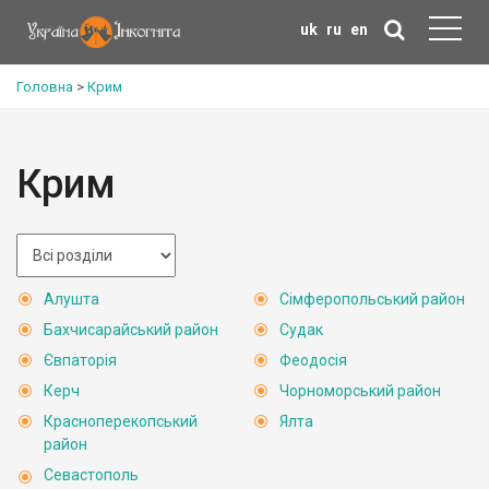
uk
ru
en
Головна
>
Крим
Крим
Алушта
Сімферопольський район
Бахчисарайський район
Судак
Євпаторія
Феодосія
Керч
Чорноморський район
Красноперекопський
Ялта
район
Севастополь