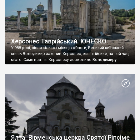
Херсонес Таврійський. ЮНЕСКО
У 988 році, після кількох місяців облоги, Великий київський
князь Володимир захопив Херсонес, візантійське, на той час,
місто. Саме взяття Херсонесу дозволило Володимиру
диктувати свої умови візантійському імператору Василю ІІ, та
одружитися з його дочкою Ганною. Цього ж року, в
Херсонесі Володимир-язичник, став Василем-християнином.
А потім було Хрещення Русі. На честь Херсонесу Таврійського
названо місто […]
Ялта. Вірменська церква Святої Ріпсіме