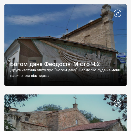
Богом дана Феодосія. Місто Ч.2
Друга частина звіту про "Богом дану" Феодосію буде не менш
насиченою ніж перша.