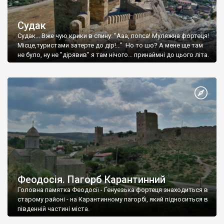
Судак
Судак... Вже чую крики в спину: "Ааа, попса! Муляжна фортеця!
Місце,туристами затерте до дір!..." Но то шо? А мене ще там
не було, ну не "дірявив" я там нічого... принаймні до цього літа.
Феодосія. Пагорб Карантинний
Головна памятка Феодосії - Генуезька фортеця знаходиться в
старому районі - на Карантинному пагорбі, який підноситься в
південній частині міста.