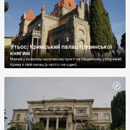
Утьос. Кримський палац грузинської
княгині
Майже у кожному населеному пункті на південному узбережжі
Криму є свій палац (а часто і не один).