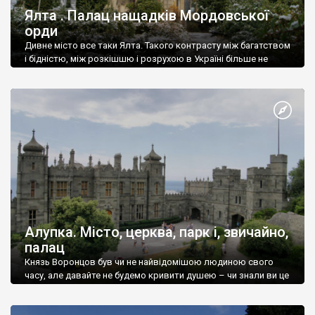
Ялта . Палац нащадків Мордовської
орди
Дивне місто все таки Ялта. Такого контрасту між багатством
і бідністю, між розкішшю і розрухою в Україні більше не
знайдеш.
Алупка. Місто, церква, парк і, звичайно,
палац
Князь Воронцов був чи не найвідомішою людиною свого
часу, але давайте не будемо кривити душею – чи знали ви це
прізвище до відвідин Алупки? Мабуть все таки ні.