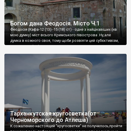
Богом дана Феодосія. Місто Ч.1
Феодосія (Кафа-12 (13) -15 (18) ст) - одне з найцікавіших (на
мою думку) міст всього Кримського півострова .Ну,але
думка в кожного своя, тому щоби розвіяти цей субєктивізм,
запрошую відвідати це
Тарханкутская кругосветка(от
Черноморского до Атлеша)
К сожалению настоящей "кругосветки" не получилось,пройти