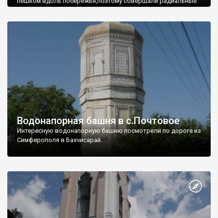
пешком вдоль побережья,поэтому совершали радиальные
вылазки из Оленевки.
Водонапорная башня в с.Почтовое
Интересную водонапорную башню посмотрели по дороге из
Симферополя в Бахчисарай.