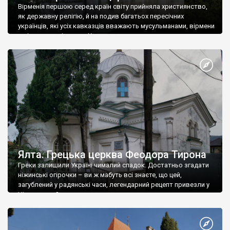
Вірменія першою серед країн світу прийняла християнство,
як державну релігію, й на подив багатьох пересічних
українців, які усіх кавказців вважають мусульманами, вірмени
є відданими вірянами Христа
Ялта. Грецька церква Феодора Тирона
Греки залишили Україні чималий спадок. Достатньо згадати
ніжинські огірочки – ви ж мабуть всі знаєте, що цей,
загублений у радянські часи, легендарний рецепт привезли у
Ніжин греки?