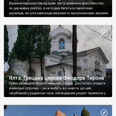
Вірменія першою серед країн світу прийняла християнство,
як державну релігію, й на подив багатьох пересічних
українців, які усіх кавказців вважають мусульманами, вірмени
є відданими вірянами Христа
Ялта. Грецька церква Феодора Тирона
Греки залишили Україні чималий спадок. Достатньо згадати
ніжинські огірочки – ви ж мабуть всі знаєте, що цей,
загублений у радянські часи, легендарний рецепт привезли у
Ніжин греки?