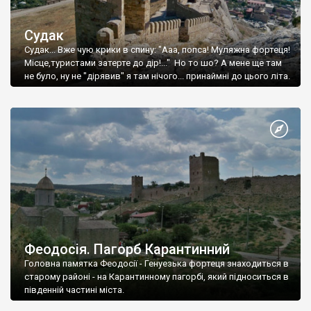
Судак
Судак... Вже чую крики в спину: "Ааа, попса! Муляжна фортеця!
Місце,туристами затерте до дір!..." Но то шо? А мене ще там
не було, ну не "дірявив" я там нічого... принаймні до цього літа.
Феодосія. Пагорб Карантинний
Головна памятка Феодосії - Генуезька фортеця знаходиться в
старому районі - на Карантинному пагорбі, який підноситься в
південній частині міста.