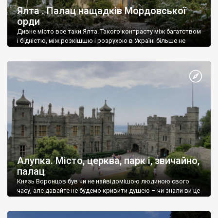
Ялта . Палац нащадків Мордовської
орди
Дивне місто все таки Ялта. Такого контрасту між багатством
і бідністю, між розкішшю і розрухою в Україні більше не
знайдеш.
Алупка. Місто, церква, парк і, звичайно,
палац
Князь Воронцов був чи не найвідомішою людиною свого
часу, але давайте не будемо кривити душею – чи знали ви це
прізвище до відвідин Алупки? Мабуть все таки ні.