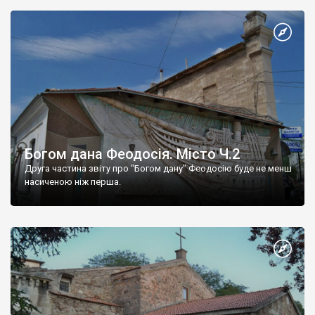
Богом дана Феодосія. Місто Ч.2
Друга частина звіту про "Богом дану" Феодосію буде не менш
насиченою ніж перша.