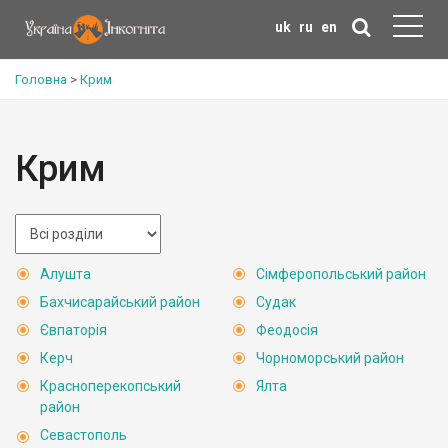
uk
ru
en
Головна
>
Крим
Крим
Алушта
Сімферопольський район
Бахчисарайський район
Судак
Євпаторія
Феодосія
Керч
Чорноморський район
Красноперекопський
Ялта
район
Севастополь