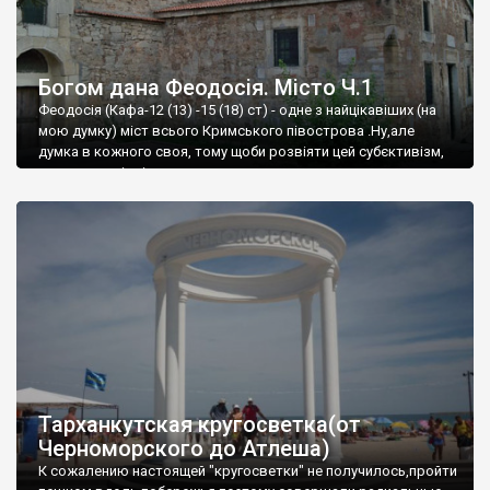
Богом дана Феодосія. Місто Ч.1
Феодосія (Кафа-12 (13) -15 (18) ст) - одне з найцікавіших (на
мою думку) міст всього Кримського півострова .Ну,але
думка в кожного своя, тому щоби розвіяти цей субєктивізм,
запрошую відвідати це
Тарханкутская кругосветка(от
Черноморского до Атлеша)
К сожалению настоящей "кругосветки" не получилось,пройти