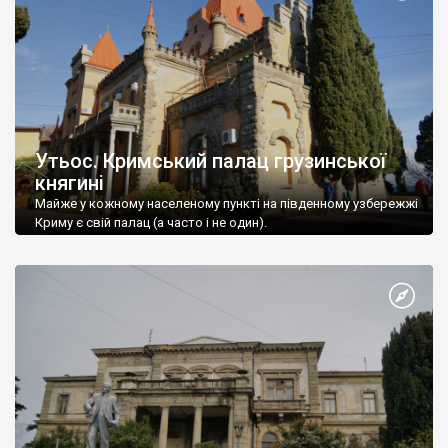
Утьос. Кримський палац грузинської
княгині
Майже у кожному населеному пункті на південному узбережжі
Криму є свій палац (а часто і не один).