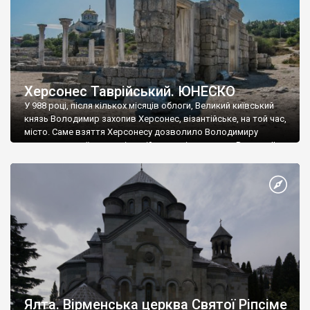
Херсонес Таврійський. ЮНЕСКО
У 988 році, після кількох місяців облоги, Великий київський
князь Володимир захопив Херсонес, візантійське, на той час,
місто. Саме взяття Херсонесу дозволило Володимиру
диктувати свої умови візантійському імператору Василю ІІ, та
одружитися з його дочкою Ганною. Цього ж року, в
Херсонесі Володимир-язичник, став Василем-християнином.
А потім було Хрещення Русі. На честь Херсонесу Таврійського
названо місто […]
Ялта. Вірменська церква Святої Ріпсіме