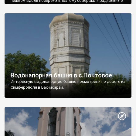
пешком вдоль побережья,поэтому совершали радиальные
вылазки из Оленевки.
Водонапорная башня в с.Почтовое
Интересную водонапорную башню посмотрели по дороге из
Симферополя в Бахчисарай.