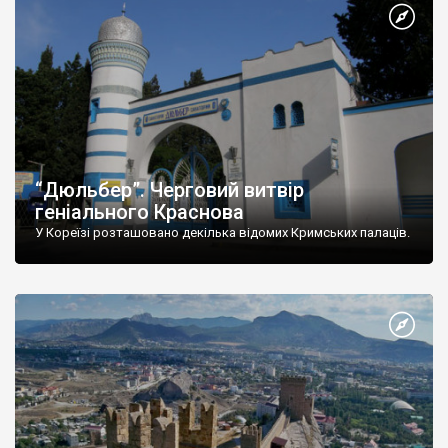
“Дюльбер”. Черговий витвір
геніального Краснова
У Кореїзі розташовано декілька відомих Кримських палаців.