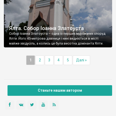
Ялта. Собор Іоанна Златоуста
Собор Іоанна Златоуста – одна із перших мурованих споруд
Ялти. Його 45-метрова дзвіниця і нині видніється в місті
майже звідусіль, а колись це була висотна домінанта Ялти.
1
2
3
4
5
Далі »
Станьте нашим автором